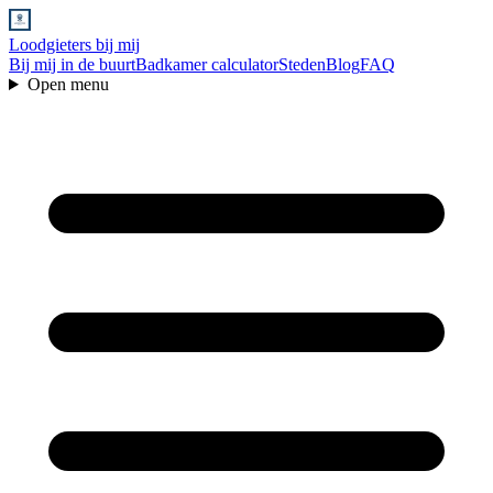
Loodgieters bij mij
Bij mij in de buurt
Badkamer calculator
Steden
Blog
FAQ
Open menu