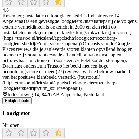
4.6
Rozenberg Installatie en loodgietersbedrijf (Industrieweg 14,
Appelscha) is een gevestigde loodgieters-/installatiepartij die volgens
externe vermeldingen is opgericht in 2000 en zich richt op
installatietechniek (o.a. ook dakbedekking/zinkwerk). ([trustoo.nl]
(https://trustoo.nl/friesland/appelscha/loodgieter/rozenberg-
loodgietersbedrijf/?utm_source=openai)) Op basis van de Google
Places reviews die je aanleverde scoren klanten opvallend hoog en
noemen zij vooral vlotte/snelle afhandeling, vakmanschap en
betrouwbaar functioneren (zoals een cv-ketel zonder storingen).
Daarnaast ondersteunt Trustoo het beeld met een hoge
beoordelingsscore en meer (27) reviews, wat de betrouwbaarheid
van het positieve klantbeeld versterkt. ([trustoo.nl]
(https://trustoo.nl/friesland/appelscha/loodgieter/rozenberg-
loodgietersbedrijf/?utm_source=openai))
Industrieweg 14, 8426 AB Appelscha, Nederland
Bekijk details
Loodgieter
Nu open