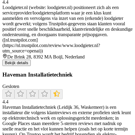
4.4
Loodgieter.nl (website: loodgieter.nl) positioneert zich als een
serviceprovider/loodgietersplatform waar je een klus kunt
aanmelden en vervolgens via inzet van een (erkende) loodgieter
wordt gewerkt; volgens Trustpilot-gegevens staan klanten vooral
positief over snelle beschikbaarheid, klantvriendelijke en deskundige
ondersteuning, en doorgaans transparante prijsopgaven.
([nl.trustpilot.com]
(https://nl.trustpilot.com/review/www.loodgieter.nl?
utm_source=openai))
De Brink 28, 8392 MA Boijl, Nederland
Bekijk details
Haveman Installatietechniek
Gesloten
4.4
Haveman Installatietechniek (Leidijk 36, Waskemeer) is een
installateur die volgens klantreviews en externe profielen sterk leunt
op elektrotechnisch werk en oplossingsgericht meedenken; in
Google Places staan meerdere 5-sterren reviews met nadruk op
snelle reactie en het vlot kunnen helpen (zoals het op korte termijn
keuren). Op Trustoo wordt het bedrijf bovendien als elektro-