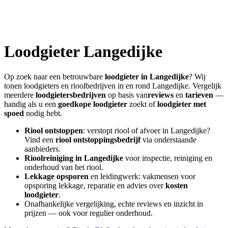
Loodgieter
Langedijke
Op zoek naar een betrouwbare
loodgieter in
Langedijke
? Wij
tonen loodgieters en rioolbedrijven in en rond
Langedijke
. Vergelijk
meerdere
loodgietersbedrijven
op basis van
reviews
en
tarieven
—
handig als u een
goedkope loodgieter
zoekt of
loodgieter met
spoed
nodig hebt.
Riool ontstoppen
: verstopt riool of afvoer in
Langedijke
?
Vind een
riool ontstoppingsbedrijf
via onderstaande
aanbieders.
Rioolreiniging in
Langedijke
voor inspectie, reiniging en
onderhoud van het riool.
Lekkage opsporen
en leidingwerk: vakmensen voor
opsporing lekkage, reparatie en advies over
kosten
loodgieter
.
Onafhankelijke vergelijking, echte reviews en inzicht in
prijzen — ook voor regulier onderhoud.