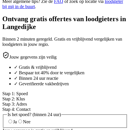
Meer algemene tips? Zie de
FAQ
of zoek op locatie via
loodgieter
bij mij in de buurt
.
Ontvang gratis offertes van loodgieters in
Langedijke
Binnen 2 minuten geregeld. Gratis en vrijblijvend vergelijken van
loodgieters in jouw regio.
Jouw gegevens zijn veilig
✓ Gratis & vrijblijvend
✓ Bespaar tot 40% door te vergelijken
✓ Binnen 24 uur reactie
✓ Geverifieerde vakbedrijven
Stap
1
:
Spoed
Stap
2
:
Klus
Stap
3
:
Adres
Stap
4
:
Contact
Is het spoed? (binnen 24 uur)
Ja
Nee