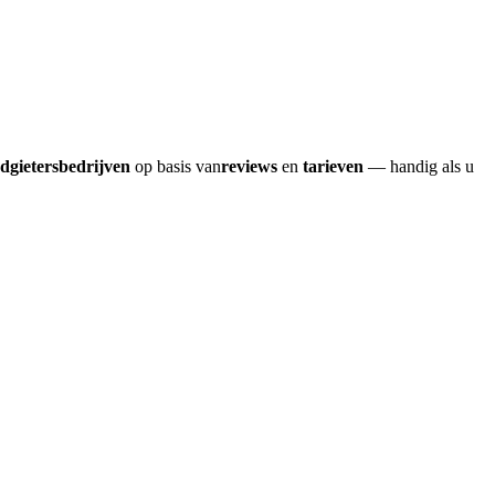
odgietersbedrijven
op basis van
reviews
en
tarieven
— handig als u