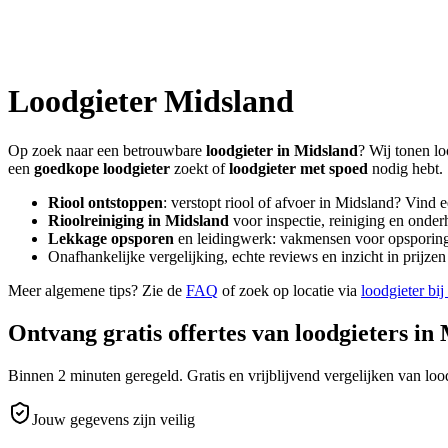
Loodgieter
Midsland
Op zoek naar een betrouwbare
loodgieter in
Midsland
? Wij tonen lo
een
goedkope loodgieter
zoekt of
loodgieter met spoed
nodig hebt.
Riool ontstoppen
: verstopt riool of afvoer in
Midsland
? Vind 
Rioolreiniging in
Midsland
voor inspectie, reiniging en onder
Lekkage opsporen
en leidingwerk: vakmensen voor opsporing 
Onafhankelijke vergelijking, echte reviews en inzicht in prijz
Meer algemene tips? Zie de
FAQ
of zoek op locatie via
loodgieter bij
Ontvang gratis offertes van loodgieters in
Binnen 2 minuten geregeld. Gratis en vrijblijvend vergelijken van lood
Jouw gegevens zijn veilig