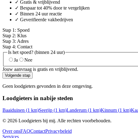
✓ Gratis & vrijblijvend
✓ Bespaar tot 40% door te vergelijken
✓ Binnen 24 uur reactie
✓ Geverifieerde vakbedrijven
Stap
1
:
Spoed
Stap
2
:
Klus
Stap
3
:
Adres
Stap
4
:
Contact
Is het spoed? (binnen 24 uur)
Ja
Nee
Jouw aanvraag is gratis en vrijblijvend.
Volgende stap
Geen loodgieters gevonden in deze omgeving.
Loodgieters in nabije steden
Baaiduinen
(
1
km)
Seerijp
(
1
km)
Landerum
(
1
km)
Kinnum
(
1
km)
Kaa
©
2026
Loodgieters bij mij. Alle rechten voorbehouden.
Over ons
FAQ
Contact
Privacybeleid
Services