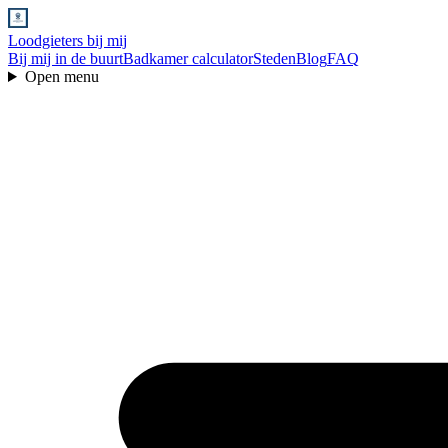
Loodgieters bij mij
Bij mij in de buurt
Badkamer calculator
Steden
Blog
FAQ
Open menu