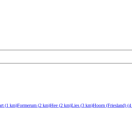
rt
(
1
km)
Formerum
(
2
km)
Hee
(
2
km)
Lies
(
3
km)
Hoorn (Friesland)
(
4