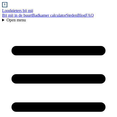
Loodgieters bij mij
Bij mij in de buurt
Badkamer calculator
Steden
Blog
FAQ
Open menu