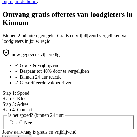
bij mij in de buurt
.
Ontvang gratis offertes van loodgieters in
Kinnum
Binnen 2 minuten geregeld. Gratis en vrijblijvend vergelijken van
loodgieters in jouw regio.
Jouw gegevens zijn veilig
✓ Gratis & vrijblijvend
✓ Bespaar tot 40% door te vergelijken
✓ Binnen 24 uur reactie
✓ Geverifieerde vakbedrijven
Stap
1
:
Spoed
Stap
2
:
Klus
Stap
3
:
Adres
Stap
4
:
Contact
Is het spoed? (binnen 24 uur)
Ja
Nee
Jouw aanvraag is gratis en vrijblijvend.