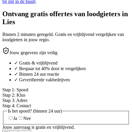
bij mij in de buurt
.
Ontvang gratis offertes van loodgieters in
Lies
Binnen 2 minuten geregeld. Gratis en vrijblijvend vergelijken van
loodgieters in jouw regio.
Jouw gegevens zijn veilig
✓ Gratis & vrijblijvend
✓ Bespaar tot 40% door te vergelijken
✓ Binnen 24 uur reactie
✓ Geverifieerde vakbedrijven
Stap
1
:
Spoed
Stap
2
:
Klus
Stap
3
:
Adres
Stap
4
:
Contact
Is het spoed? (binnen 24 uur)
Ja
Nee
Jouw aanvraag is gratis en vrijblijvend.