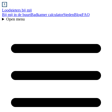
Loodgieters bij mij
Bij mij in de buurt
Badkamer calculator
Steden
Blog
FAQ
Open menu