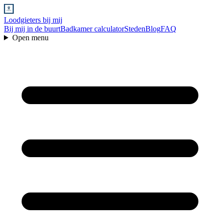
Loodgieters bij mij
Bij mij in de buurt
Badkamer calculator
Steden
Blog
FAQ
Open menu