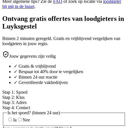
Meer algemene tips? Zie de
FAQ
of zoek op locatie via
loodgieter
bij mij in de buurt
.
Ontvang gratis offertes van loodgieters in
Luyksgestel
Binnen 2 minuten geregeld. Gratis en vrijblijvend vergelijken van
loodgieters in jouw regio.
Jouw gegevens zijn veilig
✓ Gratis & vrijblijvend
✓ Bespaar tot 40% door te vergelijken
✓ Binnen 24 uur reactie
✓ Geverifieerde vakbedrijven
Stap
1
:
Spoed
Stap
2
:
Klus
Stap
3
:
Adres
Stap
4
:
Contact
Is het spoed? (binnen 24 uur)
Ja
Nee