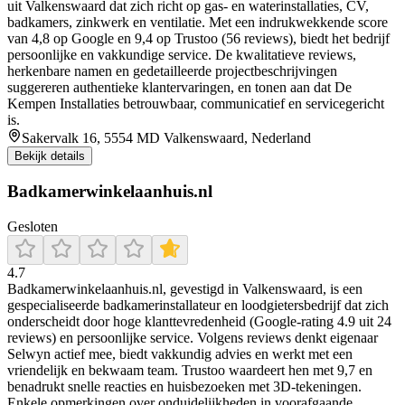
uit Valkenswaard dat zich richt op gas‑ en waterinstallaties, CV,
badkamers, zinkwerk en ventilatie. Met een indrukwekkende score
van 4,8 op Google en 9,4 op Trustoo (56 reviews), biedt het bedrijf
persoonlijke en vakkundige service. De kwalitatieve reviews,
herkenbare namen en gedetailleerde projectbeschrijvingen
suggereren authentieke klantervaringen, en tonen aan dat De
Kempen Installaties betrouwbaar, communicatief en servicegericht
is.
Sakervalk 16, 5554 MD Valkenswaard, Nederland
Bekijk details
Badkamerwinkelaanhuis.nl
Gesloten
4.7
Badkamerwinkelaanhuis.nl, gevestigd in Valkenswaard, is een
gespecialiseerde badkamerinstallateur en loodgietersbedrijf dat zich
onderscheidt door hoge klanttevredenheid (Google-rating 4.9 uit 24
reviews) en persoonlijke service. Volgens reviews denkt eigenaar
Selwyn actief mee, biedt vakkundig advies en werkt met een
vriendelijk en bekwaam team. Trustoo waardeert hen met 9,7 en
benadrukt snelle reacties en huisbezoeken met 3D-tekeningen.
Enkele opmerkingen over onduidelijkheden in voorafgaande