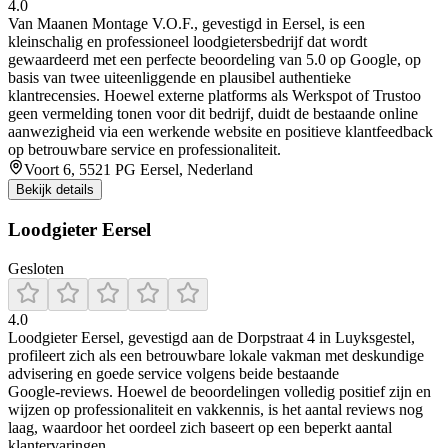
4.0
Van Maanen Montage V.O.F., gevestigd in Eersel, is een
kleinschalig en professioneel loodgietersbedrijf dat wordt
gewaardeerd met een perfecte beoordeling van 5.0 op Google, op
basis van twee uiteenliggende en plausibel authentieke
klantrecensies. Hoewel externe platforms als Werkspot of Trustoo
geen vermelding tonen voor dit bedrijf, duidt de bestaande online
aanwezigheid via een werkende website en positieve klantfeedback
op betrouwbare service en professionaliteit.
Voort 6, 5521 PG Eersel, Nederland
Bekijk details
Loodgieter Eersel
Gesloten
4.0
Loodgieter Eersel, gevestigd aan de Dorpstraat 4 in Luyksgestel,
profileert zich als een betrouwbare lokale vakman met deskundige
advisering en goede service volgens beide bestaande
Google‑reviews. Hoewel de beoordelingen volledig positief zijn en
wijzen op professionaliteit en vakkennis, is het aantal reviews nog
laag, waardoor het oordeel zich baseert op een beperkt aantal
klantervaringen.