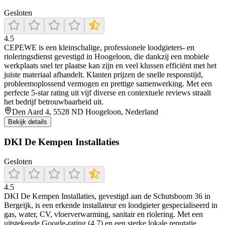
Gesloten
4.5
CEPEWE is een kleinschalige, professionele loodgieters- en
rioleringsdienst gevestigd in Hoogeloon, die dankzij een mobiele
werkplaats snel ter plaatse kan zijn en veel klussen efficiënt met het
juiste materiaal afhandelt. Klanten prijzen de snelle responstijd,
probleemoplossend vermogen en prettige samenwerking. Met een
perfecte 5‑star rating uit vijf diverse en contextuele reviews straalt
het bedrijf betrouwbaarheid uit.
Den Aard 4, 5528 ND Hoogeloon, Nederland
Bekijk details
DKI De Kempen Installaties
Gesloten
4.5
DKI De Kempen Installaties, gevestigd aan de Schutsboom 36 in
Bergeijk, is een erkende installateur en loodgieter gespecialiseerd in
gas, water, CV, vloerverwarming, sanitair en riolering. Met een
uitstekende Google‑rating (4,7) en een sterke lokale reputatie