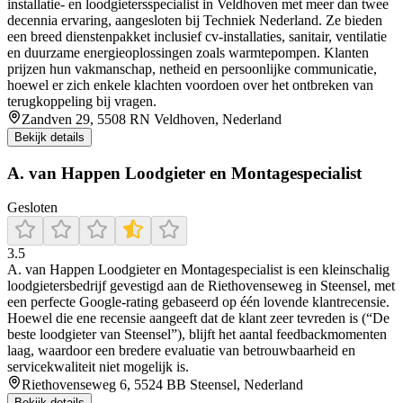
installatie- en loodgietersspecialist in Veldhoven met meer dan twee
decennia ervaring, aangesloten bij Techniek Nederland. Ze bieden
een breed dienstenpakket inclusief cv-installaties, sanitair, ventilatie
en duurzame energieoplossingen zoals warmtepompen. Klanten
prijzen hun vakmanschap, netheid en persoonlijke communicatie,
hoewel er zich enkele klachten voordoen over het ontbreken van
terugkoppeling bij vragen.
Zandven 29, 5508 RN Veldhoven, Nederland
Bekijk details
A. van Happen Loodgieter en Montagespecialist
Gesloten
3.5
A. van Happen Loodgieter en Montagespecialist is een kleinschalig
loodgietersbedrijf gevestigd aan de Riethovenseweg in Steensel, met
een perfecte Google-rating gebaseerd op één lovende klantrecensie.
Hoewel die ene recensie aangeeft dat de klant zeer tevreden is (“De
beste loodgieter van Steensel”), blijft het aantal feedbackmomenten
laag, waardoor een bredere evaluatie van betrouwbaarheid en
servicekwaliteit niet mogelijk is.
Riethovenseweg 6, 5524 BB Steensel, Nederland
Bekijk details