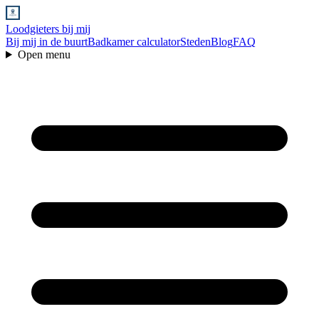
Loodgieters bij mij
Bij mij in de buurt
Badkamer calculator
Steden
Blog
FAQ
Open menu