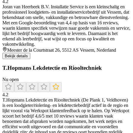
4.2
Joran van Heerbeek B.V. Installatie Service is een kleinschalig en
professioneel loodgieters- en installatieservicebedrijf uit Vessem, dat
bekendstaat om snelle, vakkundige en betrouwbare dienstverlening.
Met een Google-beoordeling van 4,4 op basis van 16 reviews,
waarin klanten specifiek verwijzen naar goede vakkennis en service,
lijkt het bedrijf hoogwaardig werk te leveren. Daarnaast is het
erkend als leerbedrijf, wat wijst op een focus op kwaliteit en
vakontwikkeling.
Meester de la Courtstraat 26, 5512 AS Vessem, Nederland
Bekijk details
T.Hopmans Lekdetectie en Riooltechniek
Nu open
4.2
T.Hopmans Lekdetectie en Riooltechniek (De Plank 1, Veldhoven)
is een loodgieter/riolering- en lekdetectiebedrijf actief in de regio en
lijkt vooral via Werkspot klantenfeedback op te halen. Op Werkspot
scoort het bedrijf 4,6/5 met 10 reviews waarin klanten vaak
benoemen dat afspraken worden nagekomen, het werk netjes en
efficiënt wordt uitgevoerd en dat communicatie en voorstellen
duidelijk zijn; de inhoud van de reviews oogt bovendien redelijk