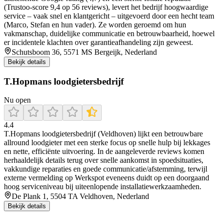
(Trustoo‑score 9,4 op 56 reviews), levert het bedrijf hoogwaardige
service – vaak snel en klantgericht – uitgevoerd door een hecht team
(Marco, Stefan en hun vader). Ze worden geroemd om hun
vakmanschap, duidelijke communicatie en betrouwbaarheid, hoewel
er incidentele klachten over garantieafhandeling zijn geweest.
Schutsboom 36, 5571 MS Bergeijk, Nederland
Bekijk details
T.Hopmans loodgietersbedrijf
Nu open
4.4
T.Hopmans loodgietersbedrijf (Veldhoven) lijkt een betrouwbare
allround loodgieter met een sterke focus op snelle hulp bij lekkages
en nette, efficiënte uitvoering. In de aangeleverde reviews komen
herhaaldelijk details terug over snelle aankomst in spoedsituaties,
vakkundige reparaties en goede communicatie/afstemming, terwijl
externe vermelding op Werkspot eveneens duidt op een doorgaand
hoog serviceniveau bij uiteenlopende installatiewerkzaamheden.
De Plank 1, 5504 TA Veldhoven, Nederland
Bekijk details