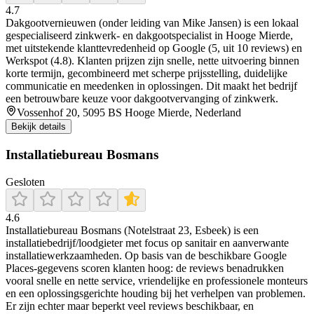
4.7
Dakgootvernieuwen (onder leiding van Mike Jansen) is een lokaal
gespecialiseerd zinkwerk- en dakgootspecialist in Hooge Mierde,
met uitstekende klanttevredenheid op Google (5, uit 10 reviews) en
Werkspot (4.8). Klanten prijzen zijn snelle, nette uitvoering binnen
korte termijn, gecombineerd met scherpe prijsstelling, duidelijke
communicatie en meedenken in oplossingen. Dit maakt het bedrijf
een betrouwbare keuze voor dakgootvervanging of zinkwerk.
Vossenhof 20, 5095 BS Hooge Mierde, Nederland
Bekijk details
Installatiebureau Bosmans
Gesloten
4.6
Installatiebureau Bosmans (Notelstraat 23, Esbeek) is een
installatiebedrijf/loodgieter met focus op sanitair en aanverwante
installatiewerkzaamheden. Op basis van de beschikbare Google
Places-gegevens scoren klanten hoog: de reviews benadrukken
vooral snelle en nette service, vriendelijke en professionele monteurs
en een oplossingsgerichte houding bij het verhelpen van problemen.
Er zijn echter maar beperkt veel reviews beschikbaar, en