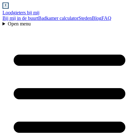
Loodgieters bij mij
Bij mij in de buurt
Badkamer calculator
Steden
Blog
FAQ
Open menu