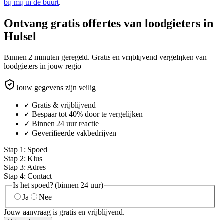
bij mij in de buurt
.
Ontvang gratis offertes van loodgieters in
Hulsel
Binnen 2 minuten geregeld. Gratis en vrijblijvend vergelijken van
loodgieters in jouw regio.
Jouw gegevens zijn veilig
✓ Gratis & vrijblijvend
✓ Bespaar tot 40% door te vergelijken
✓ Binnen 24 uur reactie
✓ Geverifieerde vakbedrijven
Stap
1
:
Spoed
Stap
2
:
Klus
Stap
3
:
Adres
Stap
4
:
Contact
Is het spoed? (binnen 24 uur)
Ja
Nee
Jouw aanvraag is gratis en vrijblijvend.