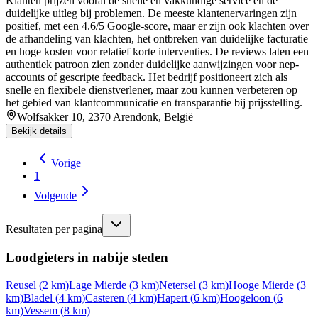
Klanten prijzen vooral de snelle en vakkundige service en de
duidelijke uitleg bij problemen. De meeste klantenervaringen zijn
positief, met een 4.6/5 Google-score, maar er zijn ook klachten over
de afhandeling van klachten, het ontbreken van duidelijke facturatie
en hoge kosten voor relatief korte interventies. De reviews laten een
authentiek patroon zien zonder duidelijke aanwijzingen voor nep-
accounts of gescripte feedback. Het bedrijf positioneert zich als
snelle en flexibele dienstverlener, maar zou kunnen verbeteren op
het gebied van klantcommunicatie en transparantie bij prijsstelling.
Wolfsakker 10, 2370 Arendonk, België
Bekijk details
Vorige
1
Volgende
Resultaten per pagina
Loodgieters in nabije steden
Reusel
(
2
km)
Lage Mierde
(
3
km)
Netersel
(
3
km)
Hooge Mierde
(
3
km)
Bladel
(
4
km)
Casteren
(
4
km)
Hapert
(
6
km)
Hoogeloon
(
6
km)
Vessem
(
8
km)