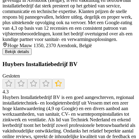
gevestigd in Arendonk (België), is een vakkundig en betrouwbaar
installatiebedrijf dat sterk presteert op het gebied van service,
communicatie en technische expertise. Klanten prijzen de snelle
respons bij pannegevallen, heldere uitleg, degelijk en proper werk,
plus uitstekende opvolging ook na vervoer. Met een Google-rating
van 4,3 op basis van 12 recensies en een consistent patroon van
vijfsterrenbeoordelingen, komt het bedrijf overtuigend over als een
kundige partner voor sanitair- en verwarmingsoplossingen.
Hoge Mauw 1350, 2370 Arendonk, België
Bekijk details
Huybers Installatiebedrijf BV
Gesloten
4.3
Huybers Installatiebedrijf BV is een goed aangeschreven, regionaal
installatietechniek- en loodgietersbedrijf uit Vessem met een zeer
hoge klantwaardering (4,9 op Google) en een divers aanbod aan
werkzaamheden, van sanitair, CV- en warmtepompinstallaties tot
zinkwerk en ventilatie. Als lid van Techniek Nederland en erkend
leerbedrijf toont het bedrijf zowel professionele betrouwbaarheid als
vakinhoudelijke ontwikkeling. Ondanks het relatief beperkte aantal
online reviews, spreekt de inhoudelijke kwaliteit van de feedback en