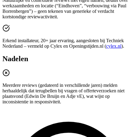
Natuurlijke en contextuele reviews met eigen namen, details over
werkzaamheden en locatie (“Eindhoven”, “verbouwing via Paul
Borrenbergen”) – geen tekenen van generieke of verdacht
kortstondige reviewactiviteit.
Erkend installateur, 20+ jaar ervaring, aangesloten bij Techniek
Nederland – vermeld op Cylex en Openingstijden.nl (
cylex.nl
).
Nadelen
Meerdere reviews (gedateerd in verschillende jaren) melden
herhaaldelijk dat terugbellen bij vragen of offerteverzoeken niet
plaatsvond (Edwin De Bruijn en Adje vE), wat wijst op
inconsistentie in responsiviteit.