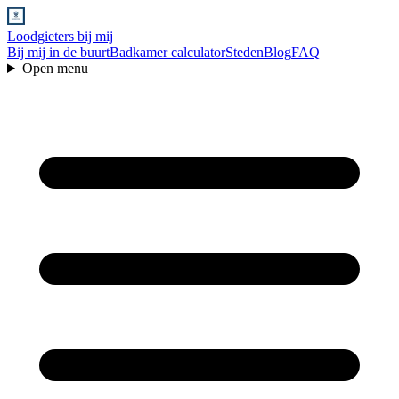
Loodgieters bij mij
Bij mij in de buurt
Badkamer calculator
Steden
Blog
FAQ
Open menu