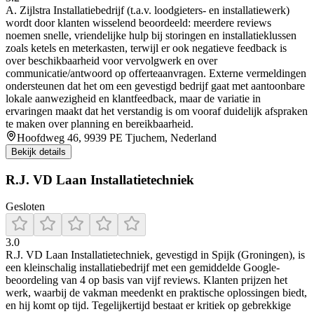
A. Zijlstra Installatiebedrijf (t.a.v. loodgieters- en installatiewerk)
wordt door klanten wisselend beoordeeld: meerdere reviews
noemen snelle, vriendelijke hulp bij storingen en installatieklussen
zoals ketels en meterkasten, terwijl er ook negatieve feedback is
over beschikbaarheid voor vervolgwerk en over
communicatie/antwoord op offerteaanvragen. Externe vermeldingen
ondersteunen dat het om een gevestigd bedrijf gaat met aantoonbare
lokale aanwezigheid en klantfeedback, maar de variatie in
ervaringen maakt dat het verstandig is om vooraf duidelijk afspraken
te maken over planning en bereikbaarheid.
Hoofdweg 46, 9939 PE Tjuchem, Nederland
Bekijk details
R.J. VD Laan Installatietechniek
Gesloten
3.0
R.J. VD Laan Installatietechniek, gevestigd in Spijk (Groningen), is
een kleinschalig installatiebedrijf met een gemiddelde Google-
beoordeling van 4 op basis van vijf reviews. Klanten prijzen het
werk, waarbij de vakman meedenkt en praktische oplossingen biedt,
en hij komt op tijd. Tegelijkertijd bestaat er kritiek op gebrekkige