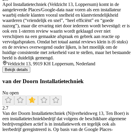
Apol Installatietechniek (Veldzicht 13, Loppersum) komt in de
aangeleverde Places/Google-data naar voren als een installateur
waarbij enkele klanten vooral snelheid en klantvriendelijkheid
waarderen (“vriendelijk en snel”, “heel efficiënt” en “goede
nazorg”), maar die ervaring niet door iedereen wordt bevestigd: er is
ook een 1-sterren review waarin wordt geklaagd over niet
verschijnen na een gemaakte afspraak en gebrek aan reactie op
vervolgafspraken. Omdat het totaal aantal reviews klein is (6 stuks)
en de reviews overwegend ouder lijken, is het moeilijk om de
huidige consistentie met zekerheid vast te stellen, maar het bestaande
beeld is duidelijk gemengd.
Veldzicht 13, 9919 KH Loppersum, Nederland
Bekijk details
van der Doorn Installatietechniek
Nu open
2.7
Van der Doorn Installatietechniek (Nijverheidsweg 13, Ten Boer) is
een installatietechniekbedrijf dat volgens de beschikbare algemene
bedrijvengidsen actief is in installatiewerk en tegelijk ook als
leerbedrijf geregistreerd is. Op basis van de Google Places-