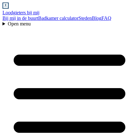
Loodgieters bij mij
Bij mij in de buurt
Badkamer calculator
Steden
Blog
FAQ
Open menu