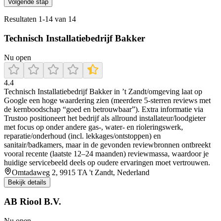
Volgende stap
Resultaten
1
-
14
van
14
Technisch Installatiebedrijf Bakker
Nu open
4.4
Technisch Installatiebedrijf Bakker in ’t Zandt/omgeving laat op
Google een hoge waardering zien (meerdere 5-sterren reviews met
de kernboodschap “goed en betrouwbaar”). Extra informatie via
Trustoo positioneert het bedrijf als allround installateur/loodgieter
met focus op onder andere gas-, water- en rioleringswerk,
reparatie/onderhoud (incl. lekkages/ontstoppen) en
sanitair/badkamers, maar in de gevonden reviewbronnen ontbreekt
vooral recente (laatste 12–24 maanden) reviewmassa, waardoor je
huidige servicebeeld deels op oudere ervaringen moet vertrouwen.
Omtadaweg 2, 9915 TA 't Zandt, Nederland
Bekijk details
AB Riool B.V.
Nu open