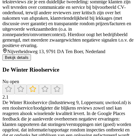
tekstreviews zie je een duidelijke tweedeling: sommige klanten zijn
wél tevreden over communicatie en service bij bijvoorbeeld CV-
onderhoud, terwijl andere reviewers zeer kritisch zijn over het
nakomen van afspraken, klantvriendelijkheid bij lekkages (met
discussie over garantie) en transparantie rondom prijzen/facturen en
uitgevoerde werkzaamheden (o.a. in
zonnepanelen/omvormercontext). Hierdoor oogt het bedrijfsbeeld
gemengd, met meerdere zwaargewichten negatieve signalen t.o.v. de
positieve ervaring.
Nijverheidsweg 13, 9791 DA Ten Boer, Nederland
Bekijk details
De Winter Rioolservice
Nu open
2.1
De Winter Rioolservice (Industrieweg 9, Loppersum; uwriool.nl) is
een rioolservice/loodgieter die blijkens reviews zowel snel kan
reageren alsook wisselende kwaliteit levert. In de Google Places
feedback die je aanleverde overheersen negatieve ervaringen:
klanten rapporteren dat storingen/verstoppingen niet (goed) worden
opgelost, dat informatie/rapportage rondom inspecties ontbreekt en
dat er ondanks het uitblijven van een oplossing gefactureerd wordt