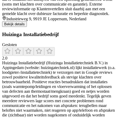
(soms met klachten over communicatie en garantie). Externe
reviewinformatie op Klantenvertellen sluit daarbij aan met een
gemelde klacht over dubieuze facturatie en beperkte diagnostiek.
Industrieweg 9, 9919 JE Loppersum, Nederland
Bekijk details
Huizinga Installatiebedrijf
Gesloten
2.0
Huizinga Installatiebedrijf (Huizinga Installatietechniek B.V.) in
Appingedam (website: huizingatechniek.nl) lijkt installatiewerk (o.a.
loodgieter-/installatietechniek) te verzorgen met in Google reviews
zowel positieve kwaliteitsfeedback als stevige klachten over
betrouwbaarheid. Positieve reacties benadrukken dat installaties
(zoals warmtepomp/leidingen en vloerverwarming of het oplossen
van defecten aan thermostaat/mengkraan) goed en netjes worden
uitgevoerd en dat het bedrijf soms goed meedenkt. Tegelijk geven
meerdere reviewers lage scores met concrete problemen rond
communicatie en het nakomen van afspraken: terugbellen maar
beloftes niet waarmaken, niet reageren op app/telefoon en afspraken
die (zichtbaar) niet worden nagekomen of onduidelijk worden