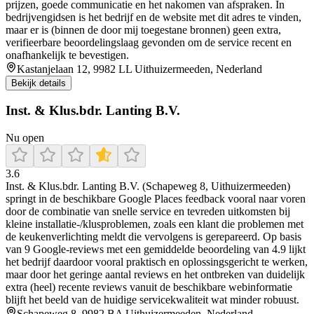
prijzen, goede communicatie en het nakomen van afspraken. In
bedrijvengidsen is het bedrijf en de website met dit adres te vinden,
maar er is (binnen de door mij toegestane bronnen) geen extra,
verifieerbare beoordelingslaag gevonden om de service recent en
onafhankelijk te bevestigen.
Kastanjelaan 12, 9982 LL Uithuizermeeden, Nederland
Bekijk details
Inst. & Klus.bdr. Lanting B.V.
Nu open
3.6
Inst. & Klus.bdr. Lanting B.V. (Schapeweg 8, Uithuizermeeden)
springt in de beschikbare Google Places feedback vooral naar voren
door de combinatie van snelle service en tevreden uitkomsten bij
kleine installatie-/klusproblemen, zoals een klant die problemen met
de keukenverlichting meldt die vervolgens is gerepareerd. Op basis
van 9 Google-reviews met een gemiddelde beoordeling van 4.9 lijkt
het bedrijf daardoor vooral praktisch en oplossingsgericht te werken,
maar door het geringe aantal reviews en het ontbreken van duidelijk
extra (heel) recente reviews vanuit de beschikbare webinformatie
blijft het beeld van de huidige servicekwaliteit wat minder robuust.
Schapeweg 8, 9982 BA Uithuizermeeden, Nederland