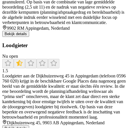
geannuleerd. Op basis van de combinatie van lage gemiddelde
beoordeling (2,5 uit 11) en de nadruk van negatieve reviews op
dezelfde kernpunten (planning/afspraakgedrag en bereikbaarheid) is
de algehele indruk eerder wisselend met een duidelijke focus op
verbeterpunten in betrouwbaarheid en klantcommunicatie.
9902 RM Appingedam, Nederland
Bekijk details
Loodgieter
Nu open
1.5
Loodgieter aan de Dijkhuizenweg 45 in Appingedam (telefoon 0596
760 020) krijgt in de beschikbare Google Places data nagenoeg geen
beeld van de gemiddelde kwaliteit: er staat slechts één review. In die
ene beoordeling wordt de planning/afhandeling weliswaar als
“prima snel” omschreven, maar de klant zet daar direct een sterke
kanttekening bij door ernstige twijfels te uiten over de kwaliteit van
de (doorgegeven) loodgieter bij rioolwerk. Op basis van deze
beperkte en overwegend negatieve feedback is de inschatting van
betrouwbaarheid en professionaliteit momenteel laag.
Dijkhuizenweg 45, 9903 AB Appingedam, Nederland