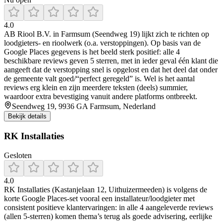
4.0
AB Riool B.V. in Farmsum (Seendweg 19) lijkt zich te richten op
loodgieters- en rioolwerk (o.a. verstoppingen). Op basis van de
Google Places gegevens is het beeld sterk positief: alle 4
beschikbare reviews geven 5 sterren, met in ieder geval één klant die
aangeeft dat de verstopping snel is opgelost en dat het deel dat onder
de gemeente valt goed/“perfect geregeld” is. Wel is het aantal
reviews erg klein en zijn meerdere teksten (deels) summier,
waardoor extra bevestiging vanuit andere platforms ontbreekt.
Seendweg 19, 9936 GA Farmsum, Nederland
Bekijk details
RK Installaties
Gesloten
4.0
RK Installaties (Kastanjelaan 12, Uithuizermeeden) is volgens de
korte Google Places-set vooral een installateur/loodgieter met
consistent positieve klantervaringen: in alle 4 aangeleverde reviews
(allen 5-sterren) komen thema’s terug als goede advisering, eerlijke