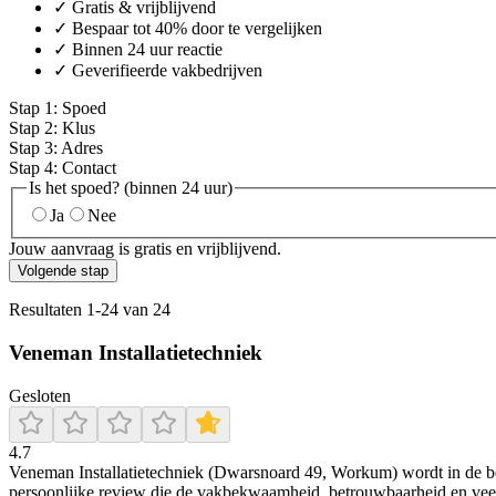
✓ Gratis & vrijblijvend
✓ Bespaar tot 40% door te vergelijken
✓ Binnen 24 uur reactie
✓ Geverifieerde vakbedrijven
Stap
1
:
Spoed
Stap
2
:
Klus
Stap
3
:
Adres
Stap
4
:
Contact
Is het spoed? (binnen 24 uur)
Ja
Nee
Jouw aanvraag is gratis en vrijblijvend.
Volgende stap
Resultaten
1
-
24
van
24
Veneman Installatietechniek
Gesloten
4.7
Veneman Installatietechniek (Dwarsnoard 49, Workum) wordt in de bes
persoonlijke review die de vakbekwaamheid, betrouwbaarheid en veelzi