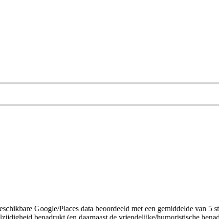
chikbare Google/Places data beoordeeld met een gemiddelde van 5 ster
jdigheid benadrukt (en daarnaast de vriendelijke/humoristische benade