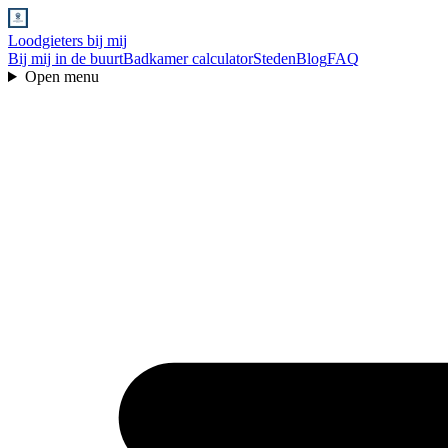
Loodgieters bij mij
Bij mij in de buurt
Badkamer calculator
Steden
Blog
FAQ
Open menu