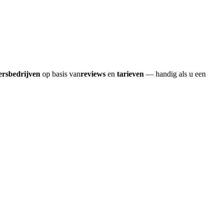
ersbedrijven
op basis van
reviews
en
tarieven
— handig als u een