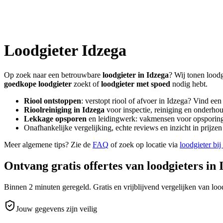
Loodgieter
Idzega
Op zoek naar een betrouwbare
loodgieter in
Idzega
? Wij tonen loodg
goedkope loodgieter
zoekt of
loodgieter met spoed
nodig hebt.
Riool ontstoppen
: verstopt riool of afvoer in
Idzega
? Vind een
Rioolreiniging in
Idzega
voor inspectie, reiniging en onderhou
Lekkage opsporen
en leidingwerk: vakmensen voor opsporing 
Onafhankelijke vergelijking, echte reviews en inzicht in prijz
Meer algemene tips? Zie de
FAQ
of zoek op locatie via
loodgieter bij
Ontvang gratis offertes van loodgieters in
Binnen 2 minuten geregeld. Gratis en vrijblijvend vergelijken van lood
Jouw gegevens zijn veilig