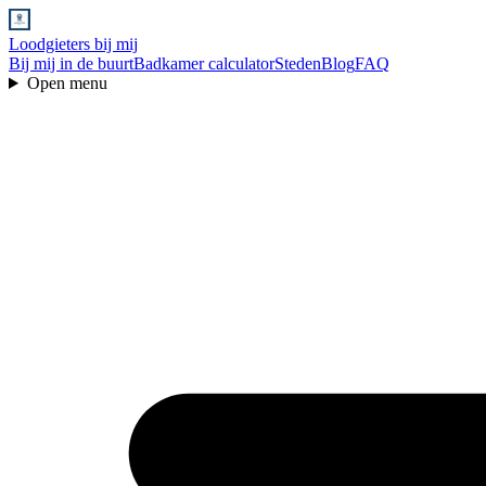
Loodgieters bij mij
Bij mij in de buurt
Badkamer calculator
Steden
Blog
FAQ
Open menu