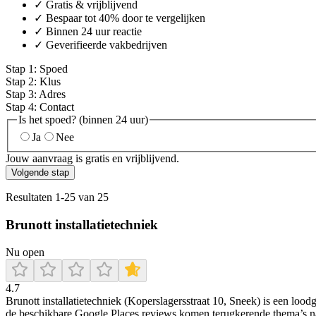
✓ Gratis & vrijblijvend
✓ Bespaar tot 40% door te vergelijken
✓ Binnen 24 uur reactie
✓ Geverifieerde vakbedrijven
Stap
1
:
Spoed
Stap
2
:
Klus
Stap
3
:
Adres
Stap
4
:
Contact
Is het spoed? (binnen 24 uur)
Ja
Nee
Jouw aanvraag is gratis en vrijblijvend.
Volgende stap
Resultaten
1
-
25
van
25
Brunott installatietechniek
Nu open
4.7
Brunott installatietechniek (Koperslagersstraat 10, Sneek) is een lood
de beschikbare Google Places reviews komen terugkerende thema’s naa