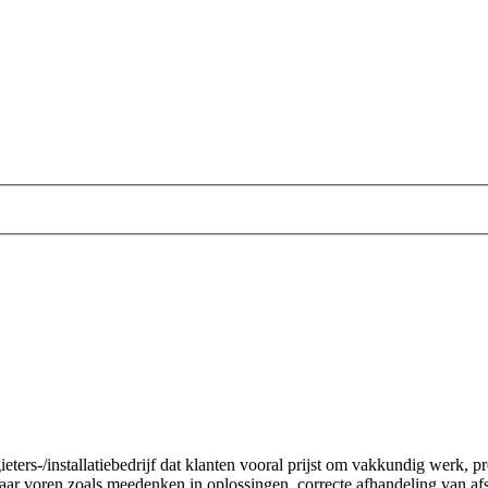
gieters-/installatiebedrijf dat klanten vooral prijst om vakkundig werk,
r voren zoals meedenken in oplossingen, correcte afhandeling van afs