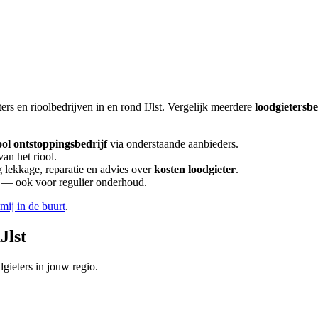
ters en rioolbedrijven in en rond
IJlst
. Vergelijk meerdere
loodgietersb
ool ontstoppingsbedrijf
via onderstaande aanbieders.
an het riool.
lekkage, reparatie en advies over
kosten loodgieter
.
en — ook voor regulier onderhoud.
 mij in de buurt
.
IJlst
gieters in jouw regio.