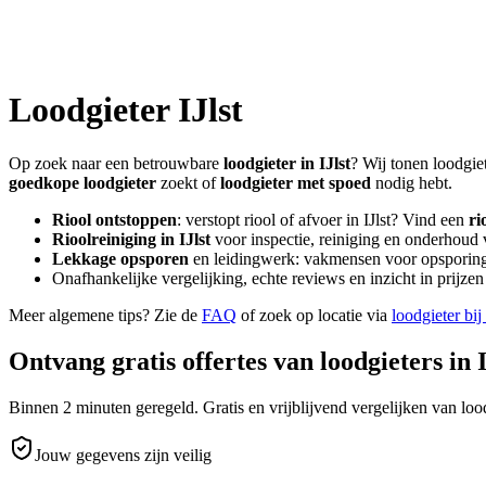
Loodgieter
IJlst
Op zoek naar een betrouwbare
loodgieter in
IJlst
? Wij tonen loodgie
goedkope loodgieter
zoekt of
loodgieter met spoed
nodig hebt.
Riool ontstoppen
: verstopt riool of afvoer in
IJlst
? Vind een
ri
Rioolreiniging in
IJlst
voor inspectie, reiniging en onderhoud v
Lekkage opsporen
en leidingwerk: vakmensen voor opsporing 
Onafhankelijke vergelijking, echte reviews en inzicht in prijz
Meer algemene tips? Zie de
FAQ
of zoek op locatie via
loodgieter bij
Ontvang gratis offertes van loodgieters in
Binnen 2 minuten geregeld. Gratis en vrijblijvend vergelijken van lood
Jouw gegevens zijn veilig