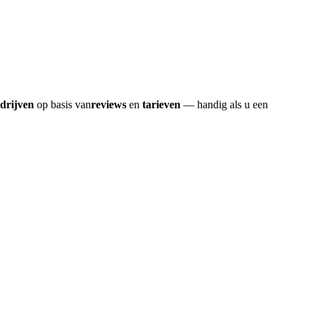
edrijven
op basis van
reviews
en
tarieven
— handig als u een