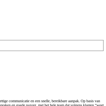
 prettige communicatie en een snelle, bereikbare aanpak. Op basis van
praken en goede nazorg, met het hele team dat volgens klanten “weet