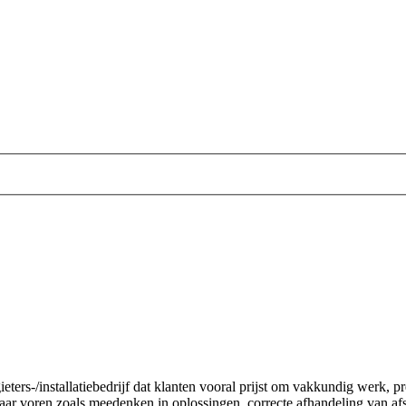
gieters-/installatiebedrijf dat klanten vooral prijst om vakkundig werk,
r voren zoals meedenken in oplossingen, correcte afhandeling van afs