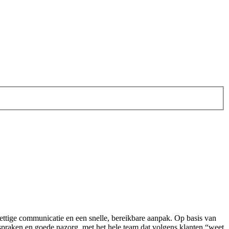
 prettige communicatie en een snelle, bereikbare aanpak. Op basis van
praken en goede nazorg, met het hele team dat volgens klanten “weet