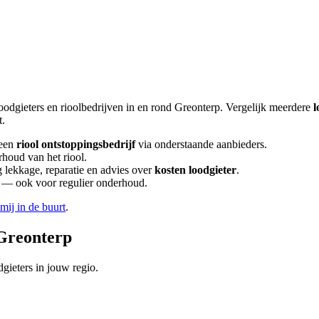
oodgieters en rioolbedrijven in en rond
Greonterp
. Vergelijk meerdere
l
t.
een
riool ontstoppingsbedrijf
via onderstaande aanbieders.
rhoud van het riool.
lekkage, reparatie en advies over
kosten loodgieter
.
en — ook voor regulier onderhoud.
 mij in de buurt
.
Greonterp
gieters in jouw regio.