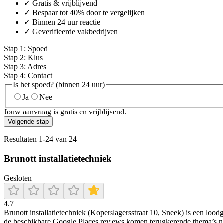
✓ Gratis & vrijblijvend
✓ Bespaar tot 40% door te vergelijken
✓ Binnen 24 uur reactie
✓ Geverifieerde vakbedrijven
Stap
1
:
Spoed
Stap
2
:
Klus
Stap
3
:
Adres
Stap
4
:
Contact
Is het spoed? (binnen 24 uur)
Ja
Nee
Jouw aanvraag is gratis en vrijblijvend.
Volgende stap
Resultaten
1
-
24
van
24
Brunott installatietechniek
Gesloten
4.7
Brunott installatietechniek (Koperslagersstraat 10, Sneek) is een lood
de beschikbare Google Places reviews komen terugkerende thema’s naa