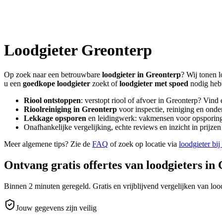
Loodgieter
Greonterp
Op zoek naar een betrouwbare
loodgieter in
Greonterp
? Wij tonen l
u een
goedkope loodgieter
zoekt of
loodgieter met spoed
nodig heb
Riool ontstoppen
: verstopt riool of afvoer in
Greonterp
? Vind 
Rioolreiniging in
Greonterp
voor inspectie, reiniging en onde
Lekkage opsporen
en leidingwerk: vakmensen voor opsporing 
Onafhankelijke vergelijking, echte reviews en inzicht in prijz
Meer algemene tips? Zie de
FAQ
of zoek op locatie via
loodgieter bij
Ontvang gratis offertes van loodgieters in
Binnen 2 minuten geregeld. Gratis en vrijblijvend vergelijken van lood
Jouw gegevens zijn veilig