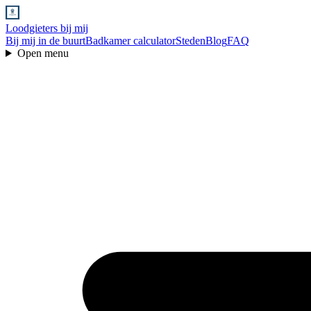
Loodgieters bij mij
Bij mij in de buurt
Badkamer calculator
Steden
Blog
FAQ
Open menu