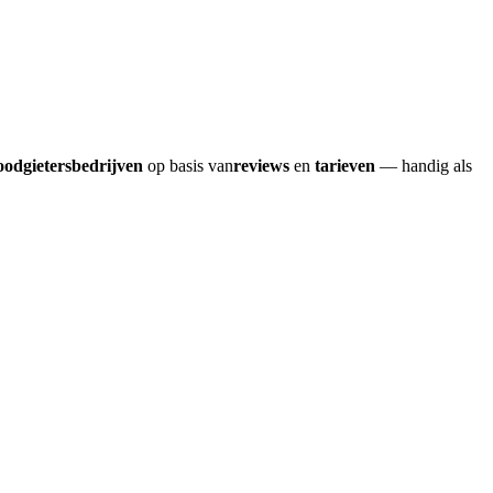
oodgietersbedrijven
op basis van
reviews
en
tarieven
— handig als