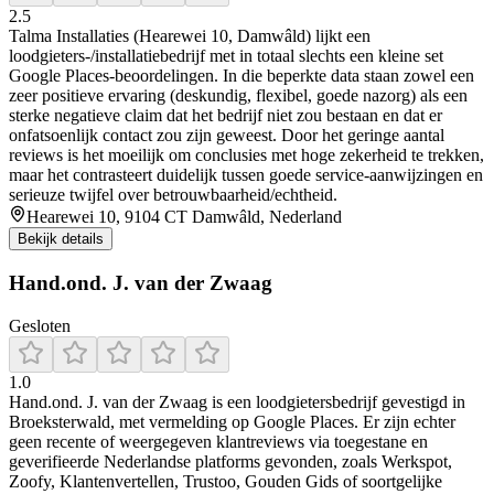
2.5
Talma Installaties (Hearewei 10, Damwâld) lijkt een
loodgieters-/installatiebedrijf met in totaal slechts een kleine set
Google Places-beoordelingen. In die beperkte data staan zowel een
zeer positieve ervaring (deskundig, flexibel, goede nazorg) als een
sterke negatieve claim dat het bedrijf niet zou bestaan en dat er
onfatsoenlijk contact zou zijn geweest. Door het geringe aantal
reviews is het moeilijk om conclusies met hoge zekerheid te trekken,
maar het contrasteert duidelijk tussen goede service-aanwijzingen en
serieuze twijfel over betrouwbaarheid/echtheid.
Hearewei 10, 9104 CT Damwâld, Nederland
Bekijk details
Hand.ond. J. van der Zwaag
Gesloten
1.0
Hand.ond. J. van der Zwaag is een loodgietersbedrijf gevestigd in
Broeksterwald, met vermelding op Google Places. Er zijn echter
geen recente of weergegeven klantreviews via toegestane en
geverifieerde Nederlandse platforms gevonden, zoals Werkspot,
Zoofy, Klantenvertellen, Trustoo, Gouden Gids of soortgelijke