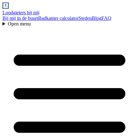
Loodgieters bij mij
Bij mij in de buurt
Badkamer calculator
Steden
Blog
FAQ
Open menu