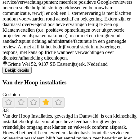
service/verwachtingspunten: meerdere positieve Google-reviewers
noemen snelle hulp bij storingen/klussen en betrouwbare
communicatie, terwijl er ook een 1-sterrenervaring is met klachten
rondom voorwaarden rond aanschaf en bejegening. Extern zijn er
daarnaast overwegend positieve ervaringen terug te zien op
Klantenvertellen (o.a. positieve opmerkingen over uitgevoerde
projecten en afspraken nakomen), maar met een terugkerend
aandachtspunt richting administratie/facturatie in een gemengde
review. Al met al lijkt het bedrijf vooral sterk in uitvoering en
respons, met kans op frictie wanneer verwachtingen over
diensten/afhandeling uiteenlopen.
Griene Wei 52, 9137 SB Easternijtsjerk, Nederland
Bekijk details
Van der Hoop installaties
Gesloten
3.8
Van der Hoop Installaties, gevestigd in Damwâld, is een kleinschalig
installatiebedrijf dat vooral positieve feedback krijgt wegens
vriendelijke omgang met klanten en vakwerk conform afspraak.
Hoewel het bedrijf een tevreden klantenbasis toont die service en
oplevering waardeert, blijft het aantal reviews zeer beperkt en is er