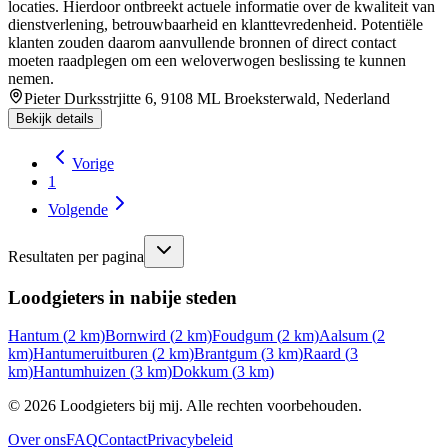
locaties. Hierdoor ontbreekt actuele informatie over de kwaliteit van
dienstverlening, betrouwbaarheid en klanttevredenheid. Potentiële
klanten zouden daarom aanvullende bronnen of direct contact
moeten raadplegen om een weloverwogen beslissing te kunnen
nemen.
Pieter Durksstrjitte 6, 9108 ML Broeksterwald, Nederland
Bekijk details
Vorige
1
Volgende
Resultaten per pagina
Loodgieters in nabije steden
Hantum
(
2
km)
Bornwird
(
2
km)
Foudgum
(
2
km)
Aalsum
(
2
km)
Hantumeruitburen
(
2
km)
Brantgum
(
3
km)
Raard
(
3
km)
Hantumhuizen
(
3
km)
Dokkum
(
3
km)
©
2026
Loodgieters bij mij. Alle rechten voorbehouden.
Over ons
FAQ
Contact
Privacybeleid