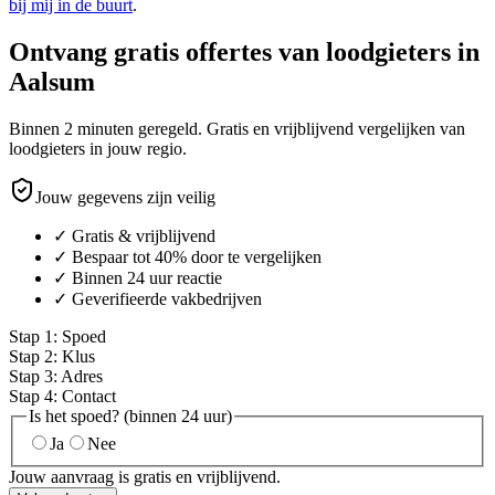
bij mij in de buurt
.
Ontvang gratis offertes van loodgieters in
Aalsum
Binnen 2 minuten geregeld. Gratis en vrijblijvend vergelijken van
loodgieters in jouw regio.
Jouw gegevens zijn veilig
✓ Gratis & vrijblijvend
✓ Bespaar tot 40% door te vergelijken
✓ Binnen 24 uur reactie
✓ Geverifieerde vakbedrijven
Stap
1
:
Spoed
Stap
2
:
Klus
Stap
3
:
Adres
Stap
4
:
Contact
Is het spoed? (binnen 24 uur)
Ja
Nee
Jouw aanvraag is gratis en vrijblijvend.