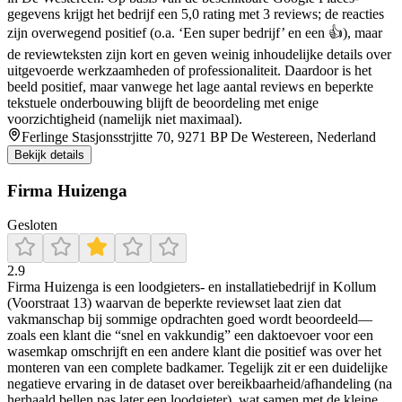
gegevens krijgt het bedrijf een 5,0 rating met 3 reviews; de reacties
zijn overwegend positief (o.a. ‘Een super bedrijf’ en een 👍), maar
de reviewteksten zijn kort en geven weinig inhoudelijke details over
uitgevoerde werkzaamheden of professionaliteit. Daardoor is het
beeld positief, maar vanwege het lage aantal reviews en beperkte
tekstuele onderbouwing blijft de beoordeling met enige
voorzichtigheid (namelijk niet maximaal).
Ferlinge Stasjonsstrjitte 70, 9271 BP De Westereen, Nederland
Bekijk details
Firma Huizenga
Gesloten
2.9
Firma Huizenga is een loodgieters- en installatiebedrijf in Kollum
(Voorstraat 13) waarvan de beperkte reviewset laat zien dat
vakmanschap bij sommige opdrachten goed wordt beoordeeld—
zoals een klant die “snel en vakkundig” een daktoevoer voor een
wasemkap omschrijft en een andere klant die positief was over het
monteren van een complete badkamer. Tegelijk zit er een duidelijke
negatieve ervaring in de dataset over bereikbaarheid/afhandeling (na
herhaald bellen pas later een loodgieter), wat samen met de kleine