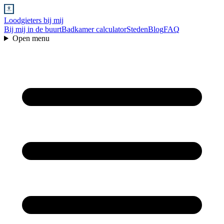
Loodgieters bij mij
Bij mij in de buurt
Badkamer calculator
Steden
Blog
FAQ
Open menu