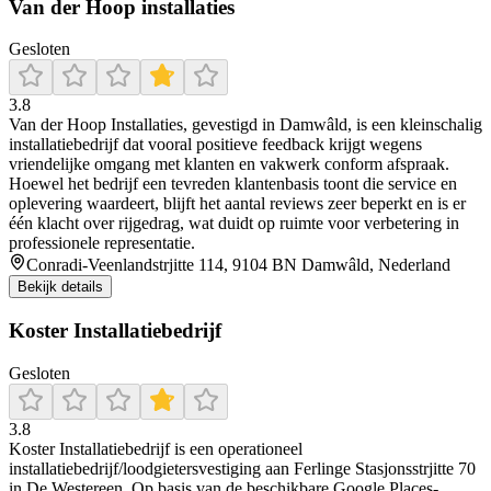
Van der Hoop installaties
Gesloten
3.8
Van der Hoop Installaties, gevestigd in Damwâld, is een kleinschalig
installatiebedrijf dat vooral positieve feedback krijgt wegens
vriendelijke omgang met klanten en vakwerk conform afspraak.
Hoewel het bedrijf een tevreden klantenbasis toont die service en
oplevering waardeert, blijft het aantal reviews zeer beperkt en is er
één klacht over rijgedrag, wat duidt op ruimte voor verbetering in
professionele representatie.
Conradi-Veenlandstrjitte 114, 9104 BN Damwâld, Nederland
Bekijk details
Koster Installatiebedrijf
Gesloten
3.8
Koster Installatiebedrijf is een operationeel
installatiebedrijf/loodgietersvestiging aan Ferlinge Stasjonsstrjitte 70
in De Westereen. Op basis van de beschikbare Google Places-