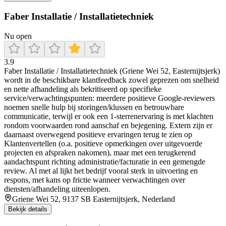
Faber Installatie / Installatietechniek
Nu open
3.9
Faber Installatie / Installatietechniek (Griene Wei 52, Easternijtsjerk)
wordt in de beschikbare klantfeedback zowel geprezen om snelheid
en nette afhandeling als bekritiseerd op specifieke
service/verwachtingspunten: meerdere positieve Google-reviewers
noemen snelle hulp bij storingen/klussen en betrouwbare
communicatie, terwijl er ook een 1-sterrenervaring is met klachten
rondom voorwaarden rond aanschaf en bejegening. Extern zijn er
daarnaast overwegend positieve ervaringen terug te zien op
Klantenvertellen (o.a. positieve opmerkingen over uitgevoerde
projecten en afspraken nakomen), maar met een terugkerend
aandachtspunt richting administratie/facturatie in een gemengde
review. Al met al lijkt het bedrijf vooral sterk in uitvoering en
respons, met kans op frictie wanneer verwachtingen over
diensten/afhandeling uiteenlopen.
Griene Wei 52, 9137 SB Easternijtsjerk, Nederland
Bekijk details