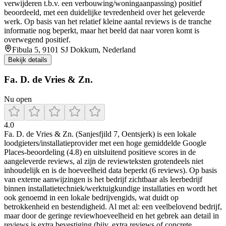
verwijderen t.b.v. een verbouwing/woningaanpassing) positief
beoordeeld, met een duidelijke tevredenheid over het geleverde
werk. Op basis van het relatief kleine aantal reviews is de tranche
informatie nog beperkt, maar het beeld dat naar voren komt is
overwegend positief.
Fibula 5, 9101 SJ Dokkum, Nederland
Bekijk details
Fa. D. de Vries & Zn.
Nu open
4.0
Fa. D. de Vries & Zn. (Sanjesfjild 7, Oentsjerk) is een lokale
loodgieters/installatieprovider met een hoge gemiddelde Google
Places-beoordeling (4.8) en uitsluitend positieve scores in de
aangeleverde reviews, al zijn de reviewteksten grotendeels niet
inhoudelijk en is de hoeveelheid data beperkt (6 reviews). Op basis
van externe aanwijzingen is het bedrijf zichtbaar als leerbedrijf
binnen installatietechniek/werktuigkundige installaties en wordt het
ook genoemd in een lokale bedrijvengids, wat duidt op
betrokkenheid en bestendigheid. Al met al: een veelbelovend bedrijf,
maar door de geringe reviewhoeveelheid en het gebrek aan detail in
reviews is extra bevestiging (bijv. extra reviews of concrete