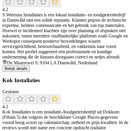
4.2
S.Wiersma Installaties is een lokaal installatie- en loodgietersbedrijf
in Damwâld met een solide reputatie. Klanten prijzen de technische
expertise, heldere communicatie en het gebruik van top materialen.
Hoewel er incidenteel klachten zijn over planning of afspraken niet
nakomen, tonen meerdere onafhankelijke platforms zoals Google en
Werkspot consequent positieve beoordelingen waarin
servicegerichtheid, betrouwbaarheid, en vakkennis naar voren
komen. Het profiel suggereert een professionele en kundige
onderneming die de klussen doorgaans correct en netjes afrondt.
De Moarrewei 9, 9104 LA Damwâld, Nederland
Bekijk details
Kok Installaties
Gesloten
4.2
Kok Installaties is een installatie-/loodgietersbedrijf uit Dokkum
(Fibula 5) dat volgens de beschikbare Google Places-gegevens
vooral hoog scoort op vakmanschap, netheid en prijs-kwaliteit. In de
reviews wordt met name een concrete opdracht (radiator