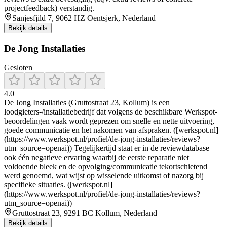
projectfeedback) verstandig.
Sanjesfjild 7, 9062 HZ Oentsjerk, Nederland
Bekijk details
De Jong Installaties
Gesloten
4.0
De Jong Installaties (Gruttostraat 23, Kollum) is een
loodgieters-/installatiebedrijf dat volgens de beschikbare Werkspot-
beoordelingen vaak wordt geprezen om snelle en nette uitvoering,
goede communicatie en het nakomen van afspraken. ([werkspot.nl]
(https://www.werkspot.nl/profiel/de-jong-installaties/reviews?
utm_source=openai)) Tegelijkertijd staat er in de reviewdatabase
ook één negatieve ervaring waarbij de eerste reparatie niet
voldoende bleek en de opvolging/communicatie tekortschietend
werd genoemd, wat wijst op wisselende uitkomst of nazorg bij
specifieke situaties. ([werkspot.nl]
(https://www.werkspot.nl/profiel/de-jong-installaties/reviews?
utm_source=openai))
Gruttostraat 23, 9291 BC Kollum, Nederland
Bekijk details