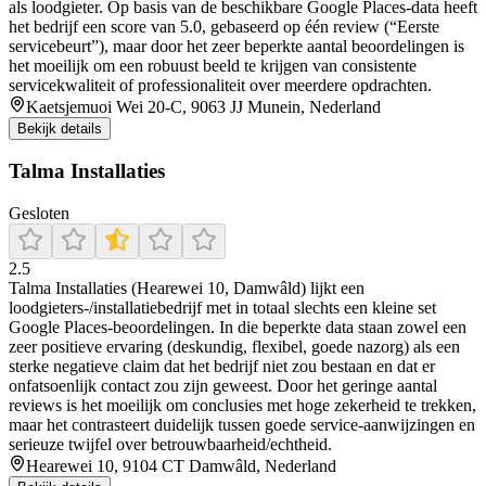
als loodgieter. Op basis van de beschikbare Google Places-data heeft
het bedrijf een score van 5.0, gebaseerd op één review (“Eerste
servicebeurt”), maar door het zeer beperkte aantal beoordelingen is
het moeilijk om een robuust beeld te krijgen van consistente
servicekwaliteit of professionaliteit over meerdere opdrachten.
Kaetsjemuoi Wei 20-C, 9063 JJ Munein, Nederland
Bekijk details
Talma Installaties
Gesloten
2.5
Talma Installaties (Hearewei 10, Damwâld) lijkt een
loodgieters-/installatiebedrijf met in totaal slechts een kleine set
Google Places-beoordelingen. In die beperkte data staan zowel een
zeer positieve ervaring (deskundig, flexibel, goede nazorg) als een
sterke negatieve claim dat het bedrijf niet zou bestaan en dat er
onfatsoenlijk contact zou zijn geweest. Door het geringe aantal
reviews is het moeilijk om conclusies met hoge zekerheid te trekken,
maar het contrasteert duidelijk tussen goede service-aanwijzingen en
serieuze twijfel over betrouwbaarheid/echtheid.
Hearewei 10, 9104 CT Damwâld, Nederland