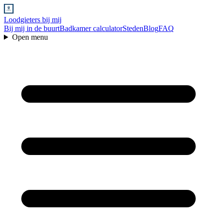
Loodgieters bij mij
Bij mij in de buurt
Badkamer calculator
Steden
Blog
FAQ
Open menu