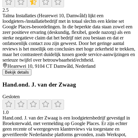
2.5
Talma Installaties (Hearewei 10, Damwâld) lijkt een
loodgieters-/installatiebedrijf met in totaal slechts een kleine set
Google Places-beoordelingen. In die beperkte data staan zowel een
zeer positieve ervaring (deskundig, flexibel, goede nazorg) als een
sterke negatieve claim dat het bedrijf niet zou bestaan en dat er
onfatsoenlijk contact zou zijn geweest. Door het geringe aantal
reviews is het moeilijk om conclusies met hoge zekerheid te trekken,
maar het contrasteert duidelijk tussen goede service-aanwijzingen en
serieuze twijfel over betrouwbaarheid/echtheid.
Hearewei 10, 9104 CT Damwâld, Nederland
Bekijk details
Hand.ond. J. van der Zwaag
Gesloten
1.0
Hand.ond. J. van der Zwaag is een loodgietersbedrijf gevestigd in
Broeksterwald, met vermelding op Google Places. Er zijn echter
geen recente of weergegeven klantreviews via toegestane en
geverifieerde Nederlandse platforms gevonden, zoals Werkspot,