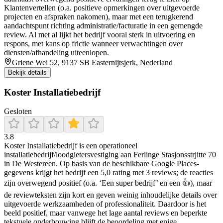
Klantenvertellen (o.a. positieve opmerkingen over uitgevoerde
projecten en afspraken nakomen), maar met een terugkerend
aandachtspunt richting administratie/facturatie in een gemengde
review. Al met al lijkt het bedrijf vooral sterk in uitvoering en
respons, met kans op frictie wanneer verwachtingen over
diensten/afhandeling uiteenlopen.
Griene Wei 52, 9137 SB Easternijtsjerk, Nederland
Bekijk details
Koster Installatiebedrijf
Gesloten
3.8
Koster Installatiebedrijf is een operationeel
installatiebedrijf/loodgietersvestiging aan Ferlinge Stasjonsstrjitte 70
in De Westereen. Op basis van de beschikbare Google Places-
gegevens krijgt het bedrijf een 5,0 rating met 3 reviews; de reacties
zijn overwegend positief (o.a. ‘Een super bedrijf’ en een 👍), maar
de reviewteksten zijn kort en geven weinig inhoudelijke details over
uitgevoerde werkzaamheden of professionaliteit. Daardoor is het
beeld positief, maar vanwege het lage aantal reviews en beperkte
tekstuele onderbouwing blijft de beoordeling met enige