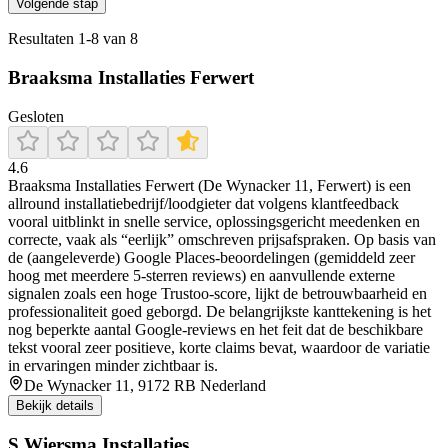
Volgende stap
Resultaten
1
-
8
van
8
Braaksma Installaties Ferwert
Gesloten
4.6
Braaksma Installaties Ferwert (De Wynacker 11, Ferwert) is een
allround installatiebedrijf/loodgieter dat volgens klantfeedback
vooral uitblinkt in snelle service, oplossingsgericht meedenken en
correcte, vaak als “eerlijk” omschreven prijsafspraken. Op basis van
de (aangeleverde) Google Places-beoordelingen (gemiddeld zeer
hoog met meerdere 5-sterren reviews) en aanvullende externe
signalen zoals een hoge Trustoo-score, lijkt de betrouwbaarheid en
professionaliteit goed geborgd. De belangrijkste kanttekening is het
nog beperkte aantal Google-reviews en het feit dat de beschikbare
tekst vooral zeer positieve, korte claims bevat, waardoor de variatie
in ervaringen minder zichtbaar is.
De Wynacker 11, 9172 RB Nederland
Bekijk details
S.Wiersma Installaties