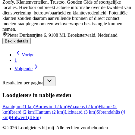
Zoofy, Klantenvertellen, Trustoo, Gouden Gids of soortgelijke
locaties. Hierdoor ontbreekt actuele informatie over de kwaliteit van
dienstverlening, betrouwbaarheid en klanttevredenheid. Potentiële
klanten zouden daarom aanvullende bronnen of direct contact
moeten raadplegen om een weloverwogen beslissing te kunnen
nemen.
Pieter Durksstrjitte 6, 9108 ML Broeksterwald, Nederland
Bekijk details
Vorige
1
Volgende
Resultaten per pagina
Loodgieters in nabije steden
Brantgum
(
1
km)
Bornwird
(
2
km)
Waaxens
(
2
km)
Hiaure
(
2
km)
Raard
(
2
km)
Hantum
(
2
km)
Lichtaard
(
3
km)
Sibrandahûs
(
4
km)
Holwerd
(
4
km)
©
2026
Loodgieters bij mij. Alle rechten voorbehouden.