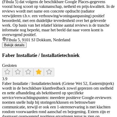
(Fibula 5) dat volgens de beschikbare Google Places-gegevens
vooral hoog scoort op vakmanschap, netheid en prijs-kwaliteit. In de
reviews wordt met name een concrete opdracht (radiator
verwijderen t.b.v. een verbouwing/woningaanpassing) positief
beoordeeld, met een duidelijke tevredenheid over het geleverde
werk. Op basis van het relatief kleine aantal reviews is de tranche
informatie nog beperkt, maar het beeld dat naar voren komt is
overwegend positief.
Fibula 5, 9101 SJ Dokkum, Nederland
Bekijk details
Faber Installatie / Installatietechniek
Gesloten
3.9
Faber Installatie / Installatietechniek (Griene Wei 52, Easternijtsjerk)
wordt in de beschikbare klantfeedback zowel geprezen om snelheid
en nette afhandeling als bekritiseerd op specifieke
service/verwachtingspunten: meerdere positieve Google-reviewers
noemen snelle hulp bij storingen/klussen en betrouwbare
communicatie, terwijl er ook een 1-sterrenervaring is met klachten
rondom voorwaarden rond aanschaf en bejegening. Extern zijn er
daarnaast overwegend positieve ervaringen terug te zien op