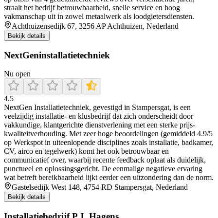
straalt het bedrijf betrouwbaarheid, snelle service en hoog
vakmanschap uit in zowel metaalwerk als loodgietersdiensten.
Achthuizensedijk 67, 3256 AP Achthuizen, Nederland
Bekijk details
NextGeninstallatietechniek
Nu open
4.5
NextGen Installatietechniek, gevestigd in Stampersgat, is een
veelzijdig installatie- en klusbedrijf dat zich onderscheidt door
vakkundige, klantgerichte dienstverlening met een sterke prijs-
kwaliteitverhouding. Met zeer hoge beoordelingen (gemiddeld 4.9/5
op Werkspot in uiteenlopende disciplines zoals installatie, badkamer,
CV, airco en tegelwerk) komt het ook betrouwbaar en
communicatief over, waarbij recente feedback oplaat als duidelijk,
punctueel en oplossingsgericht. De eenmalige negatieve ervaring
wat betreft bereikbaarheid lijkt eerder een uitzondering dan de norm.
Gastelsedijk West 148, 4754 RD Stampersgat, Nederland
Bekijk details
Installatiebedrijf P.J. Hagens