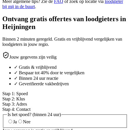
Meer algemene tips? Zie de
FAQ
of zoek op locatie via
loodgieter
bij mij in de buurt
.
Ontvang gratis offertes van loodgieters in
Heijningen
Binnen 2 minuten geregeld. Gratis en vrijblijvend vergelijken van
loodgieters in jouw regio.
Jouw gegevens zijn veilig
✓ Gratis & vrijblijvend
✓ Bespaar tot 40% door te vergelijken
✓ Binnen 24 uur reactie
✓ Geverifieerde vakbedrijven
Stap
1
:
Spoed
Stap
2
:
Klus
Stap
3
:
Adres
Stap
4
:
Contact
Is het spoed? (binnen 24 uur)
Ja
Nee