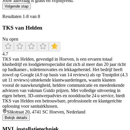
Jouw aanvraag is gratis en vrijblijvend.
Volgende stap
Resultaten
1
-
8
van
8
TKS van Helden
Nu open
4.7
TKS van Helden, gevestigd in Hoeven, is een ervaren totaal
klusbedrijf en loodgietersspecialist dat zich al meer dan 20 jaar richt
op badkamer‑, toiletrenovaties en lekkageherstel. Het bedrijf heeft
zowel op Google (4.9 op basis van 14 reviews) als op Trustpilot (4.3
uit 11 reviews) uitstekende klantwaarderingen, waarin klanten
vooral de nauwkeurigheid, heldere communicatie en meedenkende
adviezen van vakman Guido prijzen. Met volledige uitvoering in
eigen beheer, 3D‑ontwerpadvies en nooddouche 24 u service, biedt
TKS van Helden een betrouwbare, professionele en klantgerichte
oplossing voor sanitairklussen.
Slikstraat 20, 4741 SC Hoeven, Nederland
Bekijk details
MVL installatietechniek