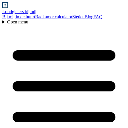
Loodgieters bij mij
Bij mij in de buurt
Badkamer calculator
Steden
Blog
FAQ
Open menu