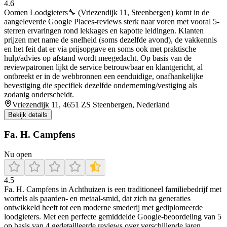
4.6
Oomen Loodgieters🔧 (Vriezendijk 11, Steenbergen) komt in de
aangeleverde Google Places-reviews sterk naar voren met vooral 5-
sterren ervaringen rond lekkages en kapotte leidingen. Klanten
prijzen met name de snelheid (soms dezelfde avond), de vakkennis
en het feit dat er via prijsopgave en soms ook met praktische
hulp/advies op afstand wordt meegedacht. Op basis van de
reviewpatronen lijkt de service betrouwbaar en klantgericht, al
ontbreekt er in de webbronnen een eenduidige, onafhankelijke
bevestiging die specifiek dezelfde onderneming/vestiging als
zodanig onderscheidt.
Vriezendijk 11, 4651 ZS Steenbergen, Nederland
Bekijk details
Fa. H. Campfens
Nu open
4.5
Fa. H. Campfens in Achthuizen is een traditioneel familiebedrijf met
wortels als paarden‑ en metaal‑smid, dat zich na generaties
ontwikkeld heeft tot een moderne smederij met gediplomeerde
loodgieters. Met een perfecte gemiddelde Google‑beoordeling van 5
op basis van 4 gedetailleerde reviews over verschillende jaren,