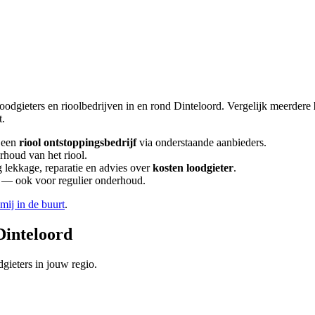
loodgieters en rioolbedrijven in en rond
Dinteloord
. Vergelijk meerdere
t.
 een
riool ontstoppingsbedrijf
via onderstaande aanbieders.
rhoud van het riool.
lekkage, reparatie en advies over
kosten loodgieter
.
en — ook voor regulier onderhoud.
 mij in de buurt
.
Dinteloord
gieters in jouw regio.