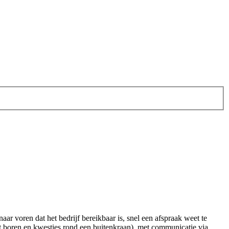
aar voren dat het bedrijf bereikbaar is, snel een afspraak weet te
het boren en kwesties rond een buitenkraan), met communicatie via