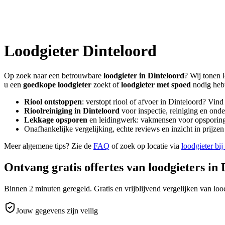
Loodgieter
Dinteloord
Op zoek naar een betrouwbare
loodgieter in
Dinteloord
? Wij tonen 
u een
goedkope loodgieter
zoekt of
loodgieter met spoed
nodig heb
Riool ontstoppen
: verstopt riool of afvoer in
Dinteloord
? Vind
Rioolreiniging in
Dinteloord
voor inspectie, reiniging en onde
Lekkage opsporen
en leidingwerk: vakmensen voor opsporing 
Onafhankelijke vergelijking, echte reviews en inzicht in prijz
Meer algemene tips? Zie de
FAQ
of zoek op locatie via
loodgieter bij
Ontvang gratis offertes van loodgieters in
Binnen 2 minuten geregeld. Gratis en vrijblijvend vergelijken van lood
Jouw gegevens zijn veilig