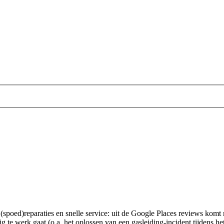
 (spoed)reparaties en snelle service: uit de Google Places reviews komt n
dig te werk gaat (o.a. het oplossen van een gasleiding-incident tijdens 