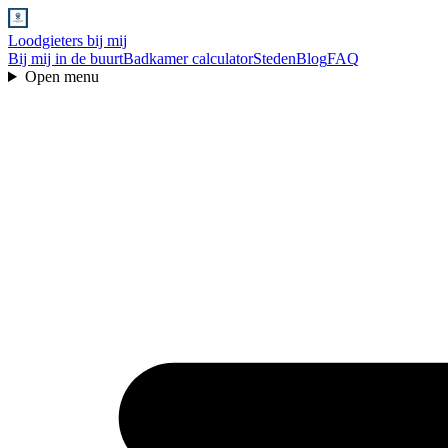
Loodgieters bij mij
Bij mij in de buurt
Badkamer calculator
Steden
Blog
FAQ
Open menu