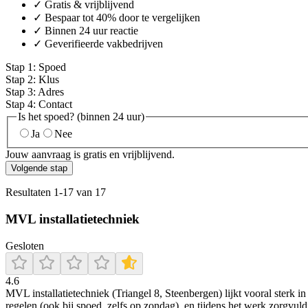
✓ Gratis & vrijblijvend
✓ Bespaar tot 40% door te vergelijken
✓ Binnen 24 uur reactie
✓ Geverifieerde vakbedrijven
Stap
1
:
Spoed
Stap
2
:
Klus
Stap
3
:
Adres
Stap
4
:
Contact
Is het spoed? (binnen 24 uur)
Ja
Nee
Jouw aanvraag is gratis en vrijblijvend.
Volgende stap
Resultaten
1
-
17
van
17
MVL installatietechniek
Gesloten
4.6
MVL installatietechniek (Triangel 8, Steenbergen) lijkt vooral sterk in
regelen (ook bij spoed, zelfs op zondag), en tijdens het werk zorgvul