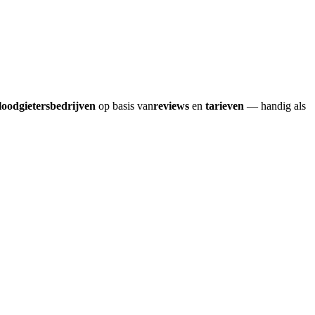
loodgietersbedrijven
op basis van
reviews
en
tarieven
— handig als