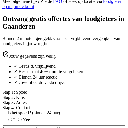
Meer algemene tips? Zie de
FAQ
of zoek op locatie via
loodgieter
bij mij in de buurt
.
Ontvang gratis offertes van loodgieters in
Gaanderen
Binnen 2 minuten geregeld. Gratis en vrijblijvend vergelijken van
loodgieters in jouw regio.
Jouw gegevens zijn veilig
✓ Gratis & vrijblijvend
✓ Bespaar tot 40% door te vergelijken
✓ Binnen 24 uur reactie
✓ Geverifieerde vakbedrijven
Stap
1
:
Spoed
Stap
2
:
Klus
Stap
3
:
Adres
Stap
4
:
Contact
Is het spoed? (binnen 24 uur)
Ja
Nee