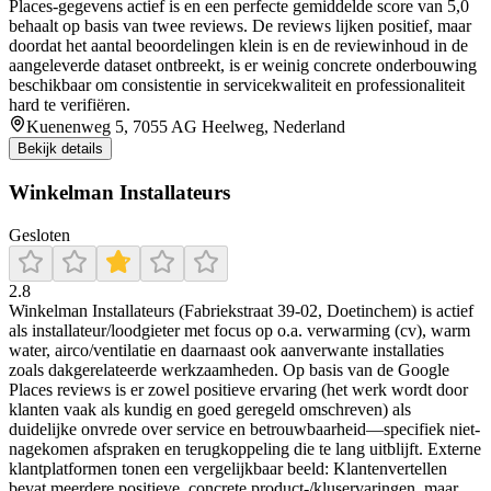
Places-gegevens actief is en een perfecte gemiddelde score van 5,0
behaalt op basis van twee reviews. De reviews lijken positief, maar
doordat het aantal beoordelingen klein is en de reviewinhoud in de
aangeleverde dataset ontbreekt, is er weinig concrete onderbouwing
beschikbaar om consistentie in servicekwaliteit en professionaliteit
hard te verifiëren.
Kuenenweg 5, 7055 AG Heelweg, Nederland
Bekijk details
Winkelman Installateurs
Gesloten
2.8
Winkelman Installateurs (Fabriekstraat 39-02, Doetinchem) is actief
als installateur/loodgieter met focus op o.a. verwarming (cv), warm
water, airco/ventilatie en daarnaast ook aanverwante installaties
zoals dakgerelateerde werkzaamheden. Op basis van de Google
Places reviews is er zowel positieve ervaring (het werk wordt door
klanten vaak als kundig en goed geregeld omschreven) als
duidelijke onvrede over service en betrouwbaarheid—specifiek niet-
nagekomen afspraken en terugkoppeling die te lang uitblijft. Externe
klantplatformen tonen een vergelijkbaar beeld: Klantenvertellen
bevat meerdere positieve, concrete product-/kluservaringen, maar