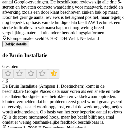
aantal Google-ervaringen. De beschikbare reviews zijn alle drie 5-
sterren en bevatten concrete waardering voor maatwerk, netheid en
afwerking (zoals een door klant beschreven zinken bak op maat).
Door het geringe aantal reviews is het signaal positief, maar tegelijk
nog beperkt; op basis van de huidige data biedt AW Techniek een
sterke indicatie van vakmanschap, met nog weinig breed
vergelijkingsmateriaal uit andere beoordelingsplatformen.
Klompenmakersveld 9, 7031 DH Wehl, Nederland
Bekijk details
de Bruin Installatie
Gesloten
4.6
De Bruin Installatie (Ampsen 1, Doetinchem) komt in de
beschikbare Google Places-data naar voren als een snelle en nette
installateur/loodgieter met betrokken en vakbekwaam optreden:
klanten vermelden dat het probleem eerst goed wordt geanalyseerd
en vervolgens snel wordt opgelost, en dat de werkomgeving netjes
wordt achtergelaten. Op basis van het zeer beperkte aantal reviews
(2) is de score momenteel hoog, maar het beeld blijft nog smal
omdat er weinig onafhankelijke feedback beschikbaar is.
Ampsen 1, 7006 JJ Doetinchem, Nederland