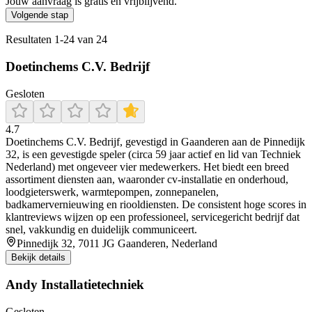
Jouw aanvraag is gratis en vrijblijvend.
Volgende stap
Resultaten
1
-
24
van
24
Doetinchems C.V. Bedrijf
Gesloten
4.7
Doetinchems C.V. Bedrijf, gevestigd in Gaanderen aan de Pinnedijk
32, is een gevestigde speler (circa 59 jaar actief en lid van Techniek
Nederland) met ongeveer vier medewerkers. Het biedt een breed
assortiment diensten aan, waaronder cv-installatie en onderhoud,
loodgieterswerk, warmtepompen, zonnepanelen,
badkamervernieuwing en riooldiensten. De consistent hoge scores in
klantreviews wijzen op een professioneel, servicegericht bedrijf dat
snel, vakkundig en duidelijk communiceert.
Pinnedijk 32, 7011 JG Gaanderen, Nederland
Bekijk details
Andy Installatietechniek
Gesloten