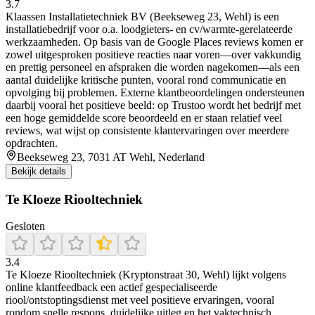
3.7
Klaassen Installatietechniek BV (Beekseweg 23, Wehl) is een
installatiebedrijf voor o.a. loodgieters- en cv/warmte-gerelateerde
werkzaamheden. Op basis van de Google Places reviews komen er
zowel uitgesproken positieve reacties naar voren—over vakkundig
en prettig personeel en afspraken die worden nagekomen—als een
aantal duidelijke kritische punten, vooral rond communicatie en
opvolging bij problemen. Externe klantbeoordelingen ondersteunen
daarbij vooral het positieve beeld: op Trustoo wordt het bedrijf met
een hoge gemiddelde score beoordeeld en er staan relatief veel
reviews, wat wijst op consistente klantervaringen over meerdere
opdrachten.
Beekseweg 23, 7031 AT Wehl, Nederland
Bekijk details
Te Kloeze Riooltechniek
Gesloten
3.4
Te Kloeze Riooltechniek (Kryptonstraat 30, Wehl) lijkt volgens
online klantfeedback een actief gespecialiseerde
riool/ontstoptingsdienst met veel positieve ervaringen, vooral
rondom snelle respons, duidelijke uitleg en het vaktechnisch