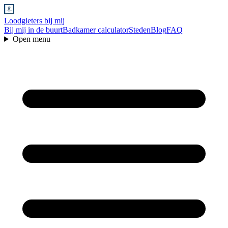
Loodgieters bij mij
Bij mij in de buurt
Badkamer calculator
Steden
Blog
FAQ
Open menu