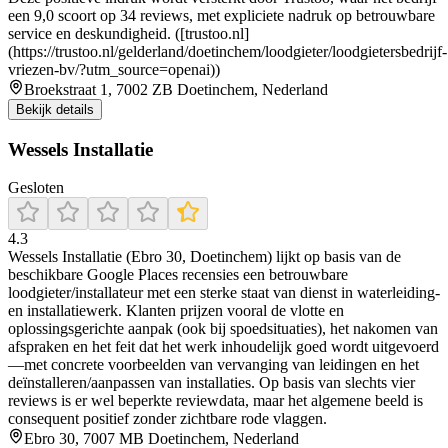
een 9,0 scoort op 34 reviews, met expliciete nadruk op betrouwbare
service en deskundigheid. ([trustoo.nl]
(https://trustoo.nl/gelderland/doetinchem/loodgieter/loodgietersbedrijf-
vriezen-bv/?utm_source=openai))
Broekstraat 1, 7002 ZB Doetinchem, Nederland
Bekijk details
Wessels Installatie
Gesloten
4.3
Wessels Installatie (Ebro 30, Doetinchem) lijkt op basis van de
beschikbare Google Places recensies een betrouwbare
loodgieter/installateur met een sterke staat van dienst in waterleiding-
en installatiewerk. Klanten prijzen vooral de vlotte en
oplossingsgerichte aanpak (ook bij spoedsituaties), het nakomen van
afspraken en het feit dat het werk inhoudelijk goed wordt uitgevoerd
—met concrete voorbeelden van vervanging van leidingen en het
deïnstalleren/aanpassen van installaties. Op basis van slechts vier
reviews is er wel beperkte reviewdata, maar het algemene beeld is
consequent positief zonder zichtbare rode vlaggen.
Ebro 30, 7007 MB Doetinchem, Nederland