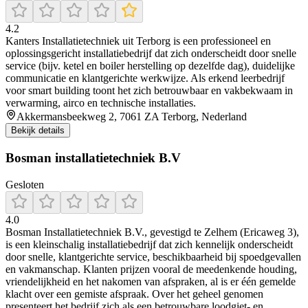
4.2
Kanters Installatietechniek uit Terborg is een professioneel en
oplossingsgericht installatiebedrijf dat zich onderscheidt door snelle
service (bijv. ketel en boiler herstelling op dezelfde dag), duidelijke
communicatie en klantgerichte werkwijze. Als erkend leerbedrijf
voor smart building toont het zich betrouwbaar en vakbekwaam in
verwarming, airco en technische installaties.
Akkermansbeekweg 2, 7061 ZA Terborg, Nederland
Bekijk details
Bosman installatietechniek B.V
Gesloten
4.0
Bosman Installatietechniek B.V., gevestigd te Zelhem (Ericaweg 3),
is een kleinschalig installatiebedrijf dat zich kennelijk onderscheidt
door snelle, klantgerichte service, beschikbaarheid bij spoedgevallen
en vakmanschap. Klanten prijzen vooral de meedenkende houding,
vriendelijkheid en het nakomen van afspraken, al is er één gemelde
klacht over een gemiste afspraak. Over het geheel genomen
presenteert het bedrijf zich als een betrouwbare loodgiet- en