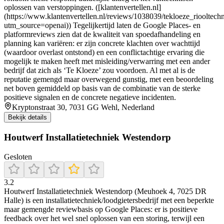
oplossen van verstoppingen. ([klantenvertellen.nl]
(https://www.klantenvertellen.nl/reviews/1038039/tekloeze_riooltech
utm_source=openai)) Tegelijkertijd laten de Google Places- en
platformreviews zien dat de kwaliteit van spoedafhandeling en
planning kan variëren: er zijn concrete klachten over wachttijd
(waardoor overlast ontstond) en een conflictachtige ervaring die
mogelijk te maken heeft met misleiding/verwarring met een ander
bedrijf dat zich als ‘Te Kloeze’ zou voordoen. Al met al is de
reputatie gemengd maar overwegend gunstig, met een beoordeling
net boven gemiddeld op basis van de combinatie van de sterke
positieve signalen en de concrete negatieve incidenten.
Kryptonstraat 30, 7031 GG Wehl, Nederland
Bekijk details
Houtwerf Installatietechniek Westendorp
Gesloten
3.2
Houtwerf Installatietechniek Westendorp (Meuhoek 4, 7025 DR
Halle) is een installatietechniek/loodgietersbedrijf met een beperkte
maar gemengde reviewbasis op Google Places: er is positieve
feedback over het wel snel oplossen van een storing, terwijl een