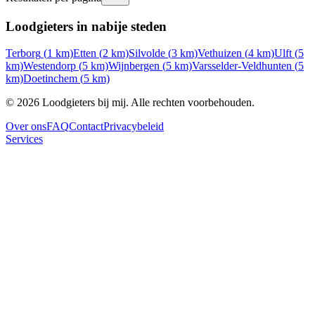
Loodgieters in nabije steden
Terborg
(
1
km)
Etten
(
2
km)
Silvolde
(
3
km)
Vethuizen
(
4
km)
Ulft
(
5
km)
Westendorp
(
5
km)
Wijnbergen
(
5
km)
Varsselder-Veldhunten
(
5
km)
Doetinchem
(
5
km)
©
2026
Loodgieters bij mij. Alle rechten voorbehouden.
Over ons
FAQ
Contact
Privacybeleid
Services