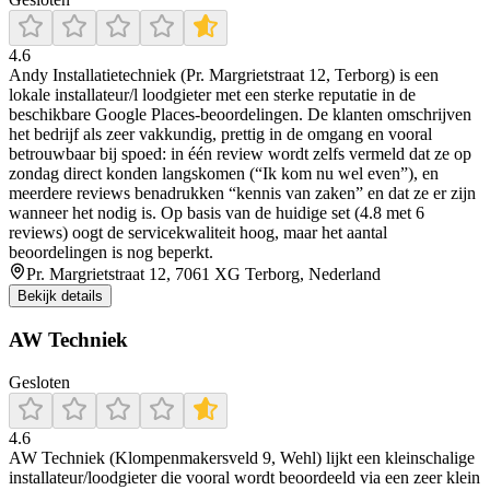
4.6
Andy Installatietechniek (Pr. Margrietstraat 12, Terborg) is een
lokale installateur/l loodgieter met een sterke reputatie in de
beschikbare Google Places-beoordelingen. De klanten omschrijven
het bedrijf als zeer vakkundig, prettig in de omgang en vooral
betrouwbaar bij spoed: in één review wordt zelfs vermeld dat ze op
zondag direct konden langskomen (“Ik kom nu wel even”), en
meerdere reviews benadrukken “kennis van zaken” en dat ze er zijn
wanneer het nodig is. Op basis van de huidige set (4.8 met 6
reviews) oogt de servicekwaliteit hoog, maar het aantal
beoordelingen is nog beperkt.
Pr. Margrietstraat 12, 7061 XG Terborg, Nederland
Bekijk details
AW Techniek
Gesloten
4.6
AW Techniek (Klompenmakersveld 9, Wehl) lijkt een kleinschalige
installateur/loodgieter die vooral wordt beoordeeld via een zeer klein