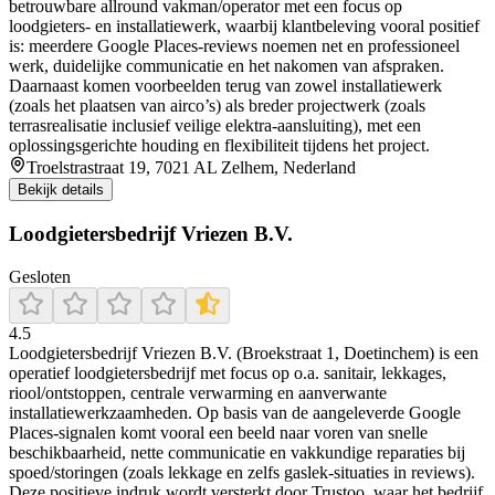
betrouwbare allround vakman/operator met een focus op
loodgieters- en installatiewerk, waarbij klantbeleving vooral positief
is: meerdere Google Places-reviews noemen net en professioneel
werk, duidelijke communicatie en het nakomen van afspraken.
Daarnaast komen voorbeelden terug van zowel installatiewerk
(zoals het plaatsen van airco’s) als breder projectwerk (zoals
terrasrealisatie inclusief veilige elektra-aansluiting), met een
oplossingsgerichte houding en flexibiliteit tijdens het project.
Troelstrastraat 19, 7021 AL Zelhem, Nederland
Bekijk details
Loodgietersbedrijf Vriezen B.V.
Gesloten
4.5
Loodgietersbedrijf Vriezen B.V. (Broekstraat 1, Doetinchem) is een
operatief loodgietersbedrijf met focus op o.a. sanitair, lekkages,
riool/ontstoppen, centrale verwarming en aanverwante
installatiewerkzaamheden. Op basis van de aangeleverde Google
Places-signalen komt vooral een beeld naar voren van snelle
beschikbaarheid, nette communicatie en vakkundige reparaties bij
spoed/storingen (zoals lekkage en zelfs gaslek-situaties in reviews).
Deze positieve indruk wordt versterkt door Trustoo, waar het bedrijf