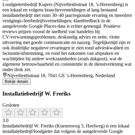
Loodgietersbedrijf Kupers (Nijverheidsstraat 18, ’s-Heerenberg) is
een lokaal en volgens branchevermeldingen al lang bestaand
installatiebedrijf met ruim 30–40 jaar/regionale ervaring en meerdere
vestigings-/leerbedrijfsvermeldingen; klantfeedback in de
aangeleverde Google Places-data is echter gemengd. Positieve
reviews prijzen vooral de snelheid van handelen bij
CV/verwarmingsproblemen, deskundig advies en nette, vlotte
uitvoering met goede communicatie en nazorg. Tegelijkertijd zijn er
ook duidelijke negatieve ervaringen te zien rond advieskwaliteit en
facturatie/afstemming, en rond het nakomen van afspraken en
wachttijden bij andere werkzaamheden (zoals dakgoot), wat de
algemene betrouwbaarheid en consistentie in de dienstverlening wat
onder druk zet.
Nijverheidsstraat 18, 7041 GE 's-Heerenberg, Nederland
Bekijk details
Installatiebedrijf W. Freriks
Gesloten
3.0
Installatiebedrijf W. Freriks (Kuenenweg 5, Heelweg) is een lokaal
installatiebedrijf/loodgieter dat volgens de aangeleverde Google