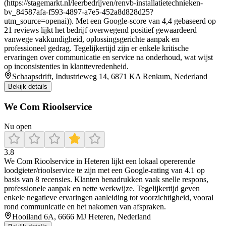
(https://stagemarkt.nl/leerbedrijven/renvb-installatietechnieken-
bv_84587afa-f593-4897-a7e5-452a8d828d25?
utm_source=openai)). Met een Google-score van 4,4 gebaseerd op
21 reviews lijkt het bedrijf overwegend positief gewaardeerd
vanwege vakkundigheid, oplossingsgerichte aanpak en
professioneel gedrag. Tegelijkertijd zijn er enkele kritische
ervaringen over communicatie en service na onderhoud, wat wijst
op inconsistenties in klanttevredenheid.
Schaapsdrift, Industrieweg 14, 6871 KA Renkum, Nederland
Bekijk details
We Com Rioolservice
Nu open
3.8
We Com Rioolservice in Heteren lijkt een lokaal opererende
loodgieter/rioolservice te zijn met een Google-rating van 4.1 op
basis van 8 recensies. Klanten benadrukken vaak snelle respons,
professionele aanpak en nette werkwijze. Tegelijkertijd geven
enkele negatieve ervaringen aanleiding tot voorzichtigheid, vooral
rond communicatie en het nakomen van afspraken.
Hooiland 6A, 6666 MJ Heteren, Nederland