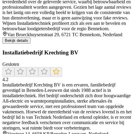
tevredenheid over de geleverde service, waarbij betrouwbaarheid en
professionaliteit worden aangegeven. Gezien het lage aantal reviews
is het lastig om een volledig beeld te krijgen van de consistentie van
hun dienstverlening, maar er is geen aanwijzing voor fake reviews.
Wijnen Installatietechniek profileert zich als een aan te bevelen en
betrouwbaar loodgietersbedrijf voor de regio Bennekom.
Van Broeckhuysenstraat 29, 6721 TC Bennekom, Nederland
Bekijk details
Installatiebedrijf Krechting BV
Gesloten
4.2
Installatiebedrijf Krechting BV is een ervaren, familiebedrijf
gevestigd in Beneden‑Leeuwen dat sinds 1988 actief is in
installatietechniek. Het bedrijf onderscheidt zich door hoogwaardige
All‑electric en warmtepompinstallaties, sterke aftersales én
gewaardeerde service, met een professioneel team van opgeleide
vakmensen. Hoewel de meerderheid van de reviews lovend is en het
bedrijf lid is van Techniek Nederland en erkend opleider, is er recent
negatieve feedback verschenen over communicatie en service bij
storingen, wat ruimte biedt voor verbeteringen.
Veesteeg 14, 6658 KP Beneden-Leeuwen, Nederland