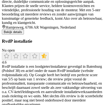
directe, duidelijke communicatie en oplossingsgerichte aanpak.
Klanten prijzen de snelle service, heldere kostenoverzichten en
vriendelijke, professionele houding van de monteur. Met een 5‑ster
beoordeling uit meerdere reviews en zonder aanwijzingen van
kunstmatige of generieke feedback, komt Ako over als betrouwbaar,
kundig en klantgericht.
Harnjesweg, 6706 AR Wageningen, Nederland
Bekijk details
RvdP installatie
Nu open
4.6
RvdP installatie is een loodgieter/installateur gevestigd in Batenburg
(Polshof 38) en actief onder de naam RvdP installatie (website
rvdpinstallatie.nl). Op Google heeft het bedrijf een perfecte score
van 5/5 op basis van 1 review; die review prijst vooral de
professionaliteit, transparante communicatie en betrouwbaarheid, en
beschrijft daarnaast zowel snelle als zeer vakkundige uitvoering van
o.a. CV-ketel/leidingwerk en aanvullende installatiewerkzaamheden
zoals riolering en wc-units. Met slechts één review is de scorebelofte
positief, maar nog niet breed onderbouwd door meerdere
onafhankelijke ervaringen.