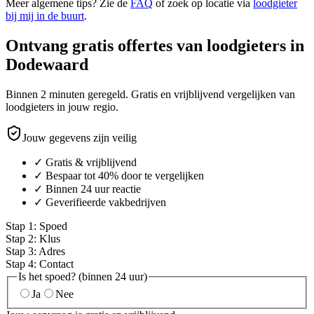
Meer algemene tips? Zie de
FAQ
of zoek op locatie via
loodgieter
bij mij in de buurt
.
Ontvang gratis offertes van loodgieters in
Dodewaard
Binnen 2 minuten geregeld. Gratis en vrijblijvend vergelijken van
loodgieters in jouw regio.
Jouw gegevens zijn veilig
✓ Gratis & vrijblijvend
✓ Bespaar tot 40% door te vergelijken
✓ Binnen 24 uur reactie
✓ Geverifieerde vakbedrijven
Stap
1
:
Spoed
Stap
2
:
Klus
Stap
3
:
Adres
Stap
4
:
Contact
Is het spoed? (binnen 24 uur)
Ja
Nee