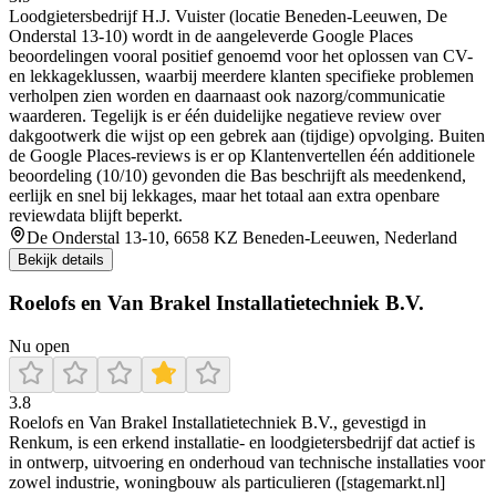
Loodgietersbedrijf H.J. Vuister (locatie Beneden-Leeuwen, De
Onderstal 13-10) wordt in de aangeleverde Google Places
beoordelingen vooral positief genoemd voor het oplossen van CV-
en lekkageklussen, waarbij meerdere klanten specifieke problemen
verholpen zien worden en daarnaast ook nazorg/communicatie
waarderen. Tegelijk is er één duidelijke negatieve review over
dakgootwerk die wijst op een gebrek aan (tijdige) opvolging. Buiten
de Google Places-reviews is er op Klantenvertellen één additionele
beoordeling (10/10) gevonden die Bas beschrijft als meedenkend,
eerlijk en snel bij lekkages, maar het totaal aan extra openbare
reviewdata blijft beperkt.
De Onderstal 13-10, 6658 KZ Beneden-Leeuwen, Nederland
Bekijk details
Roelofs en Van Brakel Installatietechniek B.V.
Nu open
3.8
Roelofs en Van Brakel Installatietechniek B.V., gevestigd in
Renkum, is een erkend installatie- en loodgietersbedrijf dat actief is
in ontwerp, uitvoering en onderhoud van technische installaties voor
zowel industrie, woningbouw als particulieren ([stagemarkt.nl]