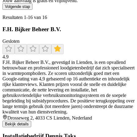
Jouw aanvraag is gratis en vrijblijvend.
Volgende stap
Resultaten
1
-
16
van
16
F.H. Bijker Beheer B.V.
Gesloten
4.9
F.H. Bijker Beheer B.V., gevestigd in Lienden, is een opvallend
betrouwbaar en professioneel loodgietersbedrijf dat zich specialiseert
in warmtepompboilers. Ze scoren uitzonderlijk goed met een
Google-rating van 4,9 gebaseerd op 16 authentieke en inhoudelijk
rijke klantreviews. Klanten prijzen vooral de snelle en duidelijke
communicatie, de nette levering en installatie, het
gebruiksvriendelijke verbruiksmonitoringssysteem en de soepele
begeleiding bij subsidyprocedures. De positieve terugkoppeling over
lange termijn gebruik (tot meerdere jaren) onderstreept de duurzame
kwaliteit van hun dienstverlening.
Drosseweg 2, 4033 CS Lienden, Nederland
Bekijk details
Installatiebedrijf Dennis Taks