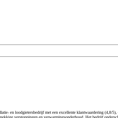
llatie- en loodgietersbedrijf met een excellente klantwaardering (4,8/5),
dnekkige verstoppingen en verwarmingsonderhoud. Het bedrijf onderschei