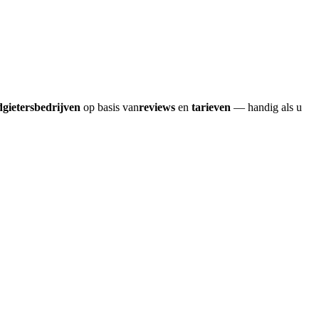
dgietersbedrijven
op basis van
reviews
en
tarieven
— handig als u