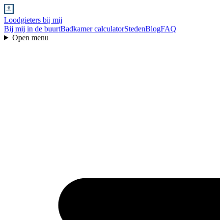
Loodgieters bij mij
Bij mij in de buurt
Badkamer calculator
Steden
Blog
FAQ
Open menu