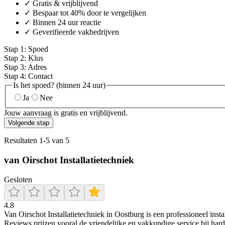
✓ Gratis & vrijblijvend
✓ Bespaar tot 40% door te vergelijken
✓ Binnen 24 uur reactie
✓ Geverifieerde vakbedrijven
Stap
1
:
Spoed
Stap
2
:
Klus
Stap
3
:
Adres
Stap
4
:
Contact
Is het spoed? (binnen 24 uur)
Ja
Nee
Jouw aanvraag is gratis en vrijblijvend.
Volgende stap
Resultaten
1
-
5
van
5
van Oirschot Installatietechniek
Gesloten
4.8
Van Oirschot Installatietechniek in Oostburg is een professioneel insta
Reviews prijzen vooral de vriendelijke en vakkundige service bij har