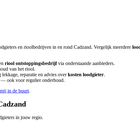
odgieters en rioolbedrijven in en rond
Cadzand
. Vergelijk meerdere
loo
en
riool ontstoppingsbedrijf
via onderstaande aanbieders.
oud van het riool.
lekkage, reparatie en advies over
kosten loodgieter
.
en — ook voor regulier onderhoud.
 mij in de buurt
.
Cadzand
gieters in jouw regio.