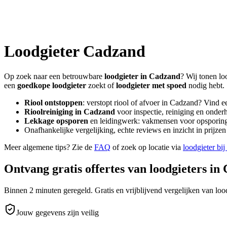
Loodgieter
Cadzand
Op zoek naar een betrouwbare
loodgieter in
Cadzand
? Wij tonen lo
een
goedkope loodgieter
zoekt of
loodgieter met spoed
nodig hebt.
Riool ontstoppen
: verstopt riool of afvoer in
Cadzand
? Vind e
Rioolreiniging in
Cadzand
voor inspectie, reiniging en onderh
Lekkage opsporen
en leidingwerk: vakmensen voor opsporing 
Onafhankelijke vergelijking, echte reviews en inzicht in prijz
Meer algemene tips? Zie de
FAQ
of zoek op locatie via
loodgieter bij
Ontvang gratis offertes van loodgieters in
Binnen 2 minuten geregeld. Gratis en vrijblijvend vergelijken van lood
Jouw gegevens zijn veilig