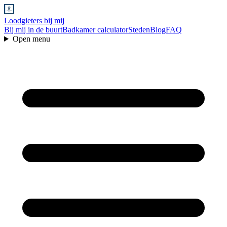
Loodgieters bij mij
Bij mij in de buurt
Badkamer calculator
Steden
Blog
FAQ
Open menu