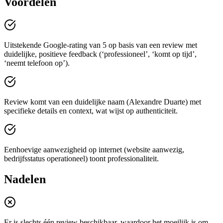
Voordelen
Uitstekende Google-rating van 5 op basis van een review met
duidelijke, positieve feedback (‘professioneel’, ‘komt op tijd’,
‘neemt telefoon op’).
Review komt van een duidelijke naam (Alexandre Duarte) met
specifieke details en context, wat wijst op authenticiteit.
Eenhoevige aanwezigheid op internet (website aanwezig,
bedrijfsstatus operationeel) toont professionaliteit.
Nadelen
Er is slechts één review beschikbaar, waardoor het moeilijk is om