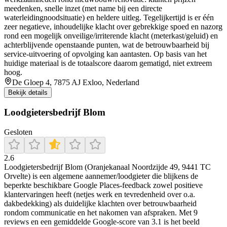
meedenken, snelle inzet (met name bij een directe
waterleidingnoodsituatie) en heldere uitleg. Tegelijkertijd is er één
zeer negatieve, inhoudelijke klacht over gebrekkige spoed en nazorg
rond een mogelijk onveilige/irriterende klacht (meterkast/geluid) en
achterblijvende openstaande punten, wat de betrouwbaarheid bij
service-uitvoering of opvolging kan aantasten. Op basis van het
huidige materiaal is de totaalscore daarom gematigd, niet extreem
hoog.
De Gloep 4, 7875 AJ Exloo, Nederland
Bekijk details
Loodgietersbedrijf Blom
Gesloten
2.6
Loodgietersbedrijf Blom (Oranjekanaal Noordzijde 49, 9441 TC
Orvelte) is een algemene aannemer/loodgieter die blijkens de
beperkte beschikbare Google Places-feedback zowel positieve
klantervaringen heeft (netjes werk en tevredenheid over o.a.
dakbedekking) als duidelijke klachten over betrouwbaarheid
rondom communicatie en het nakomen van afspraken. Met 9
reviews en een gemiddelde Google-score van 3.1 is het beeld