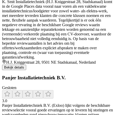
K. Smit Installatietechniek (H.J. Kniggestraat 28, Stadskanaal) komt
in de Google Places data vooral naar voren als een vakbekwame
installatietechnicus/loodgieter voor zowel water- als elektra-werk,
met meerdere tevreden klanten die concrete klussen noemen en een
nette, flexibele aanpak waarderen. Tegelijkertijd is er ook één
negatieve ervaring in de beschikbare Google reviews waarin
lekkage en aanzienlijke reparatiekosten worden genoemd na een
(vermeende) verkeerde plaatsing bij een CV-doorvoer, waardoor de
betrouwbaarheid niet volledig eenduidig is. Op basis van de
beperkte reviewaantallen is het advies om bij
offertes/werkzaamheden expliciet afspraken te maken over
plaatsing, controle en (waar van toepassing) eventuele
garanties/afwerking.
H.J. Kniggestraat 28, 9501 NE Stadskanaal, Nederland
Bekijk details
Panjer Installatietechniek B.V.
Gesloten
3.0
Panjer Installatietechniek B.V. (Exloo) lijkt volgens de beschikbare
reviewselectie vooral goede ervaringen op te leveren bij storingen en
werkzaamheden rond nieuwbouw/renovatie: klanten prijzen