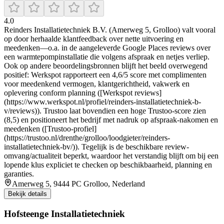
4.0
Reinders Installatietechniek B.V. (Amerweg 5, Grolloo) valt vooral
op door herhaalde klantfeedback over nette uitvoering en
meedenken—o.a. in de aangeleverde Google Places reviews over
een warmtepompinstallatie die volgens afspraak en netjes verliep.
Ook op andere beoordelingsbronnen blijft het beeld overwegend
positief: Werkspot rapporteert een 4,6/5 score met complimenten
voor meedenkend vermogen, klantgerichtheid, vakwerk en
oplevering conform planning ([Werkspot reviews]
(https://www.werkspot.nl/profiel/reinders-installatietechniek-b-
v/reviews)). Trustoo laat bovendien een hoge Trustoo-score zien
(8,5) en positioneert het bedrijf met nadruk op afspraak-nakomen en
meedenken ([Trustoo-profiel]
(https://trustoo.nl/drenthe/grolloo/loodgieter/reinders-
installatietechniek-bv/)). Tegelijk is de beschikbare review-
omvang/actualiteit beperkt, waardoor het verstandig blijft om bij een
lopende klus expliciet te checken op beschikbaarheid, planning en
garanties.
Amerweg 5, 9444 PC Grolloo, Nederland
Bekijk details
Hofsteenge Installatietechniek