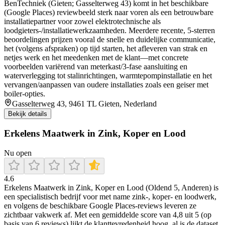
BenTechniek (Gieten; Gasselterweg 43) komt in het beschikbare
(Google Places) reviewbeeld sterk naar voren als een betrouwbare
installatiepartner voor zowel elektrotechnische als
loodgieters-/installatiewerkzaamheden. Meerdere recente, 5-sterren
beoordelingen prijzen vooral de snelle en duidelijke communicatie,
het (volgens afspraken) op tijd starten, het afleveren van strak en
netjes werk en het meedenken met de klant—met concrete
voorbeelden variërend van meterkast/3-fase aansluiting en
waterverlegging tot stalinrichtingen, warmtepompinstallatie en het
vervangen/aanpassen van oudere installaties zoals een geiser met
boiler-opties.
Gasselterweg 43, 9461 TL Gieten, Nederland
Bekijk details
Erkelens Maatwerk in Zink, Koper en Lood
Nu open
4.6
Erkelens Maatwerk in Zink, Koper en Lood (Oldend 5, Anderen) is
een specialistisch bedrijf voor met name zink-, koper- en loodwerk,
en volgens de beschikbare Google Places-reviews leveren ze
zichtbaar vakwerk af. Met een gemiddelde score van 4,8 uit 5 (op
basis van 6 reviews) lijkt de klanttevredenheid hoog, al is de dataset