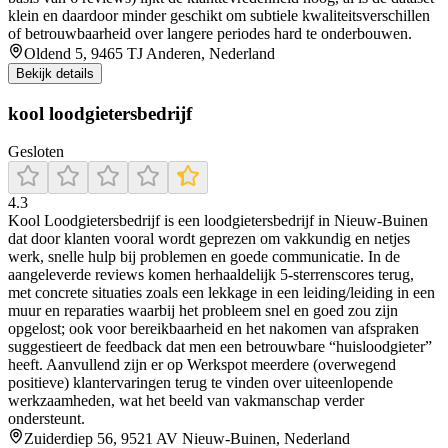
klein en daardoor minder geschikt om subtiele kwaliteitsverschillen
of betrouwbaarheid over langere periodes hard te onderbouwen.
Oldend 5, 9465 TJ Anderen, Nederland
Bekijk details
kool loodgietersbedrijf
Gesloten
4.3
Kool Loodgietersbedrijf is een loodgietersbedrijf in Nieuw-Buinen
dat door klanten vooral wordt geprezen om vakkundig en netjes
werk, snelle hulp bij problemen en goede communicatie. In de
aangeleverde reviews komen herhaaldelijk 5-sterrenscores terug,
met concrete situaties zoals een lekkage in een leiding/leiding in een
muur en reparaties waarbij het probleem snel en goed zou zijn
opgelost; ook voor bereikbaarheid en het nakomen van afspraken
suggestieert de feedback dat men een betrouwbare “huisloodgieter”
heeft. Aanvullend zijn er op Werkspot meerdere (overwegend
positieve) klantervaringen terug te vinden over uiteenlopende
werkzaamheden, wat het beeld van vakmanschap verder
ondersteunt.
Zuiderdiep 56, 9521 AV Nieuw-Buinen, Nederland