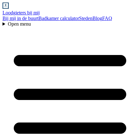
Loodgieters bij mij
Bij mij in de buurt
Badkamer calculator
Steden
Blog
FAQ
Open menu