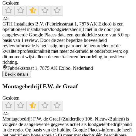
Gesloten
2.5
GTH Installaties B.V. (Fabrieksstraat 1, 7875 AK Exloo) is een
operationeel installateurs/loodgietersbedrijf met in de door jou
aangeleverde Google Places data een gemiddelde score van 5.0 op
basis van 1 review. Door de zeer beperkte hoeveelheid
reviewinformatie is het lastig om patronen te beoordelen of de
kwaliteit/professionaliteit met meer zekerheid te onderbouwen; op
dit moment wijst alleen de ene 5-sterren beoordeling in positieve
richting.
Fabrieksstraat 1, 7875 AK Exloo, Nederland
Bekijk details
Montagebedrijf F.W. de Graaf
Gesloten
2.5
Montagebedrijf F.W. de Graaf (Zuiderdiep 106, Nieuw-Buinen) is
volgens de aangeleverde gegevens actief als loodgieter/bedrijfspand
in de regio. Op basis van de huidige Google Places-informatie heeft
het bedrijf een hoge score (5,0) maar met slechts één beschikbare