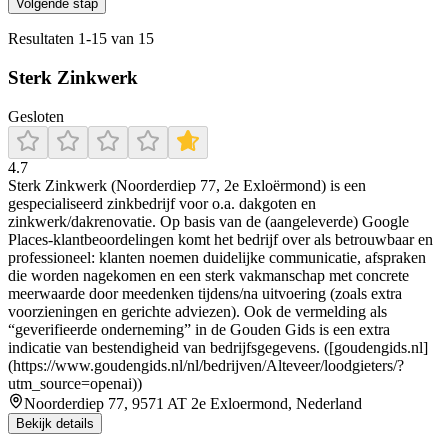
Volgende stap
Resultaten
1
-
15
van
15
Sterk Zinkwerk
Gesloten
4.7
Sterk Zinkwerk (Noorderdiep 77, 2e Exloërmond) is een
gespecialiseerd zinkbedrijf voor o.a. dakgoten en
zinkwerk/dakrenovatie. Op basis van de (aangeleverde) Google
Places-klantbeoordelingen komt het bedrijf over als betrouwbaar en
professioneel: klanten noemen duidelijke communicatie, afspraken
die worden nagekomen en een sterk vakmanschap met concrete
meerwaarde door meedenken tijdens/na uitvoering (zoals extra
voorzieningen en gerichte adviezen). Ook de vermelding als
“geverifieerde onderneming” in de Gouden Gids is een extra
indicatie van bestendigheid van bedrijfsgegevens. ([goudengids.nl]
(https://www.goudengids.nl/nl/bedrijven/Alteveer/loodgieters/?
utm_source=openai))
Noorderdiep 77, 9571 AT 2e Exloermond, Nederland
Bekijk details