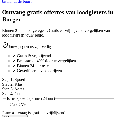
bij mij in de buurt
.
Ontvang gratis offertes van loodgieters in
Borger
Binnen 2 minuten geregeld. Gratis en vrijblijvend vergelijken van
loodgieters in jouw regio.
Jouw gegevens zijn veilig
✓ Gratis & vrijblijvend
✓ Bespaar tot 40% door te vergelijken
✓ Binnen 24 uur reactie
✓ Geverifieerde vakbedrijven
Stap
1
:
Spoed
Stap
2
:
Klus
Stap
3
:
Adres
Stap
4
:
Contact
Is het spoed? (binnen 24 uur)
Ja
Nee
Jouw aanvraag is gratis en vrijblijvend.