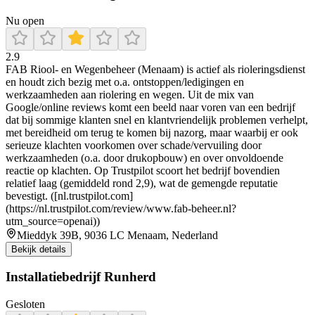
Nu open
2.9
FAB Riool- en Wegenbeheer (Menaam) is actief als rioleringsdienst
en houdt zich bezig met o.a. ontstoppen/ledigingen en
werkzaamheden aan riolering en wegen. Uit de mix van
Google/online reviews komt een beeld naar voren van een bedrijf
dat bij sommige klanten snel en klantvriendelijk problemen verhelpt,
met bereidheid om terug te komen bij nazorg, maar waarbij er ook
serieuze klachten voorkomen over schade/vervuiling door
werkzaamheden (o.a. door drukopbouw) en over onvoldoende
reactie op klachten. Op Trustpilot scoort het bedrijf bovendien
relatief laag (gemiddeld rond 2,9), wat de gemengde reputatie
bevestigt. ([nl.trustpilot.com]
(https://nl.trustpilot.com/review/www.fab-beheer.nl?
utm_source=openai))
Mieddyk 39B, 9036 LC Menaam, Nederland
Bekijk details
Installatiebedrijf Runherd
Gesloten