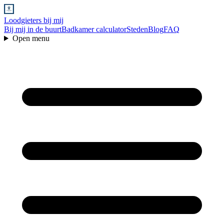
Loodgieters bij mij
Bij mij in de buurt
Badkamer calculator
Steden
Blog
FAQ
Open menu