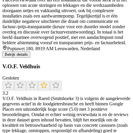
oplossen van acute storingen en lekkages en die werkzaamheden
doorgaans netjes en vakkundig uitvoert, ook bij complexere
installaties zoals een aardwarmtepomp. Tegelijkertijd is er één
duidelijke negatieve uitschieter die draait om communicatie en
factuur-/prijs-transparantie (keuze voor een duurder model zonder
overleg en discussie over factuurverantwoording). In totaal is het
beeld daarmee overwegend positief, met een aandachtspunt rond
heldere afstemming vooraf en transparanter prijs- en factuurbeleid.
Poptawei 180, 8919 AM Leeuwarden, Nederland
Bekijk details
V.O.F. Veldhuis
Gesloten
3.2
V.O.F. Veldhuis in Raerd (Smitshoeke 3) is volgens de aangeleverde
gegevens actief in de loodgietersbranche en heeft binnen Google
Places een uitzonderlijk hoge score (5.0) met 3 positieve
beoordelingen. Omdat er echter weinig reviewdata is en de reviews
in deze dataset geen inhoud bevatten, blijft het moeilijk om de
kwaliteit en betrouwbaarheid op basis van concrete casussen (zoals
type lekkage, ontstoppen, responstijd en afhandeling) goed te