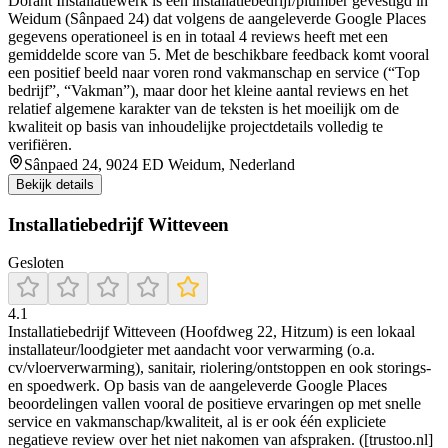
Dorant Installatiewerk is een installatiebedrijf/plumber gevestigd in
Weidum (Sânpaed 24) dat volgens de aangeleverde Google Places
gegevens operationeel is en in totaal 4 reviews heeft met een
gemiddelde score van 5. Met de beschikbare feedback komt vooral
een positief beeld naar voren rond vakmanschap en service (“Top
bedrijf”, “Vakman”), maar door het kleine aantal reviews en het
relatief algemene karakter van de teksten is het moeilijk om de
kwaliteit op basis van inhoudelijke projectdetails volledig te
verifiëren.
Sânpaed 24, 9024 ED Weidum, Nederland
Bekijk details
Installatiebedrijf Witteveen
Gesloten
4.1
Installatiebedrijf Witteveen (Hoofdweg 22, Hitzum) is een lokaal
installateur/loodgieter met aandacht voor verwarming (o.a.
cv/vloerverwarming), sanitair, riolering/ontstoppen en ook storings-
en spoedwerk. Op basis van de aangeleverde Google Places
beoordelingen vallen vooral de positieve ervaringen op met snelle
service en vakmanschap/kwaliteit, al is er ook één expliciete
negatieve review over het niet nakomen van afspraken. ([trustoo.nl]