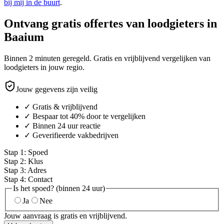
bij mij in de buurt
.
Ontvang gratis offertes van loodgieters in
Baaium
Binnen 2 minuten geregeld. Gratis en vrijblijvend vergelijken van
loodgieters in jouw regio.
Jouw gegevens zijn veilig
✓ Gratis & vrijblijvend
✓ Bespaar tot 40% door te vergelijken
✓ Binnen 24 uur reactie
✓ Geverifieerde vakbedrijven
Stap
1
:
Spoed
Stap
2
:
Klus
Stap
3
:
Adres
Stap
4
:
Contact
Is het spoed? (binnen 24 uur)
Ja
Nee
Jouw aanvraag is gratis en vrijblijvend.