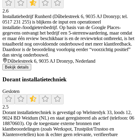
2.6
Installatiebedrijf Runherd (Dûbelestreek 6, 9035 AJ Dronryp; tel.
0517 231 255) is blijkens de input een operationeel
installatie-/loodgietersbedrijf. Op basis van de Google Places-
gegevens ontvangt het bedrijf een 5-sterrenwaardering, maar omdat
er maar één review beschikbaar is en de reviewtekst ontbreekt, is het
totaalbeeld nog onvoldoende onderbouwd met meer klantfeedback.
Daardoor is de beoordeling voorlopig eerder “voorzichtig positief”
dan stevig onderbouwd.
Dûbelestreek 6, 9035 AJ Dronryp, Nederland
Bekijk details
Dorant installatietechniek
Gesloten
2.5
Dorant installatietechniek is gevestigd op Wielsterdyk 33, loods 12,
9024 BD Weidum (NL) en staat geregistreerd als actief (telefoon: 06
18870603). Op de toegestane externe bronnen met
klantbeoordelingen (zoals Werkspot, Trustpilot/Trustoo en
Klantenvertellen) kon ik echter geen relevante, verifieerbare