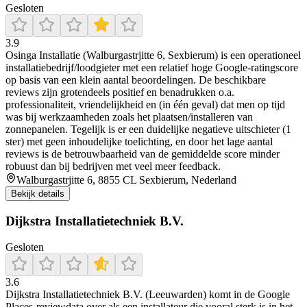
Gesloten
3.9
Osinga Installatie (Walburgastrjitte 6, Sexbierum) is een operationeel
installatiebedrijf/loodgieter met een relatief hoge Google-ratingscore
op basis van een klein aantal beoordelingen. De beschikbare
reviews zijn grotendeels positief en benadrukken o.a.
professionaliteit, vriendelijkheid en (in één geval) dat men op tijd
was bij werkzaamheden zoals het plaatsen/installeren van
zonnepanelen. Tegelijk is er een duidelijke negatieve uitschieter (1
ster) met geen inhoudelijke toelichting, en door het lage aantal
reviews is de betrouwbaarheid van de gemiddelde score minder
robuust dan bij bedrijven met veel meer feedback.
Walburgastrjitte 6, 8855 CL Sexbierum, Nederland
Bekijk details
Dijkstra Installatietechniek B.V.
Gesloten
3.6
Dijkstra Installatietechniek B.V. (Leeuwarden) komt in de Google
Places-reviewdata over als een installateur die vooral sterk is in het