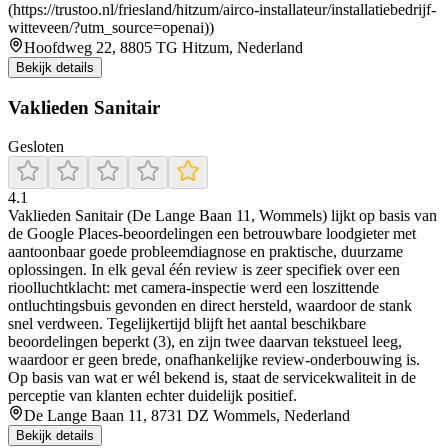
(https://trustoo.nl/friesland/hitzum/airco-installateur/installatiebedrijf-
witteveen/?utm_source=openai))
Hoofdweg 22, 8805 TG Hitzum, Nederland
Bekijk details
Vaklieden Sanitair
Gesloten
4.1
Vaklieden Sanitair (De Lange Baan 11, Wommels) lijkt op basis van
de Google Places-beoordelingen een betrouwbare loodgieter met
aantoonbaar goede probleemdiagnose en praktische, duurzame
oplossingen. In elk geval één review is zeer specifiek over een
rioolluchtklacht: met camera-inspectie werd een loszittende
ontluchtingsbuis gevonden en direct hersteld, waardoor de stank
snel verdween. Tegelijkertijd blijft het aantal beschikbare
beoordelingen beperkt (3), en zijn twee daarvan tekstueel leeg,
waardoor er geen brede, onafhankelijke review-onderbouwing is.
Op basis van wat er wél bekend is, staat de servicekwaliteit in de
perceptie van klanten echter duidelijk positief.
De Lange Baan 11, 8731 DZ Wommels, Nederland
Bekijk details