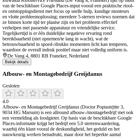
Buwalda Rioolservice Friesland (De Vang 4, Franeker) lijkt op basis
van de beschikbare Google Places-input vooral een praktische riool-
en ontstoppingsdienst met focus op snelle hulp, kundige monteurs
en vlotte probleemoplossing; meerdere 5-sterren reviews noemen dat
ze binnen korte tijd ter plaatse zijn en het probleem effectief
verhelpen met passende apparatuur en vriendelijke service.
Tegelijkertijd is er één duidelijke negatieve ervaring rond
bereikbaarheid (niet opnemen/te lang in wacht), wat de
betrouwbaarheid in spoed-/drukke momenten licht kan temperen,
waardoor de overall indruk positief maar niet volledig uniform is.
De Vang 4, 8801 RB Franeker, Nederland
Bekijk details
Afbouw- en Montagebedrijf Greijdanus
Gesloten
4.0
Afbouw- en Montagebedrijf Greijdanus (Doctor Poptastrjitte 3,
9034 HG Marsum) is een allround afbouw-/montagebedrijf met ook
een vermelding als loodgieter. Op basis van de beschikbare Google
Places-informatie krijgt het bedrijf een 5.0 sterrenwaardering,
waarbij één klant vooral de deskundigheid, het geduld en het
nauwkeurig werken benadrukt, maar door het beperkte aantal