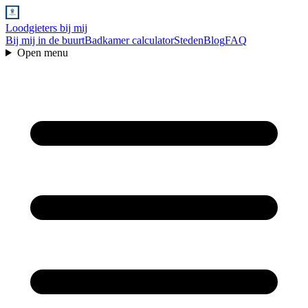
Loodgieters bij mij
Bij mij in de buurt
Badkamer calculator
Steden
Blog
FAQ
Open menu