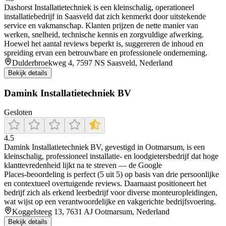
Dashorst Installatietechniek is een kleinschalig, operationeel
installatiebedrijf in Saasveld dat zich kenmerkt door uitstekende
service en vakmanschap. Klanten prijzen de nette manier van
werken, snelheid, technische kennis en zorgvuldige afwerking.
Hoewel het aantal reviews beperkt is, suggereren de inhoud en
spreiding ervan een betrouwbare en professionele onderneming.
Dulderbroekweg 4, 7597 NS Saasveld, Nederland
Bekijk details
Damink Installatietechniek BV
Gesloten
4.5
Damink Installatietechniek BV, gevestigd in Ootmarsum, is een
kleinschalig, professioneel installatie- en loodgietersbedrijf dat hoge
klanttevredenheid lijkt na te streven — de Google
Places‑beoordeling is perfect (5 uit 5) op basis van drie persoonlijke
en contextueel overtuigende reviews. Daarnaast positioneert het
bedrijf zich als erkend leerbedrijf voor diverse monteuropleidingen,
wat wijst op een verantwoordelijke en vakgerichte bedrijfsvoering.
Koggelsteeg 13, 7631 AJ Ootmarsum, Nederland
Bekijk details