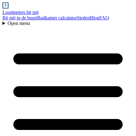
Loodgieters bij mij
Bij mij in de buurt
Badkamer calculator
Steden
Blog
FAQ
Open menu