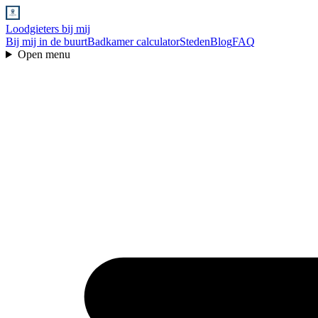
Loodgieters bij mij
Bij mij in de buurt
Badkamer calculator
Steden
Blog
FAQ
Open menu