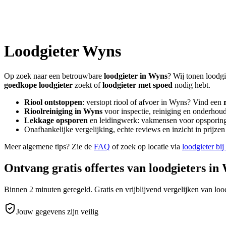
Loodgieter
Wyns
Op zoek naar een betrouwbare
loodgieter in
Wyns
? Wij tonen loodgi
goedkope loodgieter
zoekt of
loodgieter met spoed
nodig hebt.
Riool ontstoppen
: verstopt riool of afvoer in
Wyns
? Vind een
Rioolreiniging in
Wyns
voor inspectie, reiniging en onderhoud
Lekkage opsporen
en leidingwerk: vakmensen voor opsporing 
Onafhankelijke vergelijking, echte reviews en inzicht in prijz
Meer algemene tips? Zie de
FAQ
of zoek op locatie via
loodgieter bij
Ontvang gratis offertes van loodgieters in
Binnen 2 minuten geregeld. Gratis en vrijblijvend vergelijken van lood
Jouw gegevens zijn veilig