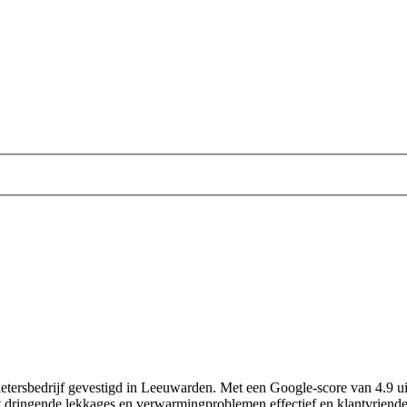
etersbedrijf gevestigd in Leeuwarden. Met een Google-score van 4.9 uit 
 dringende lekkages en verwarmingproblemen effectief en klantvriendeli