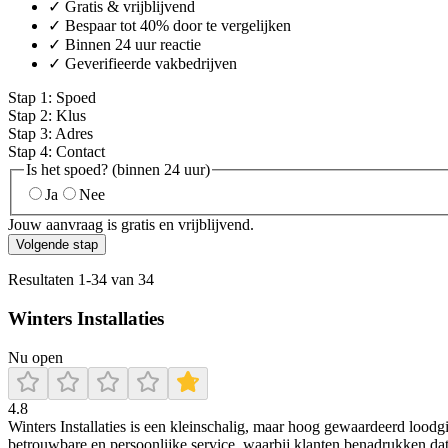
✓ Gratis & vrijblijvend
✓ Bespaar tot 40% door te vergelijken
✓ Binnen 24 uur reactie
✓ Geverifieerde vakbedrijven
Stap
1
:
Spoed
Stap
2
:
Klus
Stap
3
:
Adres
Stap
4
:
Contact
Is het spoed? (binnen 24 uur)
Ja
Nee
Jouw aanvraag is gratis en vrijblijvend.
Volgende stap
Resultaten
1
-
34
van
34
Winters Installaties
Nu open
4.8
Winters Installaties is een kleinschalig, maar hoog gewaardeerd loodgi
betrouwbare en persoonlijke service, waarbij klanten benadrukken dat