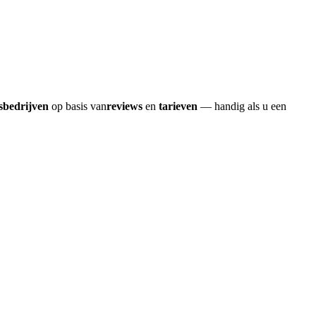
sbedrijven
op basis van
reviews
en
tarieven
— handig als u een