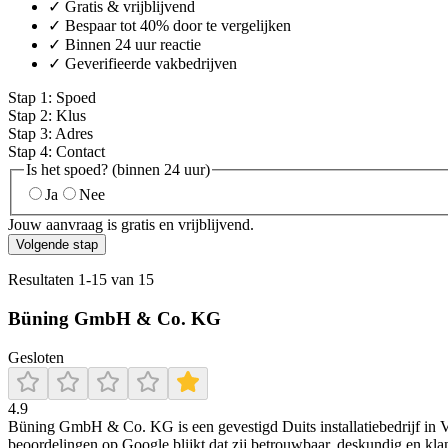
✓ Gratis & vrijblijvend
✓ Bespaar tot 40% door te vergelijken
✓ Binnen 24 uur reactie
✓ Geverifieerde vakbedrijven
Stap
1
:
Spoed
Stap
2
:
Klus
Stap
3
:
Adres
Stap
4
:
Contact
Is het spoed? (binnen 24 uur)
Ja
Nee
Jouw aanvraag is gratis en vrijblijvend.
Volgende stap
Resultaten
1
-
15
van
15
Büning GmbH & Co. KG
Gesloten
4.9
Büning GmbH & Co. KG is een gevestigd Duits installatiebedrijf in V
beoordelingen op Google blijkt dat zij betrouwbaar, deskundig en kla