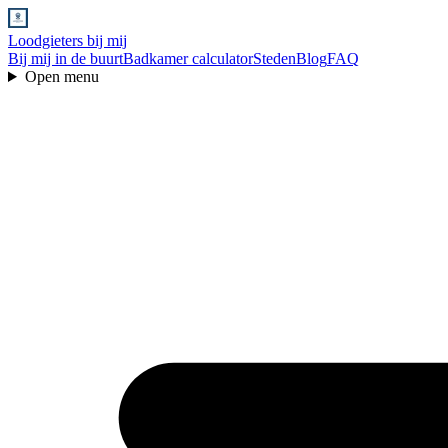
Loodgieters bij mij
Bij mij in de buurt
Badkamer calculator
Steden
Blog
FAQ
Open menu