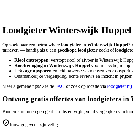
Loodgieter
Winterswijk Huppel
Op zoek naar een betrouwbare
loodgieter in
Winterswijk Huppel
? 
tarieven
— handig als u een
goedkope loodgieter
zoekt of
loodgiet
Riool ontstoppen
: verstopt riool of afvoer in
Winterswijk Hupp
Rioolreiniging in
Winterswijk Huppel
voor inspectie, reinigi
Lekkage opsporen
en leidingwerk: vakmensen voor opsporing 
Onafhankelijke vergelijking, echte reviews en inzicht in prijz
Meer algemene tips? Zie de
FAQ
of zoek op locatie via
loodgieter bij
Ontvang gratis offertes van loodgieters in
Binnen 2 minuten geregeld. Gratis en vrijblijvend vergelijken van lood
Jouw gegevens zijn veilig