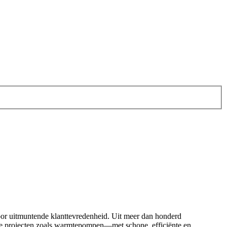
oor uitmuntende klanttevredenheid. Uit meer dan honderd
lexe projecten zoals warmtepompen—met schone, efficiënte en