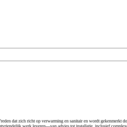
reden dat zich richt op verwarming en sanitair en wordt gekenmerkt d
ntvriendelijk werk leveren—van advies tot installatie, inclusief comp