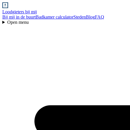
Loodgieters bij mij
Bij mij in de buurt
Badkamer calculator
Steden
Blog
FAQ
Open menu