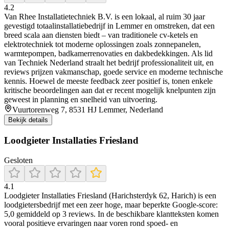
4.2
Van Rhee Installatietechniek B.V. is een lokaal, al ruim 30 jaar
gevestigd totaalinstallatiebedrijf in Lemmer en omstreken, dat een
breed scala aan diensten biedt – van traditionele cv-ketels en
elektrotechniek tot moderne oplossingen zoals zonnepanelen,
warmtepompen, badkamerrenovaties en dakbedekkingen. Als lid
van Techniek Nederland straalt het bedrijf professionaliteit uit, en
reviews prijzen vakmanschap, goede service en moderne technische
kennis. Hoewel de meeste feedback zeer positief is, tonen enkele
kritische beoordelingen aan dat er recent mogelijk knelpunten zijn
geweest in planning en snelheid van uitvoering.
Vuurtorenweg 7, 8531 HJ Lemmer, Nederland
Bekijk details
Loodgieter Installaties Friesland
Gesloten
4.1
Loodgieter Installaties Friesland (Harichsterdyk 62, Harich) is een
loodgietersbedrijf met een zeer hoge, maar beperkte Google-score:
5,0 gemiddeld op 3 reviews. In de beschikbare klantteksten komen
vooral positieve ervaringen naar voren rond spoed- en