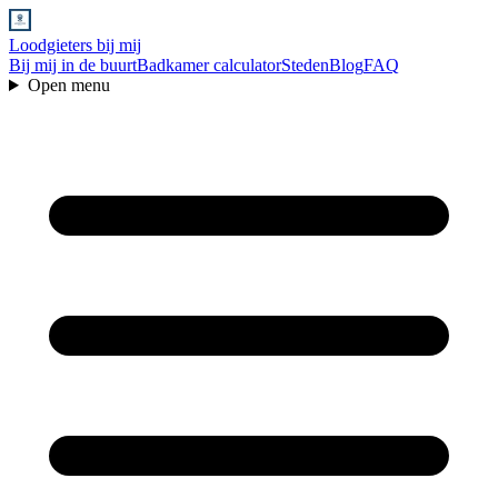
Loodgieters bij mij
Bij mij in de buurt
Badkamer calculator
Steden
Blog
FAQ
Open menu