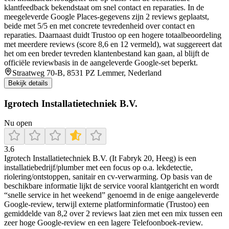
klantfeedback bekendstaat om snel contact en reparaties. In de
meegeleverde Google Places-gegevens zijn 2 reviews geplaatst,
beide met 5/5 en met concrete tevredenheid over contact en
reparaties. Daarnaast duidt Trustoo op een hogere totaalbeoordeling
met meerdere reviews (score 8,6 en 12 vermeld), wat suggereert dat
het om een breder tevreden klantenbestand kan gaan, al blijft de
officiële reviewbasis in de aangeleverde Google-set beperkt.
Straatweg 70-B, 8531 PZ Lemmer, Nederland
Bekijk details
Igrotech Installatietechniek B.V.
Nu open
3.6
Igrotech Installatietechniek B.V. (It Fabryk 20, Heeg) is een
installatiebedrijf/plumber met een focus op o.a. lekdetectie,
riolering/ontstoppen, sanitair en cv-verwarming. Op basis van de
beschikbare informatie lijkt de service vooral klantgericht en wordt
“snelle service in het weekend” genoemd in de enige aangeleverde
Google-review, terwijl externe platforminformatie (Trustoo) een
gemiddelde van 8,2 over 2 reviews laat zien met een mix tussen een
zeer hoge Google-review en een lagere Telefoonboek-review.