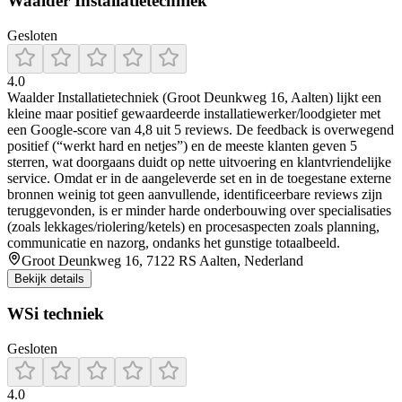
Waalder Installatietechniek
Gesloten
4.0
Waalder Installatietechniek (Groot Deunkweg 16, Aalten) lijkt een
kleine maar positief gewaardeerde installatiewerker/loodgieter met
een Google-score van 4,8 uit 5 reviews. De feedback is overwegend
positief (“werkt hard en netjes”) en de meeste klanten geven 5
sterren, wat doorgaans duidt op nette uitvoering en klantvriendelijke
service. Omdat er in de aangeleverde set en in de toegestane externe
bronnen weinig tot geen aanvullende, identificeerbare reviews zijn
teruggevonden, is er minder harde onderbouwing over specialisaties
(zoals lekkages/riolering/ketels) en procesaspecten zoals planning,
communicatie en nazorg, ondanks het gunstige totaalbeeld.
Groot Deunkweg 16, 7122 RS Aalten, Nederland
Bekijk details
WSi techniek
Gesloten
4.0