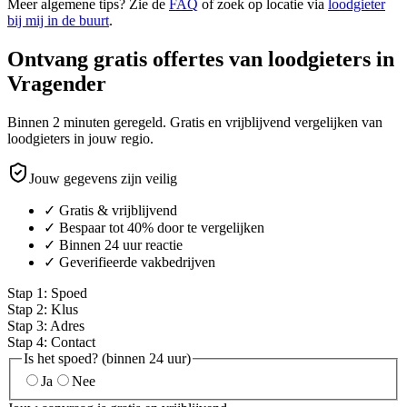
Meer algemene tips? Zie de
FAQ
of zoek op locatie via
loodgieter
bij mij in de buurt
.
Ontvang gratis offertes van loodgieters in
Vragender
Binnen 2 minuten geregeld. Gratis en vrijblijvend vergelijken van
loodgieters in jouw regio.
Jouw gegevens zijn veilig
✓ Gratis & vrijblijvend
✓ Bespaar tot 40% door te vergelijken
✓ Binnen 24 uur reactie
✓ Geverifieerde vakbedrijven
Stap
1
:
Spoed
Stap
2
:
Klus
Stap
3
:
Adres
Stap
4
:
Contact
Is het spoed? (binnen 24 uur)
Ja
Nee