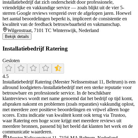
installatiebedrijf dat zich onderscheidt door professionele,
vriendelijke en vakkundige service — zoals blijkt uit de vier 5-
sterren Google reviews verspreid over de afgelopen jaren. Hoewel
het aantal beoordelingen beperkt is, impliceert de consistentie en
kwaliteit van de feedback betrouwbaarheid en vakmanschap.
Wilgenstraat, 7101 TC Winterswijk, Nederland
Bekijk details
Installatiebedrijf Ratering
Gesloten
4.5
Installatiebedrijf Ratering (Meester Nelissenstraat 11, Beltrum) is een
allround loodgieters-/installatiebedrijf met een sterke reputatie voor
betrouwbare en professionele service. In de beschikbare
klantreviews wordt met name genoemd dat het bedrijf op tijd komt,
afspraken nakomt en problemen (zoals reparaties) vakkundig oplost,
met meerdere zeer positieve beoordelingen en vrijwel alleen hoge
scores. Extra indicatie van kwaliteit komt ook terug via Trustoo,
waar Ratering een hoge score krijgt met meerdere reviews uit
meerdere bronnen, passend bij het beeld dat klanten het werk en de
communicatie waarderen.
Meester Nelissenstraat 11, 7156 MA Beltrum, Nederland