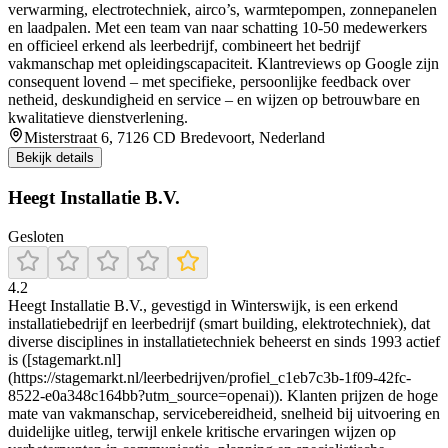
verwarming, electrotechniek, airco’s, warmtepompen, zonnepanelen
en laadpalen. Met een team van naar schatting 10‑50 medewerkers
en officieel erkend als leerbedrijf, combineert het bedrijf
vakmanschap met opleidingscapaciteit. Klantreviews op Google zijn
consequent lovend – met specifieke, persoonlijke feedback over
netheid, deskundigheid en service – en wijzen op betrouwbare en
kwalitatieve dienstverlening.
Misterstraat 6, 7126 CD Bredevoort, Nederland
Bekijk details
Heegt Installatie B.V.
Gesloten
4.2
Heegt Installatie B.V., gevestigd in Winterswijk, is een erkend
installatiebedrijf en leerbedrijf (smart building, elektrotechniek), dat
diverse disciplines in installatietechniek beheerst en sinds 1993 actief
is ([stagemarkt.nl]
(https://stagemarkt.nl/leerbedrijven/profiel_c1eb7c3b-1f09-42fc-
8522-e0a348c164bb?utm_source=openai)). Klanten prijzen de hoge
mate van vakmanschap, servicebereidheid, snelheid bij uitvoering en
duidelijke uitleg, terwijl enkele kritische ervaringen wijzen op