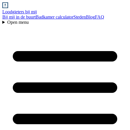
Loodgieters bij mij
Bij mij in de buurt
Badkamer calculator
Steden
Blog
FAQ
Open menu