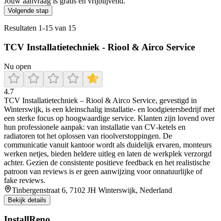
Jouw aanvraag is gratis en vrijblijvend.
Volgende stap
Resultaten
1
-
15
van
15
TCV Installatietechniek - Riool & Airco Service
Nu open
4.7
TCV Installatietechniek – Riool & Airco Service, gevestigd in
Winterswijk, is een kleinschalig installatie- en loodgietersbedrijf met
een sterke focus op hoogwaardige service. Klanten zijn lovend over
hun professionele aanpak: van installatie van CV‑ketels en
radiatoren tot het oplossen van rioolverstoppingen. De
communicatie vanuit kantoor wordt als duidelijk ervaren, monteurs
werken netjes, bieden heldere uitleg en laten de werkplek verzorgd
achter. Gezien de consistente positieve feedback en het realistische
patroon van reviews is er geen aanwijzing voor onnatuurlijke of
fake reviews.
Tinbergenstraat 6, 7102 JH Winterswijk, Nederland
Bekijk details
InstallReno