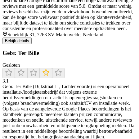
beschikbare Google Places-informatie een hoge klantwaardering: 2
reviews met een gemiddelde score van 5.0. Omdat er maar weinig
reviews beschikbaar zijn en de reviewinhoud bovendien ontbreekt,
kan de hoge score weliswaar positief duiden op klanttevredenheid,
maar blijft de dataset te klein om sterke conclusies te trekken over
consistentie en professionaliteit over meerdere opdrachten heen.
Scheiddijk 31, 7263 SV Marienvelde, Nederland
Bekijk details
Gebr. Ter Bille
Gesloten
3.1
Gebr. Ter Bille (Dijkstraat 11, Lichtenvoorde) is een operationeel
installatie-/loodgietersbedrijf dat volgens externe
bedrijfsvermeldingen o.a. actief is op energievraagstukken en
(volgens branchevermelding) ook sanitair/CV en installatie-werk.
Op basis van de aangeleverde Google Places beoordelingen is het
klantbeeld gemengd: meerdere klanten prijzen communicatie,
meedenken en snelle, uitstekende service, terwijl andere reviewers
juist onbetrouwbaarheid en uitblijvende terugkoppeling melden. Dat
resulteert in een middelhoge beoordeling waarbij betrouwbaarheid
en responstijd het belangrijkste aandachtspunt lijken.