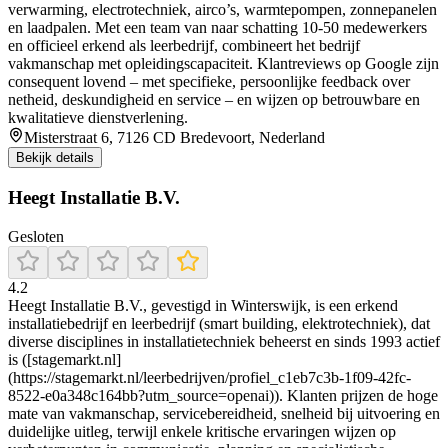
verwarming, electrotechniek, airco’s, warmtepompen, zonnepanelen
en laadpalen. Met een team van naar schatting 10‑50 medewerkers
en officieel erkend als leerbedrijf, combineert het bedrijf
vakmanschap met opleidingscapaciteit. Klantreviews op Google zijn
consequent lovend – met specifieke, persoonlijke feedback over
netheid, deskundigheid en service – en wijzen op betrouwbare en
kwalitatieve dienstverlening.
Misterstraat 6, 7126 CD Bredevoort, Nederland
Bekijk details
Heegt Installatie B.V.
Gesloten
4.2
Heegt Installatie B.V., gevestigd in Winterswijk, is een erkend
installatiebedrijf en leerbedrijf (smart building, elektrotechniek), dat
diverse disciplines in installatietechniek beheerst en sinds 1993 actief
is ([stagemarkt.nl]
(https://stagemarkt.nl/leerbedrijven/profiel_c1eb7c3b-1f09-42fc-
8522-e0a348c164bb?utm_source=openai)). Klanten prijzen de hoge
mate van vakmanschap, servicebereidheid, snelheid bij uitvoering en
duidelijke uitleg, terwijl enkele kritische ervaringen wijzen op