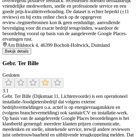
overwegend positieve feedback: recensenten noemen herhaaldelijk
vriendelijke medewerkers, snelle en professionele service en een
goede prijs-kwaliteitverhouding. De dataset is echter beperkt (±11
reviews) en bij extra online check op de opgegeven
review-/registerbronnen kon ik geen eenduidige, aanvullende
bevestiging voor dit exacte bedrijf terugvinden, waardoor de
beoordeling vooral op basis van de aangeleverde Google Places-
ervaringen rust.
Am Bildstock 4, 46399 Bocholt-Holtwick, Duitsland
Bekijk details
Gebr. Ter Bille
Gesloten
3.1
Gebr. Ter Bille (Dijkstraat 11, Lichtenvoorde) is een operationeel
installatie-/loodgietersbedrijf dat volgens externe
bedrijfsvermeldingen o.a. actief is op energievraagstukken en
(volgens branchevermelding) ook sanitair/CV en installatie-werk.
Op basis van de aangeleverde Google Places beoordelingen is het
klantbeeld gemengd: meerdere klanten prijzen communicatie,
meedenken en snelle, uitstekende service, terwijl andere reviewers
juist onbetrouwbaarheid en uitblijvende terugkoppeling melden. Dat