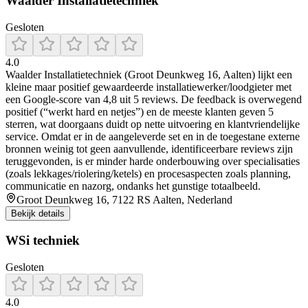
Waalder Installatietechniek
Gesloten
4.0
Waalder Installatietechniek (Groot Deunkweg 16, Aalten) lijkt een
kleine maar positief gewaardeerde installatiewerker/loodgieter met
een Google-score van 4,8 uit 5 reviews. De feedback is overwegend
positief (“werkt hard en netjes”) en de meeste klanten geven 5
sterren, wat doorgaans duidt op nette uitvoering en klantvriendelijke
service. Omdat er in de aangeleverde set en in de toegestane externe
bronnen weinig tot geen aanvullende, identificeerbare reviews zijn
teruggevonden, is er minder harde onderbouwing over specialisaties
(zoals lekkages/riolering/ketels) en procesaspecten zoals planning,
communicatie en nazorg, ondanks het gunstige totaalbeeld.
Groot Deunkweg 16, 7122 RS Aalten, Nederland
Bekijk details
WSi techniek
Gesloten
4.0