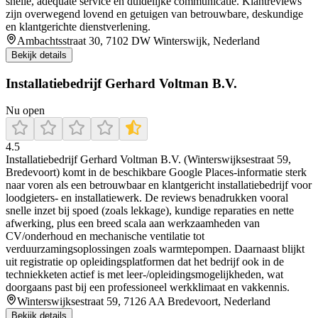
snelle, adequate service en duidelijke communicatie. Klantreviews
zijn overwegend lovend en getuigen van betrouwbare, deskundige
en klantgerichte dienstverlening.
Ambachtsstraat 30, 7102 DW Winterswijk, Nederland
Bekijk details
Installatiebedrijf Gerhard Voltman B.V.
Nu open
4.5
Installatiebedrijf Gerhard Voltman B.V. (Winterswijksestraat 59,
Bredevoort) komt in de beschikbare Google Places-informatie sterk
naar voren als een betrouwbaar en klantgericht installatiebedrijf voor
loodgieters- en installatiewerk. De reviews benadrukken vooral
snelle inzet bij spoed (zoals lekkage), kundige reparaties en nette
afwerking, plus een breed scala aan werkzaamheden van
CV/onderhoud en mechanische ventilatie tot
verduurzamingsoplossingen zoals warmtepompen. Daarnaast blijkt
uit registratie op opleidingsplatformen dat het bedrijf ook in de
techniekketen actief is met leer-/opleidingsmogelijkheden, wat
doorgaans past bij een professioneel werkklimaat en vakkennis.
Winterswijksestraat 59, 7126 AA Bredevoort, Nederland
Bekijk details