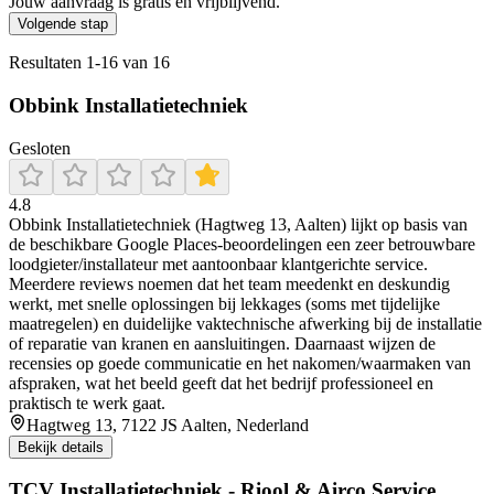
Jouw aanvraag is gratis en vrijblijvend.
Volgende stap
Resultaten
1
-
16
van
16
Obbink Installatietechniek
Gesloten
4.8
Obbink Installatietechniek (Hagtweg 13, Aalten) lijkt op basis van
de beschikbare Google Places-beoordelingen een zeer betrouwbare
loodgieter/installateur met aantoonbaar klantgerichte service.
Meerdere reviews noemen dat het team meedenkt en deskundig
werkt, met snelle oplossingen bij lekkages (soms met tijdelijke
maatregelen) en duidelijke vaktechnische afwerking bij de installatie
of reparatie van kranen en aansluitingen. Daarnaast wijzen de
recensies op goede communicatie en het nakomen/waarmaken van
afspraken, wat het beeld geeft dat het bedrijf professioneel en
praktisch te werk gaat.
Hagtweg 13, 7122 JS Aalten, Nederland
Bekijk details
TCV Installatietechniek - Riool & Airco Service