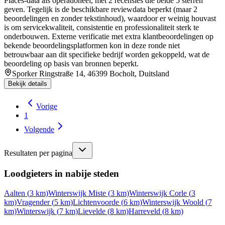
Places-data als operationeel, met 2 recensies die beide 5 sterren
geven. Tegelijk is de beschikbare reviewdata beperkt (maar 2
beoordelingen en zonder tekstinhoud), waardoor er weinig houvast
is om servicekwaliteit, consistentie en professionaliteit sterk te
onderbouwen. Externe verificatie met extra klantbeoordelingen op
bekende beoordelingsplatformen kon in deze ronde niet
betrouwbaar aan dit specifieke bedrijf worden gekoppeld, wat de
beoordeling op basis van bronnen beperkt.
Sporker Ringstraße 14, 46399 Bocholt, Duitsland
Bekijk details
Vorige
1
Volgende
Resultaten per pagina
Loodgieters in nabije steden
Aalten
(
3
km)
Winterswijk Miste
(
3
km)
Winterswijk Corle
(
3
km)
Vragender
(
5
km)
Lichtenvoorde
(
6
km)
Winterswijk Woold
(
7
km)
Winterswijk
(
7
km)
Lievelde
(
8
km)
Harreveld
(
8
km)