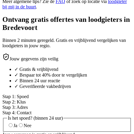
Meer algemene tips? Zie de
FAQ
of zoek op locatie via
loodgieter
bij mij in de buurt
.
Ontvang gratis offertes van loodgieters in
Bredevoort
Binnen 2 minuten geregeld. Gratis en vrijblijvend vergelijken van
loodgieters in jouw regio.
Jouw gegevens zijn veilig
✓ Gratis & vrijblijvend
✓ Bespaar tot 40% door te vergelijken
✓ Binnen 24 uur reactie
✓ Geverifieerde vakbedrijven
Stap
1
:
Spoed
Stap
2
:
Klus
Stap
3
:
Adres
Stap
4
:
Contact
Is het spoed? (binnen 24 uur)
Ja
Nee