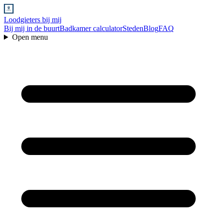
Loodgieters bij mij
Bij mij in de buurt
Badkamer calculator
Steden
Blog
FAQ
Open menu