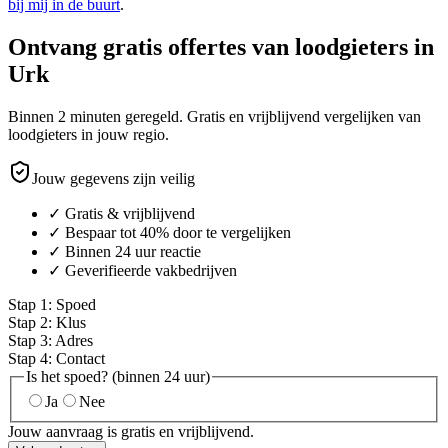
bij mij in de buurt
.
Ontvang gratis offertes van loodgieters in
Urk
Binnen 2 minuten geregeld. Gratis en vrijblijvend vergelijken van
loodgieters in jouw regio.
Jouw gegevens zijn veilig
✓ Gratis & vrijblijvend
✓ Bespaar tot 40% door te vergelijken
✓ Binnen 24 uur reactie
✓ Geverifieerde vakbedrijven
Stap
1
:
Spoed
Stap
2
:
Klus
Stap
3
:
Adres
Stap
4
:
Contact
Is het spoed? (binnen 24 uur)
Ja
Nee
Jouw aanvraag is gratis en vrijblijvend.