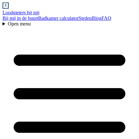
Loodgieters bij mij
Bij mij in de buurt
Badkamer calculator
Steden
Blog
FAQ
Open menu