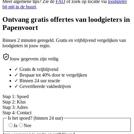
Meer algemene tips? Zie de
FAQ
of zoek op locatie via
loodgieter
bij mij in de buurt
.
Ontvang gratis offertes van loodgieters in
Papenvoort
Binnen 2 minuten geregeld. Gratis en vrijblijvend vergelijken van
loodgieters in jouw regio.
Jouw gegevens zijn veilig
✓ Gratis & vrijblijvend
✓ Bespaar tot 40% door te vergelijken
✓ Binnen 24 uur reactie
✓ Geverifieerde vakbedrijven
Stap
1
:
Spoed
Stap
2
:
Klus
Stap
3
:
Adres
Stap
4
:
Contact
Is het spoed? (binnen 24 uur)
Ja
Nee