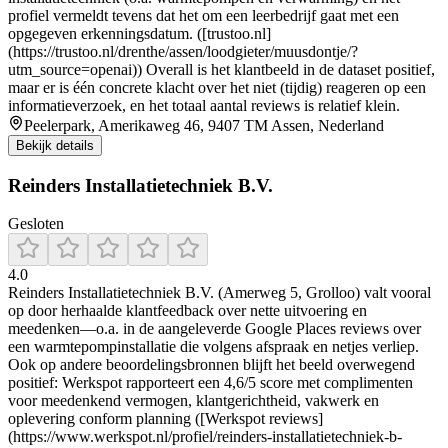
profiel vermeldt tevens dat het om een leerbedrijf gaat met een
opgegeven erkenningsdatum. ([trustoo.nl]
(https://trustoo.nl/drenthe/assen/loodgieter/muusdontje/?
utm_source=openai)) Overall is het klantbeeld in de dataset positief,
maar er is één concrete klacht over het niet (tijdig) reageren op een
informatieverzoek, en het totaal aantal reviews is relatief klein.
Peelerpark, Amerikaweg 46, 9407 TM Assen, Nederland
Bekijk details
Reinders Installatietechniek B.V.
Gesloten
4.0
Reinders Installatietechniek B.V. (Amerweg 5, Grolloo) valt vooral
op door herhaalde klantfeedback over nette uitvoering en
meedenken—o.a. in de aangeleverde Google Places reviews over
een warmtepompinstallatie die volgens afspraak en netjes verliep.
Ook op andere beoordelingsbronnen blijft het beeld overwegend
positief: Werkspot rapporteert een 4,6/5 score met complimenten
voor meedenkend vermogen, klantgerichtheid, vakwerk en
oplevering conform planning ([Werkspot reviews]
(https://www.werkspot.nl/profiel/reinders-installatietechniek-b-