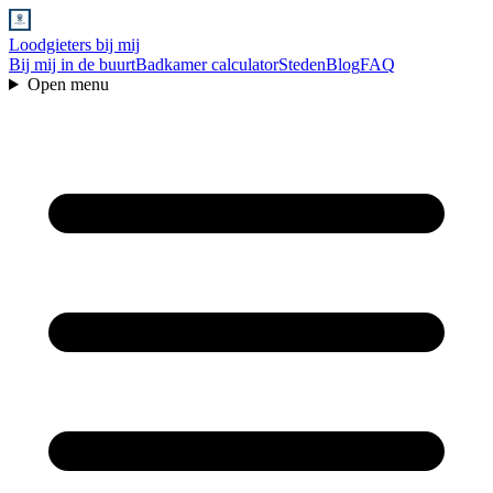
Loodgieters bij mij
Bij mij in de buurt
Badkamer calculator
Steden
Blog
FAQ
Open menu