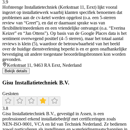
3.9
Hofsteenge Installatietechniek (Kerkstraat 11, Eext) lijkt vooral
ingezet op installatiewerk waarbij klanten specifiek benoemen dat
problemen aan de cv-ketel werden opgelost (o.a. een 5-sterren
review van “Greet”), en dat er daarnaast sprake was van
flexibiliteit/meedenken en een vriendelijke ontvangst (o.a. “Everina
Keizer” en “Jan Ottens”). Op basis van de Google Places data is het
sentiment overwegend positief (4–5 sterren), maar het totaal aantal
reviews is klein (5), waardoor de betrouwbaarheid van het beeld
over de huidige dienstverlening beperkt is en er geen onafhankelijke
bevestiging uit andere toegestane beoordelingsbronnen kon worden
gevonden.
Kerkstraat 11, 9463 RA Eext, Nederland
Bekijk details
Gisu Installatietechniek B.V.
Gesloten
3.8
Gisu Installatietechniek B.V., gevestigd in Assen, is een
professioneel erkend installatiebedrijf met certificeringen zoals
NEN‑ISO‑9001, VCA en lid van Techniek Nederland. Ze bedienen
zowel particulieren als instellingen en waterleidingmaatschappijen in