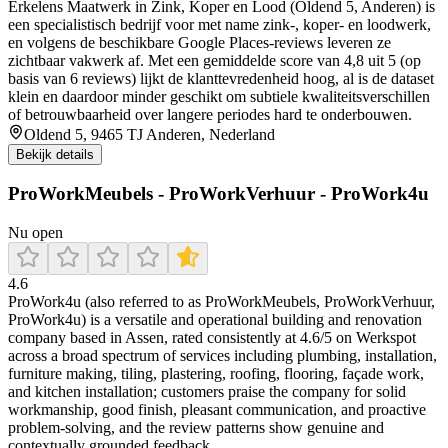
Erkelens Maatwerk in Zink, Koper en Lood (Oldend 5, Anderen) is
een specialistisch bedrijf voor met name zink-, koper- en loodwerk,
en volgens de beschikbare Google Places-reviews leveren ze
zichtbaar vakwerk af. Met een gemiddelde score van 4,8 uit 5 (op
basis van 6 reviews) lijkt de klanttevredenheid hoog, al is de dataset
klein en daardoor minder geschikt om subtiele kwaliteitsverschillen
of betrouwbaarheid over langere periodes hard te onderbouwen.
Oldend 5, 9465 TJ Anderen, Nederland
Bekijk details
ProWorkMeubels - ProWorkVerhuur - ProWork4u
Nu open
4.6
ProWork4u (also referred to as ProWorkMeubels, ProWorkVerhuur,
ProWork4u) is a versatile and operational building and renovation
company based in Assen, rated consistently at 4.6/5 on Werkspot
across a broad spectrum of services including plumbing, installation,
furniture making, tiling, plastering, roofing, flooring, façade work,
and kitchen installation; customers praise the company for solid
workmanship, good finish, pleasant communication, and proactive
problem-solving, and the review patterns show genuine and
contextually grounded feedback.