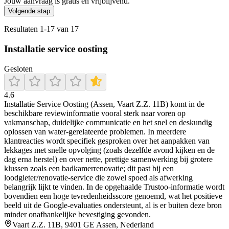
Jouw aanvraag is gratis en vrijblijvend.
Volgende stap
Resultaten
1
-
17
van
17
Installatie service oosting
Gesloten
4.6
Installatie Service Oosting (Assen, Vaart Z.Z. 11B) komt in de
beschikbare reviewinformatie vooral sterk naar voren op
vakmanschap, duidelijke communicatie en het snel en deskundig
oplossen van water-gerelateerde problemen. In meerdere
klantreacties wordt specifiek gesproken over het aanpakken van
lekkages met snelle opvolging (zoals dezelfde avond kijken en de
dag erna herstel) en over nette, prettige samenwerking bij grotere
klussen zoals een badkamerrenovatie; dit past bij een
loodgieter/renovatie-service die zowel spoed als afwerking
belangrijk lijkt te vinden. In de opgehaalde Trustoo-informatie wordt
bovendien een hoge tevredenheidsscore genoemd, wat het positieve
beeld uit de Google-evaluaties ondersteunt, al is er buiten deze bron
minder onafhankelijke bevestiging gevonden.
Vaart Z.Z. 11B, 9401 GE Assen, Nederland