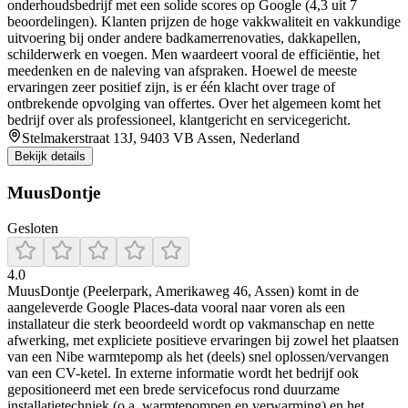
onderhoudsbedrijf met een solide scores op Google (4,3 uit 7
beoordelingen). Klanten prijzen de hoge vakkwaliteit en vakkundige
uitvoering bij onder andere badkamerrenovaties, dakkapellen,
schilderwerk en voegen. Men waardeert vooral de efficiëntie, het
meedenken en de naleving van afspraken. Hoewel de meeste
ervaringen zeer positief zijn, is er één klacht over trage of
ontbrekende opvolging van offertes. Over het algemeen komt het
bedrijf over als professioneel, klantgericht en servicegericht.
Stelmakerstraat 13J, 9403 VB Assen, Nederland
Bekijk details
MuusDontje
Gesloten
4.0
MuusDontje (Peelerpark, Amerikaweg 46, Assen) komt in de
aangeleverde Google Places-data vooral naar voren als een
installateur die sterk beoordeeld wordt op vakmanschap en nette
afwerking, met expliciete positieve ervaringen bij zowel het plaatsen
van een Nibe warmtepomp als het (deels) snel oplossen/vervangen
van een CV-ketel. In externe informatie wordt het bedrijf ook
gepositioneerd met een brede servicefocus rond duurzame
installatietechniek (o.a. warmtepompen en verwarming) en het