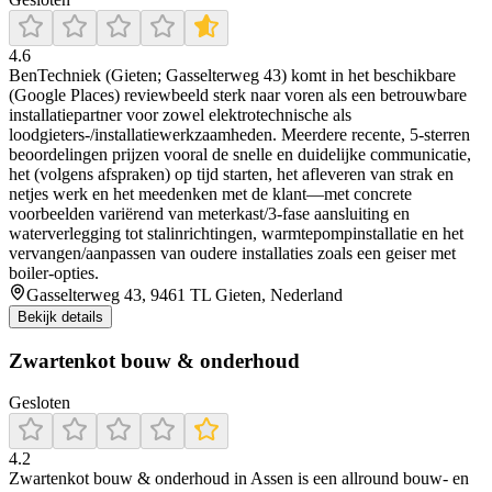
4.6
BenTechniek (Gieten; Gasselterweg 43) komt in het beschikbare
(Google Places) reviewbeeld sterk naar voren als een betrouwbare
installatiepartner voor zowel elektrotechnische als
loodgieters-/installatiewerkzaamheden. Meerdere recente, 5-sterren
beoordelingen prijzen vooral de snelle en duidelijke communicatie,
het (volgens afspraken) op tijd starten, het afleveren van strak en
netjes werk en het meedenken met de klant—met concrete
voorbeelden variërend van meterkast/3-fase aansluiting en
waterverlegging tot stalinrichtingen, warmtepompinstallatie en het
vervangen/aanpassen van oudere installaties zoals een geiser met
boiler-opties.
Gasselterweg 43, 9461 TL Gieten, Nederland
Bekijk details
Zwartenkot bouw & onderhoud
Gesloten
4.2
Zwartenkot bouw & onderhoud in Assen is een allround bouw- en