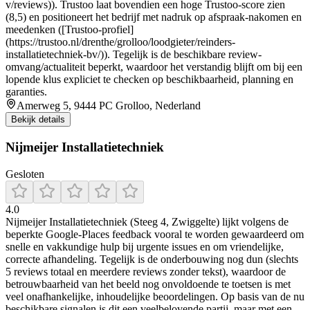
v/reviews)). Trustoo laat bovendien een hoge Trustoo-score zien
(8,5) en positioneert het bedrijf met nadruk op afspraak-nakomen en
meedenken ([Trustoo-profiel]
(https://trustoo.nl/drenthe/grolloo/loodgieter/reinders-
installatietechniek-bv/)). Tegelijk is de beschikbare review-
omvang/actualiteit beperkt, waardoor het verstandig blijft om bij een
lopende klus expliciet te checken op beschikbaarheid, planning en
garanties.
Amerweg 5, 9444 PC Grolloo, Nederland
Bekijk details
Nijmeijer Installatietechniek
Gesloten
4.0
Nijmeijer Installatietechniek (Steeg 4, Zwiggelte) lijkt volgens de
beperkte Google-Places feedback vooral te worden gewaardeerd om
snelle en vakkundige hulp bij urgente issues en om vriendelijke,
correcte afhandeling. Tegelijk is de onderbouwing nog dun (slechts
5 reviews totaal en meerdere reviews zonder tekst), waardoor de
betrouwbaarheid van het beeld nog onvoldoende te toetsen is met
veel onafhankelijke, inhoudelijke beoordelingen. Op basis van de nu
beschikbare signalen is dit een veelbelovende partij, maar met een