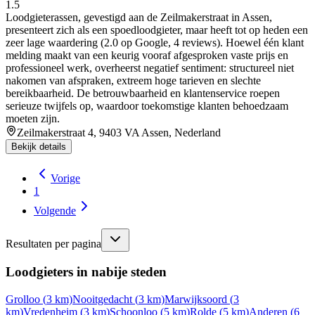
1.5
Loodgieterassen, gevestigd aan de Zeilmakerstraat in Assen,
presenteert zich als een spoedloodgieter, maar heeft tot op heden een
zeer lage waardering (2.0 op Google, 4 reviews). Hoewel één klant
melding maakt van een keurig vooraf afgesproken vaste prijs en
professioneel werk, overheerst negatief sentiment: structureel niet
nakomen van afspraken, extreem hoge tarieven en slechte
bereikbaarheid. De betrouwbaarheid en klantenservice roepen
serieuze twijfels op, waardoor toekomstige klanten behoedzaam
moeten zijn.
Zeilmakerstraat 4, 9403 VA Assen, Nederland
Bekijk details
Vorige
1
Volgende
Resultaten per pagina
Loodgieters in nabije steden
Grolloo
(
3
km)
Nooitgedacht
(
3
km)
Marwijksoord
(
3
km)
Vredenheim
(
3
km)
Schoonloo
(
5
km)
Rolde
(
5
km)
Anderen
(
6