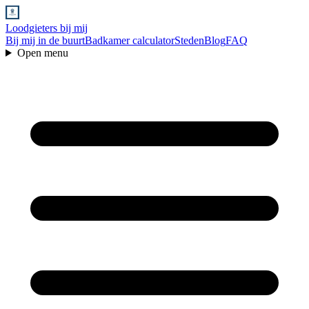
Loodgieters bij mij
Bij mij in de buurt
Badkamer calculator
Steden
Blog
FAQ
Open menu