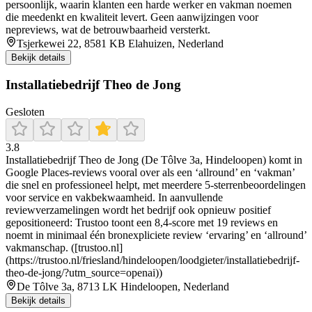
persoonlijk, waarin klanten een harde werker en vakman noemen
die meedenkt en kwaliteit levert. Geen aanwijzingen voor
nepreviews, wat de betrouwbaarheid versterkt.
Tsjerkewei 22, 8581 KB Elahuizen, Nederland
Bekijk details
Installatiebedrijf Theo de Jong
Gesloten
3.8
Installatiebedrijf Theo de Jong (De Tôlve 3a, Hindeloopen) komt in
Google Places-reviews vooral over als een ‘allround’ en ‘vakman’
die snel en professioneel helpt, met meerdere 5-sterrenbeoordelingen
voor service en vakbekwaamheid. In aanvullende
reviewverzamelingen wordt het bedrijf ook opnieuw positief
gepositioneerd: Trustoo toont een 8,4-score met 19 reviews en
noemt in minimaal één bronexpliciete review ‘ervaring’ en ‘allround’
vakmanschap. ([trustoo.nl]
(https://trustoo.nl/friesland/hindeloopen/loodgieter/installatiebedrijf-
theo-de-jong/?utm_source=openai))
De Tôlve 3a, 8713 LK Hindeloopen, Nederland
Bekijk details