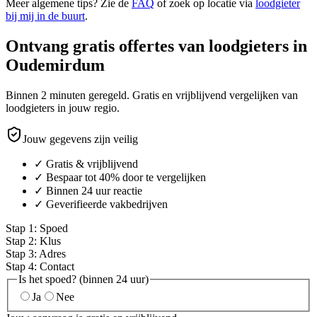
Meer algemene tips? Zie de
FAQ
of zoek op locatie via
loodgieter
bij mij in de buurt
.
Ontvang gratis offertes van loodgieters in
Oudemirdum
Binnen 2 minuten geregeld. Gratis en vrijblijvend vergelijken van
loodgieters in jouw regio.
Jouw gegevens zijn veilig
✓ Gratis & vrijblijvend
✓ Bespaar tot 40% door te vergelijken
✓ Binnen 24 uur reactie
✓ Geverifieerde vakbedrijven
Stap
1
:
Spoed
Stap
2
:
Klus
Stap
3
:
Adres
Stap
4
:
Contact
Is het spoed? (binnen 24 uur)
Ja
Nee