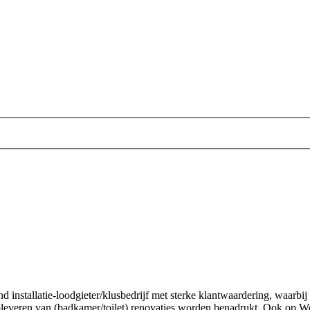
installatie-loodgieter/klusbedrijf met sterke klantwaardering, waarbij
everen van (badkamer/toilet) renovaties worden benadrukt. Ook op Wer