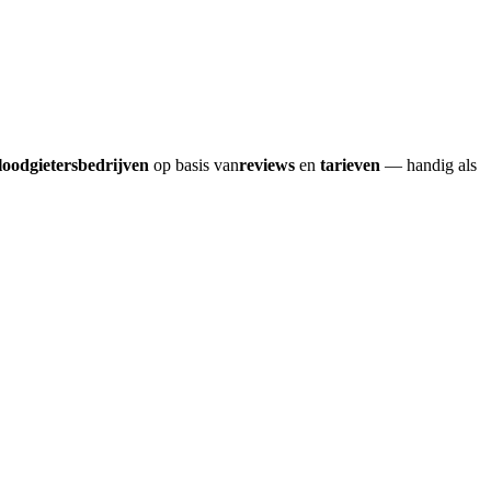
loodgietersbedrijven
op basis van
reviews
en
tarieven
— handig als