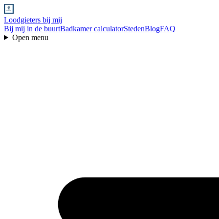
Loodgieters bij mij
Bij mij in de buurt
Badkamer calculator
Steden
Blog
FAQ
Open menu