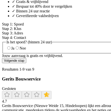
✓ Gratis & vrijblijvend
✓ Bespaar tot 40% door te vergelijken
✓ Binnen 24 uur reactie
✓ Geverifieerde vakbedrijven
Stap
1
:
Spoed
Stap
2
:
Klus
Stap
3
:
Adres
Stap
4
:
Contact
Is het spoed? (binnen 24 uur)
Ja
Nee
Jouw aanvraag is gratis en vrijblijvend.
Volgende stap
Resultaten
1
-
9
van
9
Gerits Bouwservice
Gesloten
4.7
Gerits Bouwservice (Nieuwe Weide 15, Hindeloopen) lijkt een allround 
communicatie, meedenken tijdens de werkzaamheden en het netjes opl