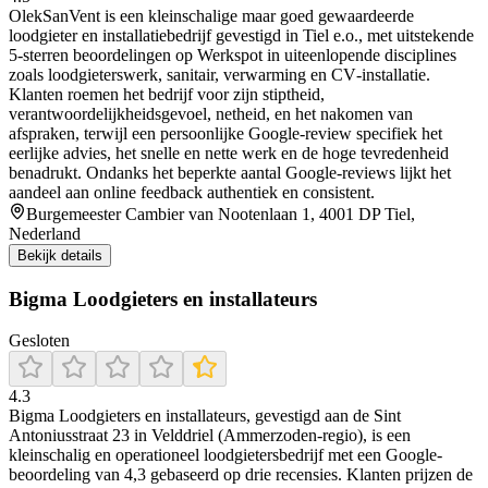
OlekSanVent is een kleinschalige maar goed gewaardeerde
loodgieter en installatiebedrijf gevestigd in Tiel e.o., met uitstekende
5‑sterren beoordelingen op Werkspot in uiteenlopende disciplines
zoals loodgieterswerk, sanitair, verwarming en CV‑installatie.
Klanten roemen het bedrijf voor zijn stiptheid,
verantwoordelijkheidsgevoel, netheid, en het nakomen van
afspraken, terwijl een persoonlijke Google‑review specifiek het
eerlijke advies, het snelle en nette werk en de hoge tevredenheid
benadrukt. Ondanks het beperkte aantal Google‑reviews lijkt het
aandeel aan online feedback authentiek en consistent.
Burgemeester Cambier van Nootenlaan 1, 4001 DP Tiel,
Nederland
Bekijk details
Bigma Loodgieters en installateurs
Gesloten
4.3
Bigma Loodgieters en installateurs, gevestigd aan de Sint
Antoniusstraat 23 in Velddriel (Ammerzoden-regio), is een
kleinschalig en operationeel loodgietersbedrijf met een Google-
beoordeling van 4,3 gebaseerd op drie recensies. Klanten prijzen de