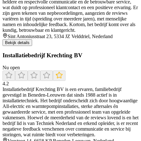
heldere en respectvolle communicatie en de betrouwbare service,
wat duidt op professioneel klantcontact en een positieve ervaring. Er
zijn geen tekenen van nepbeoordelingen, aangezien de reviews
variëren in tijd (spreiding over meerdere jaren), met menselijke
namen en inhoudelijke feedback. Kortom, het bedrijf komt over als
kundig, betrouwbaar en klantgericht.
Sint Antoniusstraat 23, 5334 JZ Velddriel, Nederland
Bekijk details
Installatiebedrijf Krechting BV
Nu open
4.2
Installatiebedrijf Krechting BV is een ervaren, familiebedrijf
gevestigd in Beneden‑Leeuwen dat sinds 1988 actief is in
installatietechniek. Het bedrijf onderscheidt zich door hoogwaardige
All‑electric en warmtepompinstallaties, sterke aftersales én
gewaardeerde service, met een professioneel team van opgeleide
vakmensen. Hoewel de meerderheid van de reviews lovend is en het
bedrijf lid is van Techniek Nederland en erkend opleider, is er recent
negatieve feedback verschenen over communicatie en service bij
storingen, wat ruimte biedt voor verbeteringen.
Veesteeg 14, 6658 KP Beneden-Leeuwen, Nederland