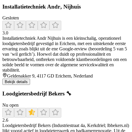
Installatietechniek Andr‚ Nijhuis
Gesloten
3.0
Installatietechniek Andr Nijhuis is een kleinschalig, operationeel
loodgietersbedrijf gevestigd in Erichem, met een uitstekende eerste
ervaring zoals blijkt uit de ene Google-review (beoordeling 5 van 5
van ‘wil gerlich’). Hoewel dat duidt op professionaliteit en
betrouwbaarheid, ontbreken voldoende klantbeoordelingen om een
solide beeld te vormen over de algemene servicekwaliteit en
stabiliteit.
Geldenakker 9, 4117 GD Erichem, Nederland
Bekijk details
Loodgietersbedrijf Bekers 🔧
Nu open
2.6
Loodgietersbedrijf Bekers (Industriestraat 4a, Kerkdriel; lbbekers.nl)
lijkt vooral actief in loodgieterswerk en badkamerrenovatie. Uit de