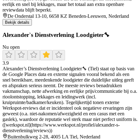
eerlijk en snel bij lekkages, maar het totaal aan extra openbare
reviewdata blijft beperkt.
De Onderstal 13-10, 6658 KZ Beneden-Leeuwen, Nederland
Bekijk details
Alexander`s Dienstverlening Loodgieter🔧
Nu open
3.9
Alexander’s Dienstverlening Loodgieter🔧 (Tiel) staat op basis van
de Google Places data en externe signalen vooral bekend als een
snel bereikbare, meedenkende loodgieter die duidelijke uitleg geeft
en afspraken serieus neemt. De meeste reviews benadrukken
vakmanschap, nette afwerking en eerlijke prijs/communicatie bij o.a.
rioolontstopping, lekkages en leidingwerk (incl.
kruipruimte/badkamer/keuken). Tegelijkertijd tonen externe
Werkspot-reviews dat er incidenteel ook negatieve ervaringen zijn
geweest (o.a. niet-nakomen/afwezigheid en een casus met een
gaslek), waardoor de reputatie wel sterk maar niet perfect uniform is.
([werkspot.nl](https://www.werkspot.nl/profiel/alexander-s-
dienstverlening/reviews))
Buitenbulkweg 2-28, 4005 LA Tiel, Nederland