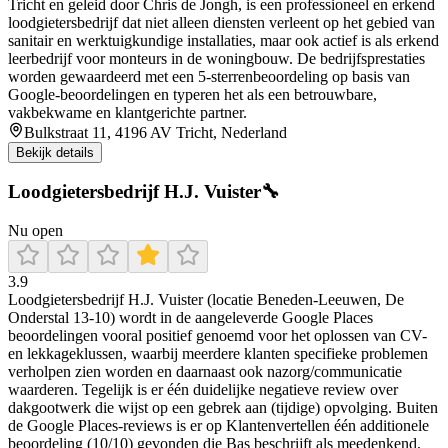
Tricht en geleid door Chris de Jongh, is een professioneel en erkend
loodgietersbedrijf dat niet alleen diensten verleent op het gebied van
sanitair en werktuigkundige installaties, maar ook actief is als erkend
leerbedrijf voor monteurs in de woningbouw. De bedrijfsprestaties
worden gewaardeerd met een 5-sterrenbeoordeling op basis van
Google-beoordelingen en typeren het als een betrouwbare,
vakbekwame en klantgerichte partner.
Bulkstraat 11, 4196 AV Tricht, Nederland
Bekijk details
Loodgietersbedrijf H.J. Vuister🔧
Nu open
3.9
Loodgietersbedrijf H.J. Vuister (locatie Beneden-Leeuwen, De
Onderstal 13-10) wordt in de aangeleverde Google Places
beoordelingen vooral positief genoemd voor het oplossen van CV-
en lekkageklussen, waarbij meerdere klanten specifieke problemen
verholpen zien worden en daarnaast ook nazorg/communicatie
waarderen. Tegelijk is er één duidelijke negatieve review over
dakgootwerk die wijst op een gebrek aan (tijdige) opvolging. Buiten
de Google Places-reviews is er op Klantenvertellen één additionele
beoordeling (10/10) gevonden die Bas beschrijft als meedenkend,