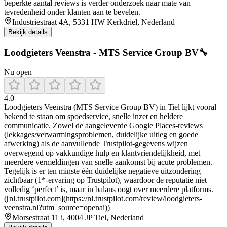
beperkte aantal reviews is verder onderzoek naar mate van
tevredenheid onder klanten aan te bevelen.
Industriestraat 4A, 5331 HW Kerkdriel, Nederland
Bekijk details
Loodgieters Veenstra - MTS Service Group BV🔧
Nu open
4.0
Loodgieters Veenstra (MTS Service Group BV) in Tiel lijkt vooral
bekend te staan om spoedservice, snelle inzet en heldere
communicatie. Zowel de aangeleverde Google Places-reviews
(lekkages/verwarmingsproblemen, duidelijke uitleg en goede
afwerking) als de aanvullende Trustpilot-gegevens wijzen
overwegend op vakkundige hulp en klantvriendelijkheid, met
meerdere vermeldingen van snelle aankomst bij acute problemen.
Tegelijk is er ten minste één duidelijke negatieve uitzondering
zichtbaar (1*-ervaring op Trustpilot), waardoor de reputatie niet
volledig ‘perfect’ is, maar in balans oogt over meerdere platforms.
([nl.trustpilot.com](https://nl.trustpilot.com/review/loodgieters-
veenstra.nl?utm_source=openai))
Morsestraat 11 i, 4004 JP Tiel, Nederland