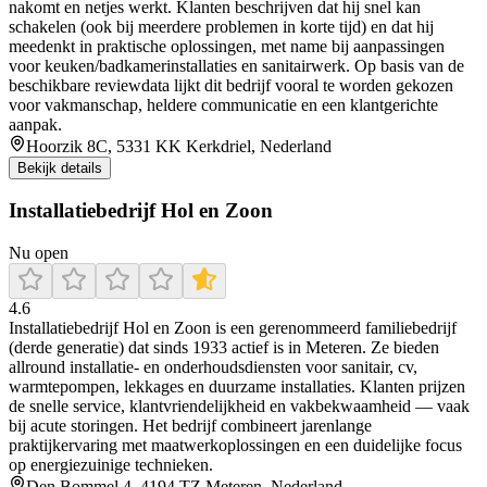
nakomt en netjes werkt. Klanten beschrijven dat hij snel kan
schakelen (ook bij meerdere problemen in korte tijd) en dat hij
meedenkt in praktische oplossingen, met name bij aanpassingen
voor keuken/badkamerinstallaties en sanitairwerk. Op basis van de
beschikbare reviewdata lijkt dit bedrijf vooral te worden gekozen
voor vakmanschap, heldere communicatie en een klantgerichte
aanpak.
Hoorzik 8C, 5331 KK Kerkdriel, Nederland
Bekijk details
Installatiebedrijf Hol en Zoon
Nu open
4.6
Installatiebedrijf Hol en Zoon is een gerenommeerd familiebedrijf
(derde generatie) dat sinds 1933 actief is in Meteren. Ze bieden
allround installatie- en onderhoudsdiensten voor sanitair, cv,
warmtepompen, lekkages en duurzame installaties. Klanten prijzen
de snelle service, klantvriendelijkheid en vakbekwaamheid — vaak
bij acute storingen. Het bedrijf combineert jarenlange
praktijkervaring met maatwerkoplossingen en een duidelijke focus
op energiezuinige technieken.
Den Bommel 4, 4194 TZ Meteren, Nederland