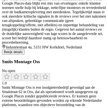
Google Places-data blijkt een mix van ervaringen: enkele klanten
noemen snelle hulp bij lekkage, nette/fijne monteurs en tevredenheid
over de badkameroplevering met meedenken. Tegelijkertijd staan er
ook meerdere kritische signalen in de reviews over het niet nakomen
van afspraken, gebrekkige communicatie (geen
terugkoppeling/offerte, niet afbellen) en onprettige behandeling van
(mogelijk) klanten buiten de regio. Gegeven het aantal reviews en
de duidelijke aanwezigheid van lage scores in de aangeleverde set,
scoort het bedrijf daardoor matig op betrouwbaarheid en
procesbeheersing.
Industriestraat 4a, 5331 HW Kerkdriel, Nederland
Bekijk details
Smits Montage Oss
Nu open
1.0
Smits Montage Oss is een loodgietersbedrijf gevestigd aan de
Smalstraat 62 in Oss, dat als operationeel wordt aangegeven op
Google Places zonder gepubliceerde reviews. Er kunnen geen
externe beoordelingen gevonden worden op erkende Nederlandse
platforms, waardoor een objectieve beoordeling van de