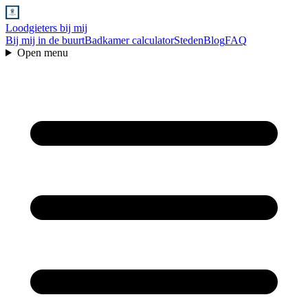
Loodgieters bij mij
Bij mij in de buurt
Badkamer calculator
Steden
Blog
FAQ
Open menu