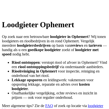
Loodgieter
Ophemert
Op zoek naar een betrouwbare
loodgieter in
Ophemert
? Wij tonen
loodgieters en rioolbedrijven in en rond
Ophemert
. Vergelijk
meerdere
loodgietersbedrijven
op basis van
reviews
en
tarieven
—
handig als u een
goedkope loodgieter
zoekt of
loodgieter met
spoed
nodig hebt.
Riool ontstoppen
: verstopt riool of afvoer in
Ophemert
? Vind
een
riool ontstoppingsbedrijf
via onderstaande aanbieders.
Rioolreiniging in
Ophemert
voor inspectie, reiniging en
onderhoud van het riool.
Lekkage opsporen
en leidingwerk: vakmensen voor
opsporing lekkage, reparatie en advies over
kosten
loodgieter
.
Onafhankelijke vergelijking, echte reviews en inzicht in
prijzen — ook voor regulier onderhoud.
Meer algemene tips? Zie de
FAQ
of zoek op locatie via
loodgieter