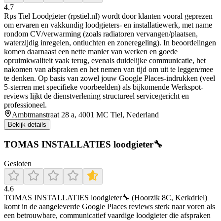
4.7
Rps Tiel Loodgieter (rpstiel.nl) wordt door klanten vooral geprezen
om ervaren en vakkundig loodgieters- en installatiewerk, met name
rondom CV/verwarming (zoals radiatoren vervangen/plaatsen,
waterzijdig inregelen, ontluchten en zoneregeling). In beoordelingen
komen daarnaast een nette manier van werken en goede
opruimkwaliteit vaak terug, evenals duidelijke communicatie, het
nakomen van afspraken en het nemen van tijd om uit te leggen/mee
te denken. Op basis van zowel jouw Google Places-indrukken (veel
5-sterren met specifieke voorbeelden) als bijkomende Werkspot-
reviews lijkt de dienstverlening structureel servicegericht en
professioneel.
Ambtmanstraat 28 a, 4001 MC Tiel, Nederland
Bekijk details
TOMAS INSTALLATIES loodgieter🔧
Gesloten
4.6
TOMAS INSTALLATIES loodgieter🔧 (Hoorzik 8C, Kerkdriel)
komt in de aangeleverde Google Places reviews sterk naar voren als
een betrouwbare, communicatief vaardige loodgieter die afspraken