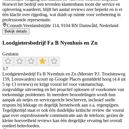
Hoewel het bedrijf een tevreden klantenbasis toont die service en
oplevering waardeert, blijft het aantal reviews zeer beperkt en is er
één klacht over rijgedrag, wat duidt op ruimte voor verbetering in
professionele representatie.
Conradi-Veenlandstrjitte 114, 9104 BN Damwâld, Nederland
Bekijk details
Loodgietersbedrijf Fa B Nyenhuis en Zn
Gesloten
3.7
Loodgietersbedrijf Fa B Nyenhuis en Zn (Meester P.J. Troelstraweg
159, Leeuwarden) scoort op Google Places gemiddeld hoog (4.4 uit
5 op 13 reviews) en krijgt vooral lof voor vakmanschap,
zorgvuldige uitvoering en het proactief oplossen of voorkomen van
toekomstige problemen. In meerdere beoordelingen wordt hun
aanpak als netjes en servicegericht beschreven, inclusief snelle
respons bij lekkage en degelijk herstelwerk aan o.a. regenpijpen.
Tegelijkertijd staat er ook één duidelijke kritische review die vooral
gaat over onprofessionele communicatie aan de telefoon; gezien de
kleine hoeveelheid reviews kan één dergelijke ervaring het overall
oordeel beïnvloeden.