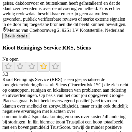
geiser, dakdoorvoer en buitenkraan heeft geïnstalleerd en dat de
klant zeer tevreden is over de uitvoering en netheid. Er is echter
weinig reviewdata beschikbaar en er zijn geen aanvullend
gevonden, publiek verifieerbare reviews of sterke externe signalen
in de door mij toegestane bronnen die dit beeld kunnen bevestigen.
Menno van Coehoornweg 2, 9251 LV Kootstertille, Nederland
Bekijk details
Riool Reinigings Service RRS, Stiens
Nu open
3.3
Riool Reinigings Service (RRS) is een gespecialiseerde
loodgieter/rioleringdienst uit Stiens (Truerderdyk 15C) die zich richt
op ontstoppen, reinigen en lokaliseren van problemen aan riolering
en afvoerleidingen. Op basis van het door jou opgegeven Google
Places-signaal is het beeld overwegend positief (veel tevreden
klanten over snelheid en zorgvuldigheid), maar er zijn ook duidelijk
negatieve ervaringen met klachten over
communicatie/afspraaknakoming en soms over kosten/afhandeling
bij storingen. In lijn hiermee toont Trustpilot een hoog totaalbeeld
met een bovengemiddeld TrustScore, terwijl de minder positieve