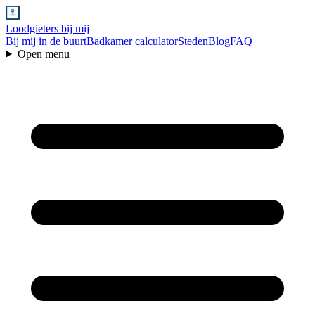
Loodgieters bij mij
Bij mij in de buurt
Badkamer calculator
Steden
Blog
FAQ
Open menu