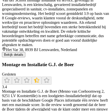
Van der Schoot montage installatie en service, gevestigd in
Leeuwarden, is een kleinschalig, gevarieerd installatiebedrijf
gespecialiseerd in sanitair, cv-installaties, zonnepanelen en
woningmodernisering. Het bedrijf scoort gemiddeld 3.9 op basis van
8 Google-reviews, waarin klanten vooral de deskundigheid, nette
werkwijze en proactieve oplossingen waarderen. Als erkend
leerbedrijf toont het bedrijf bovendien een sterke betrokkenheid bij
vakmatige ontwikkeling en kwaliteit. De enkele kritische
beoordelingen betreffen met name gebrekkige communicatie, dus
potentiële opdrachtgevers doen er goed aan vooraf duidelijke
afspraken te maken.
Het Var 38, 8939 BJ Leeuwarden, Nederland
Bekijk details
Montage en Installatie G.J. de Boer
Gesloten
3.4
Montage en Installatie G.J. de Boer (Menno van Coehoornweg 2,
9251 LV Kootstertille) is een loodgieter-/installatiebedrijf dat op
basis van de beschikbare Google Places informatie één review heeft
met een maximale score. In die review wordt genoemd dat de heer
de Boer tijdens de afwezigheid van de klant onder meer een nieuwe