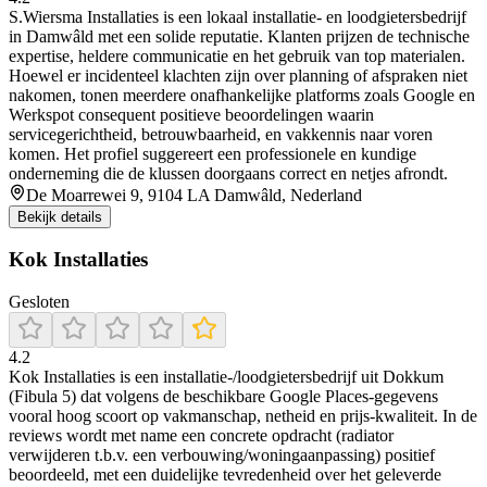
S.Wiersma Installaties is een lokaal installatie- en loodgietersbedrijf
in Damwâld met een solide reputatie. Klanten prijzen de technische
expertise, heldere communicatie en het gebruik van top materialen.
Hoewel er incidenteel klachten zijn over planning of afspraken niet
nakomen, tonen meerdere onafhankelijke platforms zoals Google en
Werkspot consequent positieve beoordelingen waarin
servicegerichtheid, betrouwbaarheid, en vakkennis naar voren
komen. Het profiel suggereert een professionele en kundige
onderneming die de klussen doorgaans correct en netjes afrondt.
De Moarrewei 9, 9104 LA Damwâld, Nederland
Bekijk details
Kok Installaties
Gesloten
4.2
Kok Installaties is een installatie-/loodgietersbedrijf uit Dokkum
(Fibula 5) dat volgens de beschikbare Google Places-gegevens
vooral hoog scoort op vakmanschap, netheid en prijs-kwaliteit. In de
reviews wordt met name een concrete opdracht (radiator
verwijderen t.b.v. een verbouwing/woningaanpassing) positief
beoordeeld, met een duidelijke tevredenheid over het geleverde