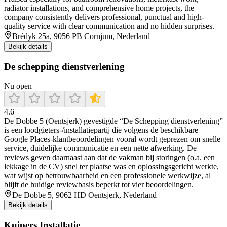
radiator installations, and comprehensive home projects, the
company consistently delivers professional, punctual and high-
quality service with clear communication and no hidden surprises.
Brédyk 25a, 9056 PB Cornjum, Nederland
Bekijk details
De schepping dienstverlening
Nu open
4.6
De Dobbe 5 (Oentsjerk) gevestigde “De Schepping dienstverlening”
is een loodgieters-/installatiepartij die volgens de beschikbare
Google Places-klantbeoordelingen vooral wordt geprezen om snelle
service, duidelijke communicatie en een nette afwerking. De
reviews geven daarnaast aan dat de vakman bij storingen (o.a. een
lekkage in de CV) snel ter plaatse was en oplossingsgericht werkte,
wat wijst op betrouwbaarheid en een professionele werkwijze, al
blijft de huidige reviewbasis beperkt tot vier beoordelingen.
De Dobbe 5, 9062 HD Oentsjerk, Nederland
Bekijk details
Kuipers Installatie