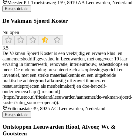
Meester P.J. Troelstraweg 159, 8919 AA Leeuwarden, Nederland
Bekijk details
De Vakman Sjoerd Koster
Nu open
3.5
De Vakman Sjoerd Koster is een veelzijdig en ervaren klus- en
aannemersbedrijf gevestigd in Leeuwarden, met ongeveer 19 jaar
ervaring in timmerwerk, renovatie, interieurbouw, asbestsloops en
meer. De onderneming presenteert zich als oplossingsgericht en
inventief, met een sterke materiaalkennis en een uitgebreide
praktische achtergrond afkomstig uit zowel timmer- en
restauratieprojecten als meubelmakerij en doe-het-zelf-
ondernemerschap ([trustoo.nl]
(https://trustoo.nl/friesland/leeuwarden/aannemer/de-vakman-sjoerd-
koster/?utm_source=openai)).
Frittemastate 39, 8925 AC Leeuwarden, Nederland
Bekijk details
Ontstoppen Leeuwarden Riool, Afvoer, Wc &
Gootsteen