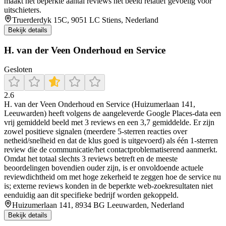
maakt het beperkte aantal reviews het beeld relatief gevoelig voor
uitschieters.
Truerderdyk 15C, 9051 LC Stiens, Nederland
Bekijk details
H. van der Veen Onderhoud en Service
Gesloten
2.6
H. van der Veen Onderhoud en Service (Huizumerlaan 141,
Leeuwarden) heeft volgens de aangeleverde Google Places-data een
vrij gemiddeld beeld met 3 reviews en een 3,7 gemiddelde. Er zijn
zowel positieve signalen (meerdere 5-sterren reacties over
netheid/snelheid en dat de klus goed is uitgevoerd) als één 1-sterren
review die de communicatie/het contactproblematiserend aanmerkt.
Omdat het totaal slechts 3 reviews betreft en de meeste
beoordelingen bovendien ouder zijn, is er onvoldoende actuele
reviewdichtheid om met hoge zekerheid te zeggen hoe de service nu
is; externe reviews konden in de beperkte web-zoekresultaten niet
eenduidig aan dit specifieke bedrijf worden gekoppeld.
Huizumerlaan 141, 8934 BG Leeuwarden, Nederland
Bekijk details