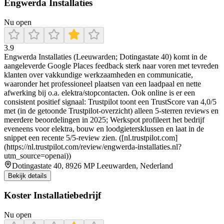
Engwerda Installaties
Nu open
3.9
Engwerda Installaties (Leeuwarden; Dotingastate 40) komt in de
aangeleverde Google Places feedback sterk naar voren met tevreden
klanten over vakkundige werkzaamheden en communicatie,
waaronder het professioneel plaatsen van een laadpaal en nette
afwerking bij o.a. elektra/stopcontacten. Ook online is er een
consistent positief signaal: Trustpilot toont een TrustScore van 4,0/5
met (in de getoonde Trustpilot-overzicht) alleen 5-sterren reviews en
meerdere beoordelingen in 2025; Werkspot profileert het bedrijf
eveneens voor elektra, bouw en loodgietersklussen en laat in de
snippet een recente 5/5-review zien. ([nl.trustpilot.com]
(https://nl.trustpilot.com/review/engwerda-installaties.nl?
utm_source=openai))
Dotingastate 40, 8926 MP Leeuwarden, Nederland
Bekijk details
Koster Installatiebedrijf
Nu open