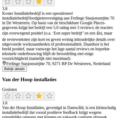
3.8
Koster Installatiebedrijf is een operationeel
installatiebedrijf/loodgietersvestiging aan Ferlinge Stasjonsstrjitte 70
in De Westereen. Op basis van de beschikbare Google Places-
gegevens krijgt het bedrijf een 5,0 rating met 3 reviews; de reacties
zijn overwegend positief (o.a. ‘Een super bedrijf’ en een 👍), maar
de reviewteksten zijn kort en geven weinig inhoudelijke details over
uitgevoerde werkzaamheden of professionaliteit. Daardoor is het
beeld positief, maar vanwege het lage aantal reviews en beperkte
tekstuele onderbouwing blijft de beoordeling met enige
voorzichtigheid (namelijk niet maximaal).
Ferlinge Stasjonsstrjitte 70, 9271 BP De Westereen, Nederland
Bekijk details
Van der Hoop installaties
Gesloten
3.8
Van der Hoop Installaties, gevestigd in Damwâld, is een kleinschalig
installatiebedrijf dat vooral positieve feedback krijgt wegens
vriendelijke omgang met klanten en vakwerk conform afspraak.