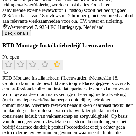
leidingen/afvoer/rioleringswerk en installaties. Ook in een
aanvullende externe reviewbron (Trustoo) scoort het bedrijf goed
(8,3/5 op basis van 18 reviews uit 2 bronnen), met een breed aanbod
aan relevante werkzaamheden voor o.a. CV, water en riolering.
Westeromwei 7, 9254 EC Hurdegaryp, Nederland
Bekijk details
RTD Montage Installatiebedrijf Leeuwarden
Nu open
4.3
RTD Montage Installatiebedrijf Leeuwarden (Meinteslân 18,
Goutum) komt in de beschikbare Google Places-gegevens over als
een professionele allround installatiepartner die door klanten vooral
wordt gewaardeerd om nauwkeurige uitvoering, nette afwerking
(met name tegelwerk/badkamer) en duidelijke, betrokken
communicatie. Meerdere reviews benadrukken daarnaast flexibiliteit
in planning en het oplossen van extra werk ter plekke, met een
consistente indruk van vakmanschap en zorgvuldigheid. Op basis
van de meegegeven reviewteksten en sterrenbeoordelingen is het
bedrijf daarmee duidelijk positief beoordeeld; er zijn echter geen
extra externe reviewbronnen gevonden waarmee dit buiten de