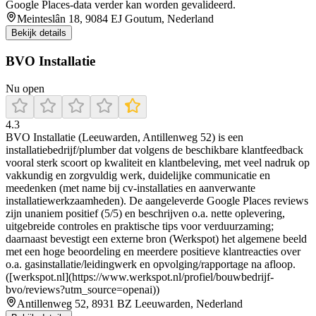
Google Places-data verder kan worden gevalideerd.
Meinteslân 18, 9084 EJ Goutum, Nederland
Bekijk details
BVO Installatie
Nu open
4.3
BVO Installatie (Leeuwarden, Antillenweg 52) is een
installatiebedrijf/plumber dat volgens de beschikbare klantfeedback
vooral sterk scoort op kwaliteit en klantbeleving, met veel nadruk op
vakkundig en zorgvuldig werk, duidelijke communicatie en
meedenken (met name bij cv-installaties en aanverwante
installatiewerkzaamheden). De aangeleverde Google Places reviews
zijn unaniem positief (5/5) en beschrijven o.a. nette oplevering,
uitgebreide controles en praktische tips voor verduurzaming;
daarnaast bevestigt een externe bron (Werkspot) het algemene beeld
met een hoge beoordeling en meerdere positieve klantreacties over
o.a. gasinstallatie/leidingwerk en opvolging/rapportage na afloop.
([werkspot.nl](https://www.werkspot.nl/profiel/bouwbedrijf-
bvo/reviews?utm_source=openai))
Antillenweg 52, 8931 BZ Leeuwarden, Nederland