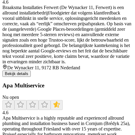
4.6
Braaksma Installaties Ferwert (De Wynacker 11, Ferwert) is een
allround installatiebedrijf/loodgieter dat volgens klantfeedback
vooral uitblinkt in snelle service, oplossingsgericht meedenken en
correcte, vaak als “eerlijk” omschreven prijsafspraken. Op basis van
de (aangeleverde) Google Places-beoordelingen (gemiddeld zeer
hoog met meerdere 5-sterren reviews) en aanvullende externe
signalen zoals een hoge Trustoo-score, lijkt de betrouwbaarheid en
professionaliteit goed geborgd. De belangrijkste kanttekening is het
nog beperkte aantal Google-reviews en het feit dat de beschikbare
tekst vooral zeer positieve, korte claims bevat, waardoor de variatie
in ervaringen minder zichtbaar is.
De Wynacker 11, 9172 RB Nederland
Bekijk details
Apa Multiservice
Nu open
4.6
Apa Multiservice is a highly reputable and experienced allround
plumbing and installation business based in Cornjum (Brédyk 25a),
operating throughout Friesland with over 15 years of expertise.
Praised especially for bathroom renovations, meterkast work,