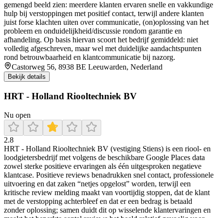
gemengd beeld zien: meerdere klanten ervaren snelle en vakkundige
hulp bij verstoppingen met positief contact, terwijl andere klanten
juist forse klachten uiten over communicatie, (on)oplossing van het
probleem en onduidelijkheid/discussie rondom garantie en
afhandeling. Op basis hiervan scoort het bedrijf gemiddeld: niet
volledig afgeschreven, maar wel met duidelijke aandachtspunten
rond betrouwbaarheid en klantcommunicatie bij nazorg.
Castorweg 56, 8938 BE Leeuwarden, Nederland
Bekijk details
HRT - Holland Riooltechniek BV
Nu open
2.8
HRT - Holland Riooltechniek BV (vestiging Stiens) is een riool- en
loodgietersbedrijf met volgens de beschikbare Google Places data
zowel sterke positieve ervaringen als één uitgesproken negatieve
klantcase. Positieve reviews benadrukken snel contact, professionele
uitvoering en dat zaken “netjes opgelost” worden, terwijl een
kritische review melding maakt van voortijdig stoppen, dat de klant
met de verstopping achterbleef en dat er een bedrag is betaald
zonder oplossing; samen duidt dit op wisselende klantervaringen en