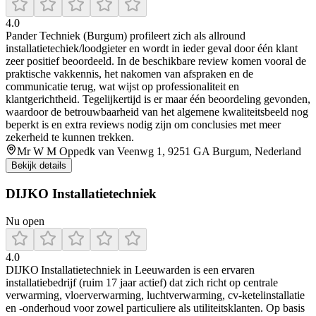
4.0
Pander Techniek (Burgum) profileert zich als allround
installatietechiek/loodgieter en wordt in ieder geval door één klant
zeer positief beoordeeld. In de beschikbare review komen vooral de
praktische vakkennis, het nakomen van afspraken en de
communicatie terug, wat wijst op professionaliteit en
klantgerichtheid. Tegelijkertijd is er maar één beoordeling gevonden,
waardoor de betrouwbaarheid van het algemene kwaliteitsbeeld nog
beperkt is en extra reviews nodig zijn om conclusies met meer
zekerheid te kunnen trekken.
Mr W M Oppedk van Veenwg 1, 9251 GA Burgum, Nederland
Bekijk details
DIJKO Installatietechniek
Nu open
4.0
DIJKO Installatietechniek in Leeuwarden is een ervaren
installatiebedrijf (ruim 17 jaar actief) dat zich richt op centrale
verwarming, vloerverwarming, luchtverwarming, cv-ketelinstallatie
en -onderhoud voor zowel particuliere als utiliteitsklanten. Op basis