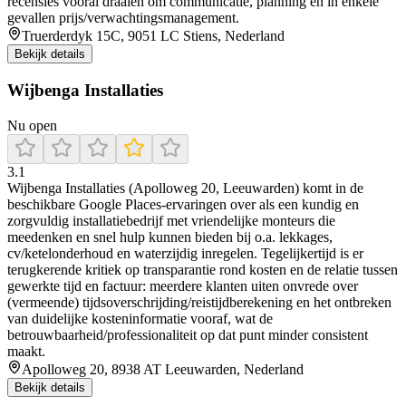
recensies vooral draaien om communicatie, planning en in enkele
gevallen prijs/verwachtingsmanagement.
Truerderdyk 15C, 9051 LC Stiens, Nederland
Bekijk details
Wijbenga Installaties
Nu open
3.1
Wijbenga Installaties (Apolloweg 20, Leeuwarden) komt in de
beschikbare Google Places-ervaringen over als een kundig en
zorgvuldig installatiebedrijf met vriendelijke monteurs die
meedenken en snel hulp kunnen bieden bij o.a. lekkages,
cv/ketelonderhoud en waterzijdig inregelen. Tegelijkertijd is er
terugkerende kritiek op transparantie rond kosten en de relatie tussen
gewerkte tijd en factuur: meerdere klanten uiten onvrede over
(vermeende) tijdsoverschrijding/reistijdberekening en het ontbreken
van duidelijke kosteninformatie vooraf, wat de
betrouwbaarheid/professionaliteit op dat punt minder consistent
maakt.
Apolloweg 20, 8938 AT Leeuwarden, Nederland
Bekijk details