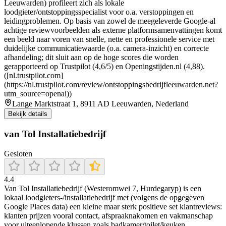
Leeuwarden) profileert zich als lokale
loodgieter/ontstoppingsspecialist voor o.a. verstoppingen en
leidingproblemen. Op basis van zowel de meegeleverde Google-al
achtige reviewvoorbeelden als externe platformsamenvattingen komt
een beeld naar voren van snelle, nette en professionele service met
duidelijke communicatiewaarde (o.a. camera-inzicht) en correcte
afhandeling; dit sluit aan op de hoge scores die worden
gerapporteerd op Trustpilot (4,6/5) en Openingstijden.nl (4,88).
([nl.trustpilot.com]
(https://nl.trustpilot.com/review/ontstoppingsbedrijfleeuwarden.net?
utm_source=openai))
Lange Marktstraat 1, 8911 AD Leeuwarden, Nederland
Bekijk details
van Tol Installatiebedrijf
Gesloten
4.4
Van Tol Installatiebedrijf (Westeromwei 7, Hurdegaryp) is een
lokaal loodgieters-/installatiebedrijf met (volgens de opgegeven
Google Places data) een kleine maar sterk positieve set klantreviews:
klanten prijzen vooral contact, afspraaknakomen en vakmanschap
voor uiteenlopende klussen zoals badkamer/toilet/keuken,