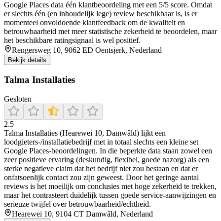
Google Places data één klantbeoordeling met een 5/5 score. Omdat
er slechts één (en inhoudelijk lege) review beschikbaar is, is er
momenteel onvoldoende klantfeedback om de kwaliteit en
betrouwbaarheid met meer statistische zekerheid te beoordelen, maar
het beschikbare ratingsignaal is wel positief.
Rengersweg 10, 9062 ED Oentsjerk, Nederland
Bekijk details
Talma Installaties
Gesloten
2.5
Talma Installaties (Hearewei 10, Damwâld) lijkt een
loodgieters-/installatiebedrijf met in totaal slechts een kleine set
Google Places-beoordelingen. In die beperkte data staan zowel een
zeer positieve ervaring (deskundig, flexibel, goede nazorg) als een
sterke negatieve claim dat het bedrijf niet zou bestaan en dat er
onfatsoenlijk contact zou zijn geweest. Door het geringe aantal
reviews is het moeilijk om conclusies met hoge zekerheid te trekken,
maar het contrasteert duidelijk tussen goede service-aanwijzingen en
serieuze twijfel over betrouwbaarheid/echtheid.
Hearewei 10, 9104 CT Damwâld, Nederland