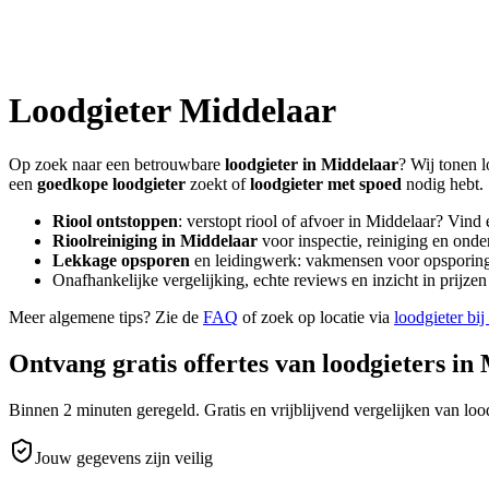
Loodgieter
Middelaar
Op zoek naar een betrouwbare
loodgieter in
Middelaar
? Wij tonen l
een
goedkope loodgieter
zoekt of
loodgieter met spoed
nodig hebt.
Riool ontstoppen
: verstopt riool of afvoer in
Middelaar
? Vind 
Rioolreiniging in
Middelaar
voor inspectie, reiniging en onde
Lekkage opsporen
en leidingwerk: vakmensen voor opsporing 
Onafhankelijke vergelijking, echte reviews en inzicht in prijz
Meer algemene tips? Zie de
FAQ
of zoek op locatie via
loodgieter bij
Ontvang gratis offertes van loodgieters in
Binnen 2 minuten geregeld. Gratis en vrijblijvend vergelijken van lood
Jouw gegevens zijn veilig