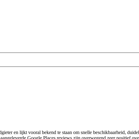
eter en lijkt vooral bekend te staan om snelle beschikbaarheid, duidel
angeleverde Google Places reviews zijn overwegend zeer positief over 