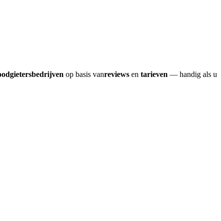
oodgietersbedrijven
op basis van
reviews
en
tarieven
— handig als u