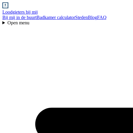
Loodgieters bij mij
Bij mij in de buurt
Badkamer calculator
Steden
Blog
FAQ
Open menu