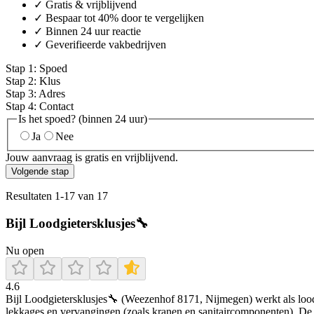
✓ Gratis & vrijblijvend
✓ Bespaar tot 40% door te vergelijken
✓ Binnen 24 uur reactie
✓ Geverifieerde vakbedrijven
Stap
1
:
Spoed
Stap
2
:
Klus
Stap
3
:
Adres
Stap
4
:
Contact
Is het spoed? (binnen 24 uur)
Ja
Nee
Jouw aanvraag is gratis en vrijblijvend.
Volgende stap
Resultaten
1
-
17
van
17
Bijl Loodgietersklusjes🔧
Nu open
4.6
Bijl Loodgietersklusjes🔧 (Weezenhof 8171, Nijmegen) werkt als loodgi
lekkages en vervangingen (zoals kranen en sanitaircomponenten). De a