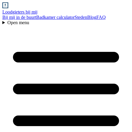
Loodgieters bij mij
Bij mij in de buurt
Badkamer calculator
Steden
Blog
FAQ
Open menu