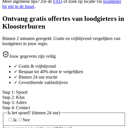
Meer algemene tips? Zie de
FAQ
of zoek op locatie via
loodgieter
bij mij in de buurt
.
Ontvang gratis offertes van loodgieters in
Kloosterburen
Binnen 2 minuten geregeld. Gratis en vrijblijvend vergelijken van
loodgieters in jouw regio.
Jouw gegevens zijn veilig
✓ Gratis & vrijblijvend
✓ Bespaar tot 40% door te vergelijken
✓ Binnen 24 uur reactie
✓ Geverifieerde vakbedrijven
Stap
1
:
Spoed
Stap
2
:
Klus
Stap
3
:
Adres
Stap
4
:
Contact
Is het spoed? (binnen 24 uur)
Ja
Nee