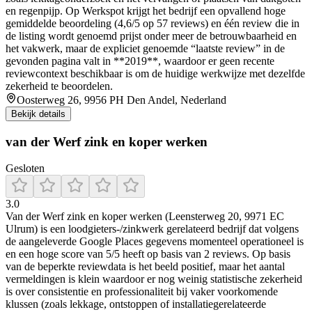
en regenpijp. Op Werkspot krijgt het bedrijf een opvallend hoge
gemiddelde beoordeling (4,6/5 op 57 reviews) en één review die in
de listing wordt genoemd prijst onder meer de betrouwbaarheid en
het vakwerk, maar de expliciet genoemde “laatste review” in de
gevonden pagina valt in **2019**, waardoor er geen recente
reviewcontext beschikbaar is om de huidige werkwijze met dezelfde
zekerheid te beoordelen.
Oosterweg 26, 9956 PH Den Andel, Nederland
Bekijk details
van der Werf zink en koper werken
Gesloten
3.0
Van der Werf zink en koper werken (Leensterweg 20, 9971 EC
Ulrum) is een loodgieters-/zinkwerk gerelateerd bedrijf dat volgens
de aangeleverde Google Places gegevens momenteel operationeel is
en een hoge score van 5/5 heeft op basis van 2 reviews. Op basis
van de beperkte reviewdata is het beeld positief, maar het aantal
vermeldingen is klein waardoor er nog weinig statistische zekerheid
is over consistentie en professionaliteit bij vaker voorkomende
klussen (zoals lekkage, ontstoppen of installatiegerelateerde