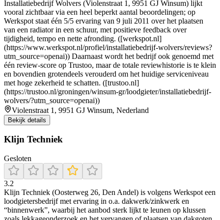
Installatiebedrijf Wolvers (Violenstraat 1, 9951 GJ Winsum) lijkt
vooral zichtbaar via een heel beperkt aantal beoordelingen; op
Werkspot staat één 5/5 ervaring van 9 juli 2011 over het plaatsen
van een radiator in een schuur, met positieve feedback over
tijdigheid, tempo en nette afronding. ([werkspot.nl]
(https://www.werkspot.nl/profiel/installatiebedrijf-wolvers/reviews?
utm_source=openai)) Daarnaast wordt het bedrijf ook genoemd met
één review-score op Trustoo, maar de totale reviewhistorie is te klein
en bovendien grotendeels verouderd om het huidige serviceniveau
met hoge zekerheid te schatten. ([trustoo.nl]
(https://trustoo.nl/groningen/winsum-gr/loodgieter/installatiebedrijf-
wolvers/?utm_source=openai))
Violenstraat 1, 9951 GJ Winsum, Nederland
Bekijk details
Klijn Techniek
Gesloten
3.2
Klijn Techniek (Oosterweg 26, Den Andel) is volgens Werkspot een
loodgietersbedrijf met ervaring in o.a. dakwerk/zinkwerk en
“binnenwerk”, waarbij het aanbod sterk lijkt te leunen op klussen
zoals lekkageonderzoek en het vervangen of plaatsen van dakgoten