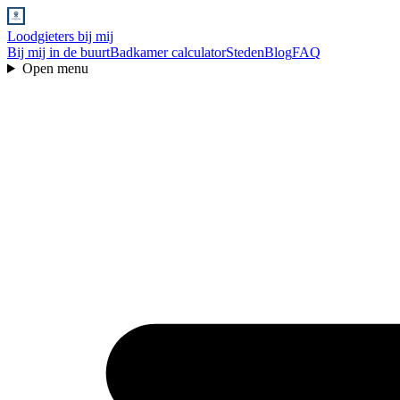
Loodgieters bij mij
Bij mij in de buurt
Badkamer calculator
Steden
Blog
FAQ
Open menu