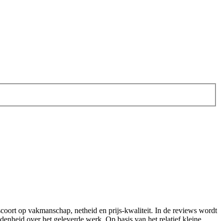
scoort op vakmanschap, netheid en prijs-kwaliteit. In de reviews wordt
enheid over het geleverde werk. Op basis van het relatief kleine