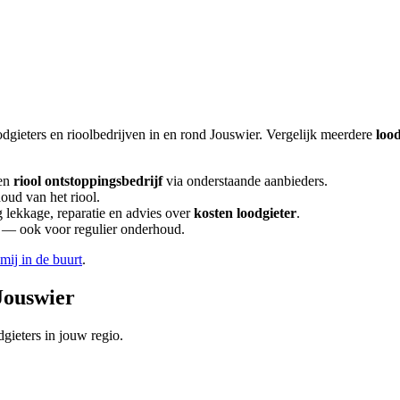
odgieters en rioolbedrijven in en rond
Jouswier
. Vergelijk meerdere
loo
en
riool ontstoppingsbedrijf
via onderstaande aanbieders.
oud van het riool.
lekkage, reparatie en advies over
kosten loodgieter
.
en — ook voor regulier onderhoud.
 mij in de buurt
.
Jouswier
gieters in jouw regio.