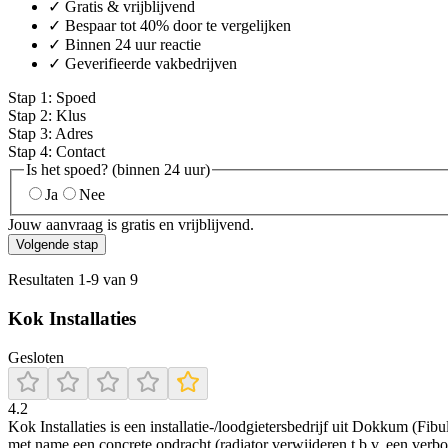
✓ Gratis & vrijblijvend
✓ Bespaar tot 40% door te vergelijken
✓ Binnen 24 uur reactie
✓ Geverifieerde vakbedrijven
Stap
1
:
Spoed
Stap
2
:
Klus
Stap
3
:
Adres
Stap
4
:
Contact
Is het spoed? (binnen 24 uur)
Ja
Nee
Jouw aanvraag is gratis en vrijblijvend.
Volgende stap
Resultaten
1
-
9
van
9
Kok Installaties
Gesloten
4.2
Kok Installaties is een installatie-/loodgietersbedrijf uit Dokkum (F
met name een concrete opdracht (radiator verwijderen t.b.v. een verb