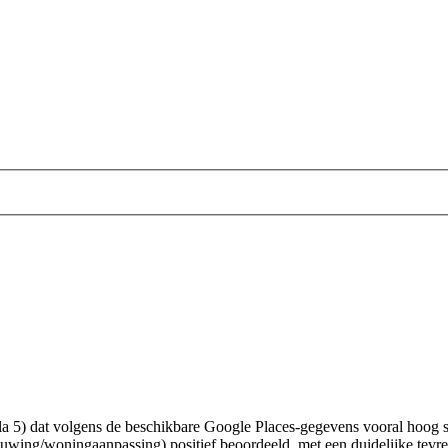
ibula 5) dat volgens de beschikbare Google Places-gegevens vooral hoog 
ouwing/woningaanpassing) positief beoordeeld, met een duidelijke tevred