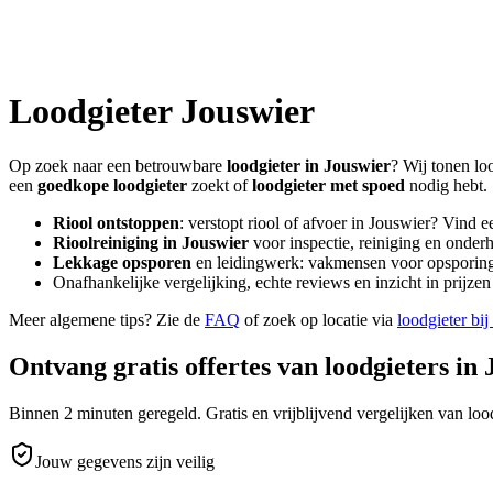
Loodgieter
Jouswier
Op zoek naar een betrouwbare
loodgieter in
Jouswier
? Wij tonen lo
een
goedkope loodgieter
zoekt of
loodgieter met spoed
nodig hebt.
Riool ontstoppen
: verstopt riool of afvoer in
Jouswier
? Vind e
Rioolreiniging in
Jouswier
voor inspectie, reiniging en onderh
Lekkage opsporen
en leidingwerk: vakmensen voor opsporing 
Onafhankelijke vergelijking, echte reviews en inzicht in prijz
Meer algemene tips? Zie de
FAQ
of zoek op locatie via
loodgieter bij
Ontvang gratis offertes van loodgieters in
Binnen 2 minuten geregeld. Gratis en vrijblijvend vergelijken van lood
Jouw gegevens zijn veilig