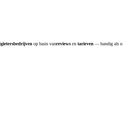
dgietersbedrijven
op basis van
reviews
en
tarieven
— handig als u