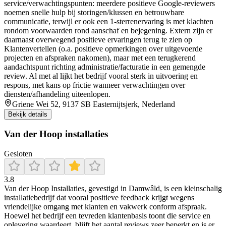
service/verwachtingspunten: meerdere positieve Google-reviewers
noemen snelle hulp bij storingen/klussen en betrouwbare
communicatie, terwijl er ook een 1-sterrenervaring is met klachten
rondom voorwaarden rond aanschaf en bejegening. Extern zijn er
daarnaast overwegend positieve ervaringen terug te zien op
Klantenvertellen (o.a. positieve opmerkingen over uitgevoerde
projecten en afspraken nakomen), maar met een terugkerend
aandachtspunt richting administratie/facturatie in een gemengde
review. Al met al lijkt het bedrijf vooral sterk in uitvoering en
respons, met kans op frictie wanneer verwachtingen over
diensten/afhandeling uiteenlopen.
Griene Wei 52, 9137 SB Easternijtsjerk, Nederland
Bekijk details
Van der Hoop installaties
Gesloten
3.8
Van der Hoop Installaties, gevestigd in Damwâld, is een kleinschalig
installatiebedrijf dat vooral positieve feedback krijgt wegens
vriendelijke omgang met klanten en vakwerk conform afspraak.
Hoewel het bedrijf een tevreden klantenbasis toont die service en
oplevering waardeert, blijft het aantal reviews zeer beperkt en is er