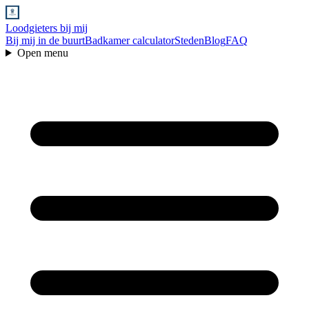
Loodgieters bij mij
Bij mij in de buurt
Badkamer calculator
Steden
Blog
FAQ
Open menu