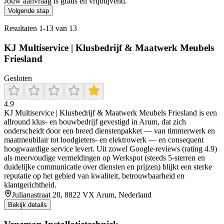
Jouw aanvraag is gratis en vrijblijvend.
Volgende stap
Resultaten
1
-
13
van
13
KJ Multiservice | Klusbedrijf & Maatwerk Meubels
Friesland
Gesloten
4.9
KJ Multiservice | Klusbedrijf & Maatwerk Meubels Friesland is een
allround klus- en bouwbedrijf gevestigd in Arum, dat zich
onderscheidt door een breed dienstenpakket — van timmerwerk en
maatmeubilair tot loodgieters- en elektrowerk — en consequent
hoogwaardige service levert. Uit zowel Google‑reviews (rating 4.9)
als meervoudige vermeldingen op Werkspot (steeds 5‑sterren en
duidelijke communicatie over diensten en prijzen) blijkt een sterke
reputatie op het gebied van kwaliteit, betrouwbaarheid en
klantgerichtheid.
Julianastraat 20, 8822 VX Arum, Nederland
Bekijk details