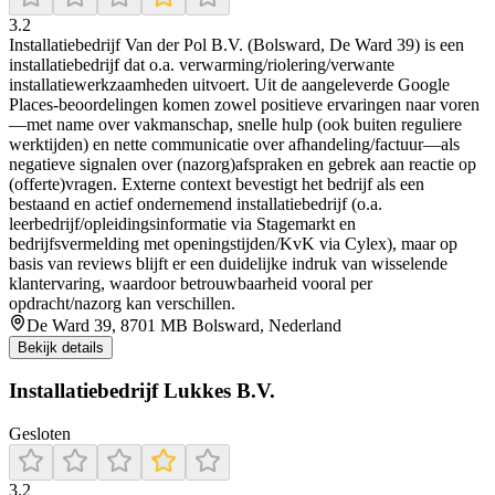
3.2
Installatiebedrijf Van der Pol B.V. (Bolsward, De Ward 39) is een
installatiebedrijf dat o.a. verwarming/riolering/verwante
installatiewerkzaamheden uitvoert. Uit de aangeleverde Google
Places-beoordelingen komen zowel positieve ervaringen naar voren
—met name over vakmanschap, snelle hulp (ook buiten reguliere
werktijden) en nette communicatie over afhandeling/factuur—als
negatieve signalen over (nazorg)afspraken en gebrek aan reactie op
(offerte)vragen. Externe context bevestigt het bedrijf als een
bestaand en actief ondernemend installatiebedrijf (o.a.
leerbedrijf/opleidingsinformatie via Stagemarkt en
bedrijfsvermelding met openingstijden/KvK via Cylex), maar op
basis van reviews blijft er een duidelijke indruk van wisselende
klantervaring, waardoor betrouwbaarheid vooral per
opdracht/nazorg kan verschillen.
De Ward 39, 8701 MB Bolsward, Nederland
Bekijk details
Installatiebedrijf Lukkes B.V.
Gesloten
3.2