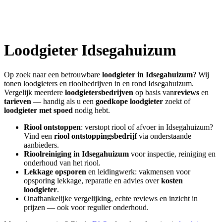
Loodgieter
Idsegahuizum
Op zoek naar een betrouwbare
loodgieter in
Idsegahuizum
? Wij
tonen loodgieters en rioolbedrijven in en rond
Idsegahuizum
.
Vergelijk meerdere
loodgietersbedrijven
op basis van
reviews
en
tarieven
— handig als u een
goedkope loodgieter
zoekt of
loodgieter met spoed
nodig hebt.
Riool ontstoppen
: verstopt riool of afvoer in
Idsegahuizum
?
Vind een
riool ontstoppingsbedrijf
via onderstaande
aanbieders.
Rioolreiniging in
Idsegahuizum
voor inspectie, reiniging en
onderhoud van het riool.
Lekkage opsporen
en leidingwerk: vakmensen voor
opsporing lekkage, reparatie en advies over
kosten
loodgieter
.
Onafhankelijke vergelijking, echte reviews en inzicht in
prijzen — ook voor regulier onderhoud.