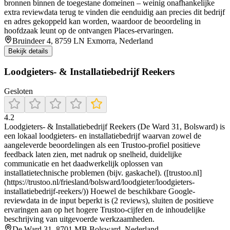
bronnen binnen de toegestane domeinen – weinig onafhankelijke
extra reviewdata terug te vinden die eenduidig aan precies dit bedrijf
en adres gekoppeld kan worden, waardoor de beoordeling in
hoofdzaak leunt op de ontvangen Places-ervaringen.
Bruindeer 4, 8759 LN Exmorra, Nederland
Bekijk details
Loodgieters- & Installatiebedrijf Reekers
Gesloten
4.2
Loodgieters- & Installatiebedrijf Reekers (De Ward 31, Bolsward) is
een lokaal loodgieters- en installatiebedrijf waarvan zowel de
aangeleverde beoordelingen als een Trustoo-profiel positieve
feedback laten zien, met nadruk op snelheid, duidelijke
communicatie en het daadwerkelijk oplossen van
installatietechnische problemen (bijv. gaskachel). ([trustoo.nl]
(https://trustoo.nl/friesland/bolsward/loodgieter/loodgieters-
installatiebedrijf-reekers/)) Hoewel de beschikbare Google-
reviewdata in de input beperkt is (2 reviews), sluiten de positieve
ervaringen aan op het hogere Trustoo-cijfer en de inhoudelijke
beschrijving van uitgevoerde werkzaamheden.
De Ward 31, 8701 MB Bolsward, Nederland