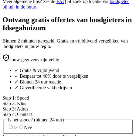
Meer algemene tips? Zie de
FAQ
of zoek op locatie via
loodgieter
bij mij in de buurt
.
Ontvang gratis offertes van loodgieters in
Idsegahuizum
Binnen 2 minuten geregeld. Gratis en vrijblijvend vergelijken van
loodgieters in jouw regio.
Jouw gegevens zijn veilig
✓ Gratis & vrijblijvend
✓ Bespaar tot 40% door te vergelijken
✓ Binnen 24 uur reactie
✓ Geverifieerde vakbedrijven
Stap
1
:
Spoed
Stap
2
:
Klus
Stap
3
:
Adres
Stap
4
:
Contact
Is het spoed? (binnen 24 uur)
Ja
Nee