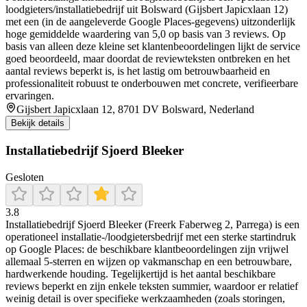
loodgieters/installatiebedrijf uit Bolsward (Gijsbert Japicxlaan 12)
met een (in de aangeleverde Google Places-gegevens) uitzonderlijk
hoge gemiddelde waardering van 5,0 op basis van 3 reviews. Op
basis van alleen deze kleine set klantenbeoordelingen lijkt de service
goed beoordeeld, maar doordat de reviewteksten ontbreken en het
aantal reviews beperkt is, is het lastig om betrouwbaarheid en
professionaliteit robuust te onderbouwen met concrete, verifieerbare
ervaringen.
Gijsbert Japicxlaan 12, 8701 DV Bolsward, Nederland
Bekijk details
Installatiebedrijf Sjoerd Bleeker
Gesloten
3.8
Installatiebedrijf Sjoerd Bleeker (Freerk Faberweg 2, Parrega) is een
operationeel installatie-/loodgietersbedrijf met een sterke startindruk
op Google Places: de beschikbare klantbeoordelingen zijn vrijwel
allemaal 5-sterren en wijzen op vakmanschap en een betrouwbare,
hardwerkende houding. Tegelijkertijd is het aantal beschikbare
reviews beperkt en zijn enkele teksten summier, waardoor er relatief
weinig detail is over specifieke werkzaamheden (zoals storingen,