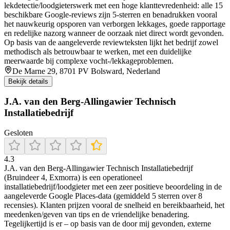
lekdetectie/loodgieterswerk met een hoge klanttevredenheid: alle 15
beschikbare Google-reviews zijn 5-sterren en benadrukken vooral
het nauwkeurig opsporen van verborgen lekkages, goede rapportage
en redelijke nazorg wanneer de oorzaak niet direct wordt gevonden.
Op basis van de aangeleverde reviewteksten lijkt het bedrijf zowel
methodisch als betrouwbaar te werken, met een duidelijke
meerwaarde bij complexe vocht-/lekkageproblemen.
De Marne 29, 8701 PV Bolsward, Nederland
Bekijk details
J.A. van den Berg-Allingawier Technisch
Installatiebedrijf
Gesloten
4.3
J.A. van den Berg-Allingawier Technisch Installatiebedrijf
(Bruindeer 4, Exmorra) is een operationeel
installatiebedrijf/loodgieter met een zeer positieve beoordeling in de
aangeleverde Google Places-data (gemiddeld 5 sterren over 8
recensies). Klanten prijzen vooral de snelheid en bereikbaarheid, het
meedenken/geven van tips en de vriendelijke benadering.
Tegelijkertijd is er – op basis van de door mij gevonden, externe