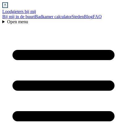
Loodgieters bij mij
Bij mij in de buurt
Badkamer calculator
Steden
Blog
FAQ
Open menu