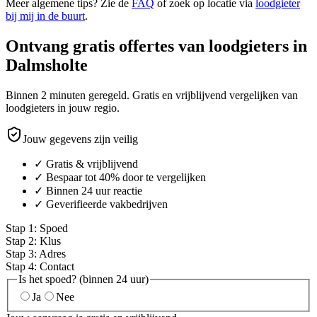
Meer algemene tips? Zie de
FAQ
of zoek op locatie via
loodgieter
bij mij in de buurt
.
Ontvang gratis offertes van loodgieters in
Dalmsholte
Binnen 2 minuten geregeld. Gratis en vrijblijvend vergelijken van
loodgieters in jouw regio.
Jouw gegevens zijn veilig
✓ Gratis & vrijblijvend
✓ Bespaar tot 40% door te vergelijken
✓ Binnen 24 uur reactie
✓ Geverifieerde vakbedrijven
Stap
1
:
Spoed
Stap
2
:
Klus
Stap
3
:
Adres
Stap
4
:
Contact
Is het spoed? (binnen 24 uur)
Ja
Nee