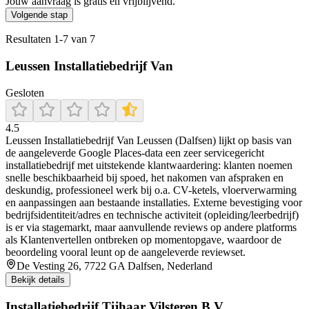
Jouw aanvraag is gratis en vrijblijvend.
Volgende stap
Resultaten
1
-
7
van
7
Leussen Installatiebedrijf Van
Gesloten
4.5
Leussen Installatiebedrijf Van Leussen (Dalfsen) lijkt op basis van
de aangeleverde Google Places-data een zeer servicegericht
installatiebedrijf met uitstekende klantwaardering: klanten noemen
snelle beschikbaarheid bij spoed, het nakomen van afspraken en
deskundig, professioneel werk bij o.a. CV-ketels, vloerverwarming
en aanpassingen aan bestaande installaties. Externe bevestiging voor
bedrijfsidentiteit/adres en technische activiteit (opleiding/leerbedrijf)
is er via stagemarkt, maar aanvullende reviews op andere platforms
als Klantenvertellen ontbreken op momentopgave, waardoor de
beoordeling vooral leunt op de aangeleverde reviewset.
De Vesting 26, 7722 GA Dalfsen, Nederland
Bekijk details
Installatiebedrijf Tijhaar Vilsteren B.V.