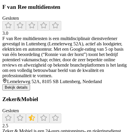
F van Ree multidiensten
Gesloten
3.0
F van Ree multidiensten is een multidisciplinair dienstverlener
gevestigd in Luttenberg (Lemelerweg 52A), actief als loodgieter,
elektricien en automonteur. Met een Google-rating van 5 op basis
van één beoordeling (“Ronnie van der horst”) toont het bedrijf
potentieel vakmanschap; echter, door de zeer beperkte online
reviews en afwezigheid op bekende brancheplatformen is het lastig
om een volledig betrouwbaar beeld van de kwaliteit en
professionaliteit te vormen.
Lemelerweg 52A, 8105 SB Luttenberg, Nederland
Bekijk details
Zeker&Mobiel
Gesloten
2.5
Zeker & Mobiel is een 24-uurs ontstoppings- en rioleringsdienst