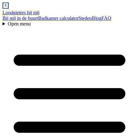
Loodgieters bij mij
Bij mij in de buurt
Badkamer calculator
Steden
Blog
FAQ
Open menu