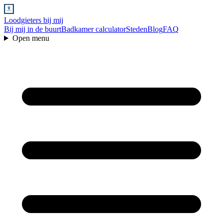
Loodgieters bij mij
Bij mij in de buurt
Badkamer calculator
Steden
Blog
FAQ
Open menu