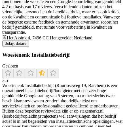
functionerende website en een Google-beoordeling van gemiddeld
4.2 op basis van 17 reviews. Verschillende klanten prijzen het
vriendelijke personeel en de bereikbaarheid, maar er is ook kritiek
op de kwaliteit en communicatie bij foutieve installaties. Vanwege
de beperkte externe feedback en gemengde ervaringen scoort het
bedrijf gemiddeld, met ruimte voor verbetering in kwaliteit en
transparantie.
Het Assink 4, 7496 CC Hengevelde, Nederland
Bekijk details
Woestenenk Installatiebedrijf
Gesloten
3.5
Woestenenk Installatiebedrijf (Ruurloseweg 19, Barchem) is een
operationeel installatiebedrijf/loodgieter met een zeer hoge
gemiddelde Google-rating van 5 sterren, maar met slechts twee
beschikbare reviews en zonder inhoudelijke tekst om
servicekwaliteit en professionaliteit gedetailleerd te onderbouwen.
Buiten deze beperkte reviewdata zijn er op stagemarkt.nl
(leerbedrijf/opleidingstrajecten) wel aanwijzingen dat het bedrijf
actief is in het begeleiden van installatietechnische opleidingen, wat
doorgaans kan duiden op organisatie en vakinhoud. Over het