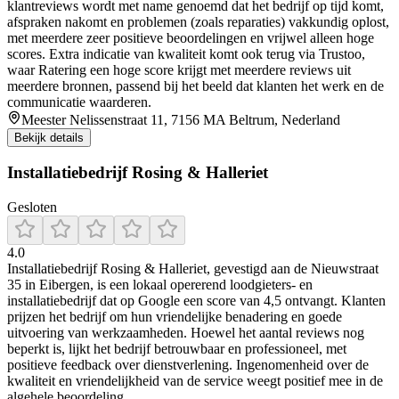
klantreviews wordt met name genoemd dat het bedrijf op tijd komt,
afspraken nakomt en problemen (zoals reparaties) vakkundig oplost,
met meerdere zeer positieve beoordelingen en vrijwel alleen hoge
scores. Extra indicatie van kwaliteit komt ook terug via Trustoo,
waar Ratering een hoge score krijgt met meerdere reviews uit
meerdere bronnen, passend bij het beeld dat klanten het werk en de
communicatie waarderen.
Meester Nelissenstraat 11, 7156 MA Beltrum, Nederland
Bekijk details
Installatiebedrijf Rosing & Halleriet
Gesloten
4.0
Installatiebedrijf Rosing & Halleriet, gevestigd aan de Nieuwstraat
35 in Eibergen, is een lokaal opererend loodgieters- en
installatiebedrijf dat op Google een score van 4,5 ontvangt. Klanten
prijzen het bedrijf om hun vriendelijke benadering en goede
uitvoering van werkzaamheden. Hoewel het aantal reviews nog
beperkt is, lijkt het bedrijf betrouwbaar en professioneel, met
positieve feedback over dienstverlening. Ingenomenheid over de
kwaliteit en vriendelijkheid van de service weegt positief mee in de
algehele beoordeling.