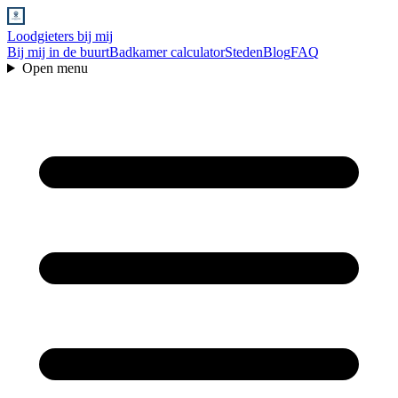
Loodgieters bij mij
Bij mij in de buurt
Badkamer calculator
Steden
Blog
FAQ
Open menu