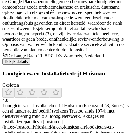
de Google Places-beoordelingen een betrouwbare loodgieter met
aantoonbaar goede probleemdiagnose en praktische, duurzame
oplossingen. In elk geval één review is zeer specifiek over een
rioolluchtklacht: met camera-inspectie werd een loszittende
ontluchtingsbuis gevonden en direct hersteld, waardoor de stank
snel verdween. Tegelijkertijd blijft het aantal beschikbare
beoordelingen beperkt (3), en zijn twee daarvan tekstueel leeg,
waardoor er geen brede, onafhankelijke review-onderbouwing is.
Op basis van wat er wél bekend is, staat de servicekwaliteit in de
perceptie van klanten echter duidelijk positief.
De Lange Baan 11, 8731 DZ Wommels, Nederland
Bekijk details
Loodgieters- en Installatiebedrijf Huisman
Gesloten
4.0
Loodgieters- en Installatiebedrijf Huisman (Kleinzand 58, Sneek) is
een al langer actief bedrijf (volgens Trustoo sinds 1974) met
dienstverlening rond o.a. loodgieterswerk, lekkages en
installatie/reparaties. ([trustoo.nl]
(https://trustoo.nl/friesland/sneek/klusjesman/loodgieters-en-
installatiebedrijf-huisman/?utm_source=openai)) Op basis van de