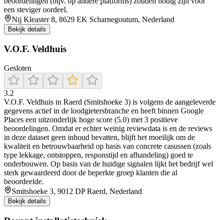
beoordelingen (bijv. op andere platforms) zouden nodig zijn voor
een steviger oordeel.
Nij Kleaster 8, 8629 EK Scharnegoutum, Nederland
Bekijk details
V.O.F. Veldhuis
Gesloten
3.2
V.O.F. Veldhuis in Raerd (Smitshoeke 3) is volgens de aangeleverde
gegevens actief in de loodgietersbranche en heeft binnen Google
Places een uitzonderlijk hoge score (5.0) met 3 positieve
beoordelingen. Omdat er echter weinig reviewdata is en de reviews
in deze dataset geen inhoud bevatten, blijft het moeilijk om de
kwaliteit en betrouwbaarheid op basis van concrete casussen (zoals
type lekkage, ontstoppen, responstijd en afhandeling) goed te
onderbouwen. Op basis van de huidige signalen lijkt het bedrijf wel
sterk gewaardeerd door de beperkte groep klanten die al
beoordeelde.
Smitshoeke 3, 9012 DP Raerd, Nederland
Bekijk details