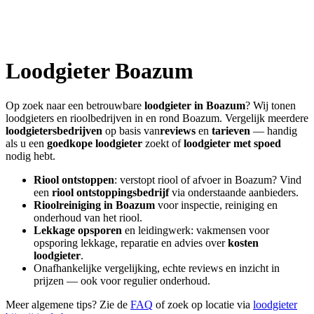
Loodgieter
Boazum
Op zoek naar een betrouwbare
loodgieter in
Boazum
? Wij tonen
loodgieters en rioolbedrijven in en rond
Boazum
. Vergelijk meerdere
loodgietersbedrijven
op basis van
reviews
en
tarieven
— handig
als u een
goedkope loodgieter
zoekt of
loodgieter met spoed
nodig hebt.
Riool ontstoppen
: verstopt riool of afvoer in
Boazum
? Vind
een
riool ontstoppingsbedrijf
via onderstaande aanbieders.
Rioolreiniging in
Boazum
voor inspectie, reiniging en
onderhoud van het riool.
Lekkage opsporen
en leidingwerk: vakmensen voor
opsporing lekkage, reparatie en advies over
kosten
loodgieter
.
Onafhankelijke vergelijking, echte reviews en inzicht in
prijzen — ook voor regulier onderhoud.
Meer algemene tips? Zie de
FAQ
of zoek op locatie via
loodgieter