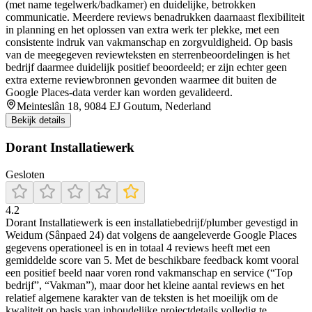
(met name tegelwerk/badkamer) en duidelijke, betrokken
communicatie. Meerdere reviews benadrukken daarnaast flexibiliteit
in planning en het oplossen van extra werk ter plekke, met een
consistente indruk van vakmanschap en zorgvuldigheid. Op basis
van de meegegeven reviewteksten en sterrenbeoordelingen is het
bedrijf daarmee duidelijk positief beoordeeld; er zijn echter geen
extra externe reviewbronnen gevonden waarmee dit buiten de
Google Places-data verder kan worden gevalideerd.
Meinteslân 18, 9084 EJ Goutum, Nederland
Bekijk details
Dorant Installatiewerk
Gesloten
4.2
Dorant Installatiewerk is een installatiebedrijf/plumber gevestigd in
Weidum (Sânpaed 24) dat volgens de aangeleverde Google Places
gegevens operationeel is en in totaal 4 reviews heeft met een
gemiddelde score van 5. Met de beschikbare feedback komt vooral
een positief beeld naar voren rond vakmanschap en service (“Top
bedrijf”, “Vakman”), maar door het kleine aantal reviews en het
relatief algemene karakter van de teksten is het moeilijk om de
kwaliteit op basis van inhoudelijke projectdetails volledig te