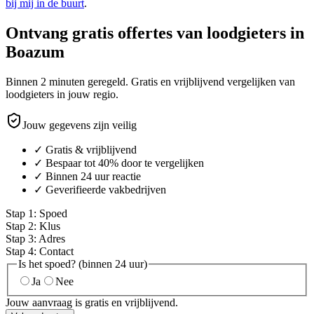
bij mij in de buurt
.
Ontvang gratis offertes van loodgieters in
Boazum
Binnen 2 minuten geregeld. Gratis en vrijblijvend vergelijken van
loodgieters in jouw regio.
Jouw gegevens zijn veilig
✓ Gratis & vrijblijvend
✓ Bespaar tot 40% door te vergelijken
✓ Binnen 24 uur reactie
✓ Geverifieerde vakbedrijven
Stap
1
:
Spoed
Stap
2
:
Klus
Stap
3
:
Adres
Stap
4
:
Contact
Is het spoed? (binnen 24 uur)
Ja
Nee
Jouw aanvraag is gratis en vrijblijvend.