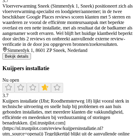
3.7
Vloerverwarming Sneek (Simmerdyk 1, Sneek) positioneert zich als
vloerverwarming-specialist en loodgieter/aannemer; in de twee
beschikbare Google Places reviews scoren klanten met 5 sterren en
waarderen ze vooral de efficiënte monteursaanpak met beperkte
overlast en een nette installatie, met als resultaat dat de badkamer als
aangenamer wordt ervaren. Wel blijft het huidige klantbeeld beperkt
door slechts 2 reviews en ontbreekt aanvullende externe review-
verificatie in de door jou opgegeven bronnen/zoekresultaten.
Simmerdyk 1, 8601 ZP Sneek, Nederland
Bekijk details
Kuijpers installatie
Nu open
3.7
Kuijpers installatie (IJlst; Roodhemsterweg 18) lijkt vooral sterk in
technische uitvoering en snelle hulp bij problemen en aan huis
gebonden installaties, met meerdere klanten die vakkundigheid,
efficiëntie en meedenken bij verduurzaming of storingen
benadrukken. ([nl.trustpilot.com]
(https://nl.trustpilot.com/review/kuijpersinstallatie.nl?
utm_source=openai)) Tegelijkertijd blijkt uit de aanvullende online