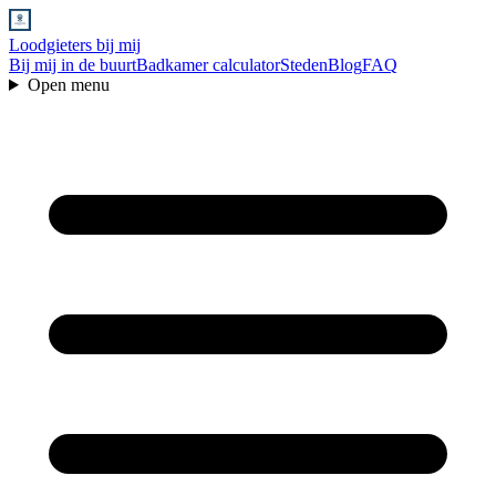
Loodgieters bij mij
Bij mij in de buurt
Badkamer calculator
Steden
Blog
FAQ
Open menu