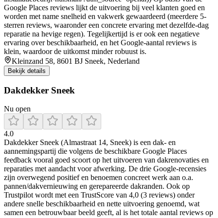
Google Places reviews lijkt de uitvoering bij veel klanten goed en
worden met name snelheid en vakwerk gewaardeerd (meerdere 5-
sterren reviews, waaronder een concrete ervaring met dezelfde-dag
reparatie na hevige regen). Tegelijkertijd is er ook een negatieve
ervaring over beschikbaarheid, en het Google-aantal reviews is
klein, waardoor de uitkomst minder robuust is.
Kleinzand 58, 8601 BJ Sneek, Nederland
Bekijk details
Dakdekker Sneek
Nu open
4.0
Dakdekker Sneek (Almastraat 14, Sneek) is een dak- en
aannemingspartij die volgens de beschikbare Google Places
feedback vooral goed scoort op het uitvoeren van dakrenovaties en
reparaties met aandacht voor afwerking. De drie Google-recensies
zijn overwegend positief en benoemen concreet werk aan o.a.
pannen/dakvernieuwing en gerepareerde dakranden. Ook op
Trustpilot wordt met een TrustScore van 4,0 (3 reviews) onder
andere snelle beschikbaarheid en nette uitvoering genoemd, wat
samen een betrouwbaar beeld geeft, al is het totale aantal reviews op