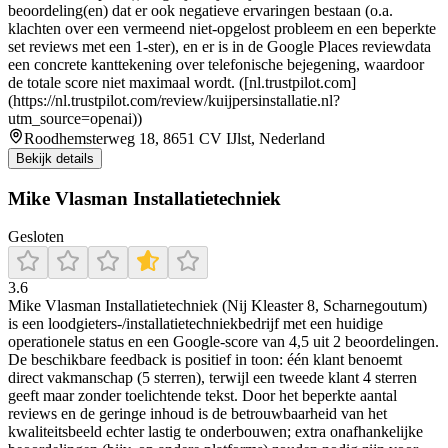
beoordeling(en) dat er ook negatieve ervaringen bestaan (o.a.
klachten over een vermeend niet-opgelost probleem en een beperkte
set reviews met een 1-ster), en er is in de Google Places reviewdata
een concrete kanttekening over telefonische bejegening, waardoor
de totale score niet maximaal wordt. ([nl.trustpilot.com]
(https://nl.trustpilot.com/review/kuijpersinstallatie.nl?
utm_source=openai))
Roodhemsterweg 18, 8651 CV IJlst, Nederland
Bekijk details
Mike Vlasman Installatietechniek
Gesloten
3.6
Mike Vlasman Installatietechniek (Nij Kleaster 8, Scharnegoutum)
is een loodgieters-/installatietechniekbedrijf met een huidige
operationele status en een Google-score van 4,5 uit 2 beoordelingen.
De beschikbare feedback is positief in toon: één klant benoemt
direct vakmanschap (5 sterren), terwijl een tweede klant 4 sterren
geeft maar zonder toelichtende tekst. Door het beperkte aantal
reviews en de geringe inhoud is de betrouwbaarheid van het
kwaliteitsbeeld echter lastig te onderbouwen; extra onafhankelijke