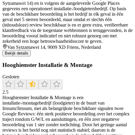
Sytzamawei 14) en is volgens de aangeleverde Google Places
gegevens een operationeel installatie-/loodgietersbedrijf. Op basis
van de beschikbare beoordeling is het bedrijf in elk geval in één
geval met 5 sterren beoordeeld, maar omdat er slechts één
(inhoudsloze) review beschikbaar is en er geen extra, verifieerbare
klantfeedback via de toegestane webbronnen is teruggevonden, is de
beoordeling vooral indicatief en niet robuust genoeg om met
zekerheid een hoge betrouwbaarheidsscore te geven.
Van Sytzamawei 14, 9009 XD Friens, Nederland
Bekijk details
Hooghiemster Installatie & Montage
Gesloten
2.5
Hooghiemster Installatie & Montage is een
installatie-/montagebedrijf (loodgieter) in de buurt van
Irnsum/Jirnsum, met als belangrijkste beschikbare signalen twee
Google Reviews: één sterk positieve beoordeling over het complex
traject rondom G/W/L en aansluitingen, en één zeer negatieve
beoordeling van 1 ster zonder toelichting. Door het geringe aantal
reviews is het beeld nog niet statistisch stabiel; daarom is de