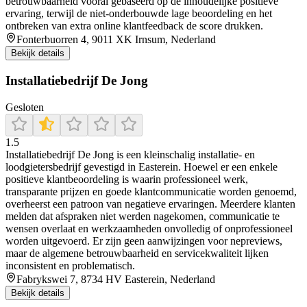
betrouwbaarheid vooral gebaseerd op de inhoudelijke positieve
ervaring, terwijl de niet-onderbouwde lage beoordeling en het
ontbreken van extra online klantfeedback de score drukken.
Fonterbuorren 4, 9011 XK Irnsum, Nederland
Bekijk details
Installatiebedrijf De Jong
Gesloten
1.5
Installatiebedrijf De Jong is een kleinschalig installatie- en
loodgietersbedrijf gevestigd in Easterein. Hoewel er een enkele
positieve klantbeoordeling is waarin professioneel werk,
transparante prijzen en goede klantcommunicatie worden genoemd,
overheerst een patroon van negatieve ervaringen. Meerdere klanten
melden dat afspraken niet werden nagekomen, communicatie te
wensen overlaat en werkzaamheden onvolledig of onprofessioneel
worden uitgevoerd. Er zijn geen aanwijzingen voor nepreviews,
maar de algemene betrouwbaarheid en servicekwaliteit lijken
inconsistent en problematisch.
Fabrykswei 7, 8734 HV Easterein, Nederland
Bekijk details