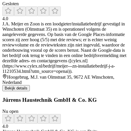
Gesloten
4.0
J.A. Meijer en Zoon is een loodgieter/installatiebedrijf gevestigd in
Winschoten (Olmstraat 35) en is operationeel volgens de
aangeleverde gegevens. Op basis van de Google Places-informatie
scoren zij zeer hoog (5/5) met drie reviews; er is echter weinig
reviewvolume en de reviewteksten zijn niet ingevuld, waardoor de
onderbouwing vooral op de scores berust. Naast de Google-data is
het bedrijf ook terug te vinden in een online bedrijfsvermelding met
dezelfde adres- en contactgegevens ([cylex.nl]
(https://www.cylex.nl/bedrijf/meijer---zn-installatiebedrijf-j-a-
11210534.html?utm_source=openai)).
Hoogebrug, M.J. van Olmstraat 35, 9672 AE Winschoten,
Nederland
Bekijk details
Jürrens Haustechnik GmbH & Co. KG
Nu open
4.0