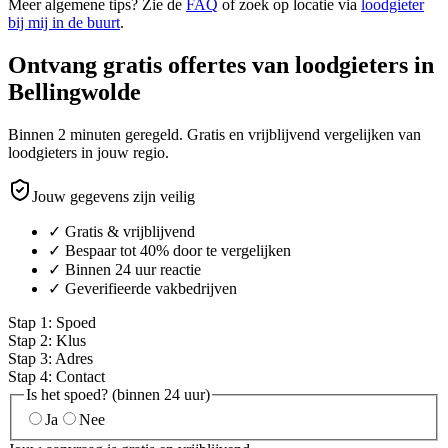
Meer algemene tips? Zie de
FAQ
of zoek op locatie via
loodgieter
bij mij in de buurt
.
Ontvang gratis offertes van loodgieters in
Bellingwolde
Binnen 2 minuten geregeld. Gratis en vrijblijvend vergelijken van
loodgieters in jouw regio.
Jouw gegevens zijn veilig
✓ Gratis & vrijblijvend
✓ Bespaar tot 40% door te vergelijken
✓ Binnen 24 uur reactie
✓ Geverifieerde vakbedrijven
Stap
1
:
Spoed
Stap
2
:
Klus
Stap
3
:
Adres
Stap
4
:
Contact
Is het spoed? (binnen 24 uur)
Ja
Nee