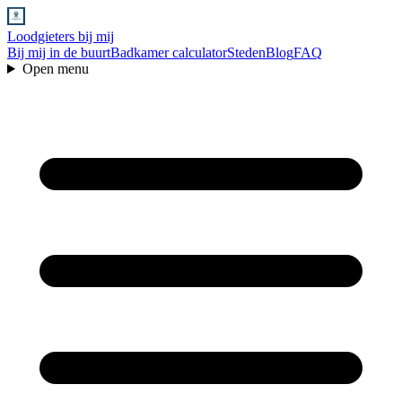
Loodgieters bij mij
Bij mij in de buurt
Badkamer calculator
Steden
Blog
FAQ
Open menu