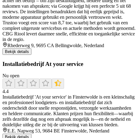
achter het bedrijf – om zijn deskundigheid, heldere uitleg en het
nakomen van afspraken; via Google krijgt hij een perfecte 5 uit 68
reviews. De instellingen benadrukken dat hij eerlijk geprijsd is,
moderne apparatuur gebruikt en persoonlijk vertrouwen wekt.
Trustoo voegt een score van 8,7 toe, waarbij het gebruik van een
compleet uitgeruste servicebus en actuele methoden wordt genoemd.
CBG Riool levert daarmee snelle, efficiënte en toegankelijke service
in de regio.
Rhederweg 9, 9695 CA Bellingwolde, Nederland
Bekijk details
Installatiebedrijf At your service
Nu open
4.4
Installatiebedrijf 'At your service' in Finsterwolde is een kleinschalig
en professioneel loodgieters- en installatiebedrijf dat zich
onderscheidt door snelle responstijden, verzorgde werkzaamheden
en heldere communicatie. Klanten prijzen hun flexibiliteit—waarbij
zelfs dezelfde dag nog een afspraak mogelijk is—en de netheid en
duidelijke uitleg die ze bij de uitvoering van klussen bieden.
E.E. Napweg 53, 9684 BE Finsterwolde, Nederland
Bekijk details