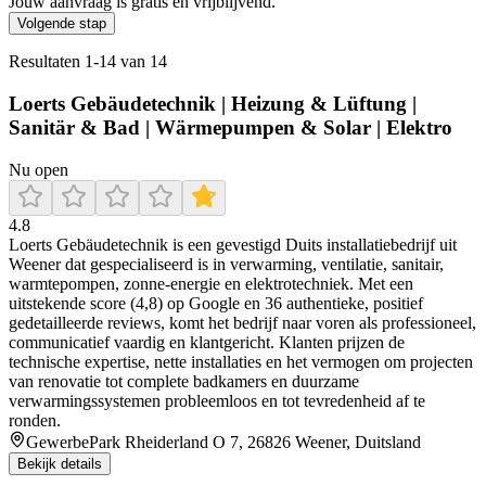
Jouw aanvraag is gratis en vrijblijvend.
Volgende stap
Resultaten
1
-
14
van
14
Loerts Gebäudetechnik | Heizung & Lüftung |
Sanitär & Bad | Wärmepumpen & Solar | Elektro
Nu open
4.8
Loerts Gebäudetechnik is een gevestigd Duits installatiebedrijf uit
Weener dat gespecialiseerd is in verwarming, ventilatie, sanitair,
warmtepompen, zonne-energie en elektrotechniek. Met een
uitstekende score (4,8) op Google en 36 authentieke, positief
gedetailleerde reviews, komt het bedrijf naar voren als professioneel,
communicatief vaardig en klantgericht. Klanten prijzen de
technische expertise, nette installaties en het vermogen om projecten
van renovatie tot complete badkamers en duurzame
verwarmingssystemen probleemloos en tot tevredenheid af te
ronden.
GewerbePark Rheiderland O 7, 26826 Weener, Duitsland
Bekijk details