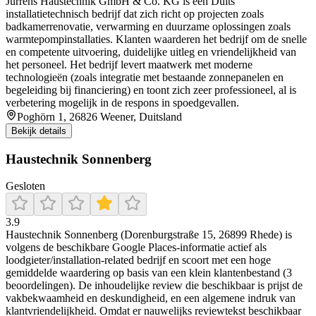
Jürrens Haustechnik GmbH & Co. KG is een Duits
installatietechnisch bedrijf dat zich richt op projecten zoals
badkamerrenovatie, verwarming en duurzame oplossingen zoals
warmtepompinstallaties. Klanten waarderen het bedrijf om de snelle
en competente uitvoering, duidelijke uitleg en vriendelijkheid van
het personeel. Het bedrijf levert maatwerk met moderne
technologieën (zoals integratie met bestaande zonnepanelen en
begeleiding bij financiering) en toont zich zeer professioneel, al is
verbetering mogelijk in de respons in spoedgevallen.
Poghörn 1, 26826 Weener, Duitsland
Bekijk details
Haustechnik Sonnenberg
Gesloten
3.9
Haustechnik Sonnenberg (Dorenburgstraße 15, 26899 Rhede) is
volgens de beschikbare Google Places-informatie actief als
loodgieter/installation-related bedrijf en scoort met een hoge
gemiddelde waardering op basis van een klein klantenbestand (3
beoordelingen). De inhoudelijke review die beschikbaar is prijst de
vakbekwaamheid en deskundigheid, en een algemene indruk van
klantvriendelijkheid. Omdat er nauwelijks reviewtekst beschikbaar