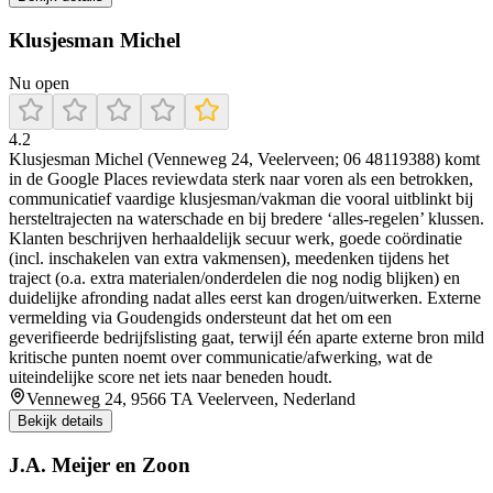
Klusjesman Michel
Nu open
4.2
Klusjesman Michel (Venneweg 24, Veelerveen; 06 48119388) komt
in de Google Places reviewdata sterk naar voren als een betrokken,
communicatief vaardige klusjesman/vakman die vooral uitblinkt bij
hersteltrajecten na waterschade en bij bredere ‘alles-regelen’ klussen.
Klanten beschrijven herhaaldelijk secuur werk, goede coördinatie
(incl. inschakelen van extra vakmensen), meedenken tijdens het
traject (o.a. extra materialen/onderdelen die nog nodig blijken) en
duidelijke afronding nadat alles eerst kan drogen/uitwerken. Externe
vermelding via Goudengids ondersteunt dat het om een
geverifieerde bedrijfslisting gaat, terwijl één aparte externe bron mild
kritische punten noemt over communicatie/afwerking, wat de
uiteindelijke score net iets naar beneden houdt.
Venneweg 24, 9566 TA Veelerveen, Nederland
Bekijk details
J.A. Meijer en Zoon