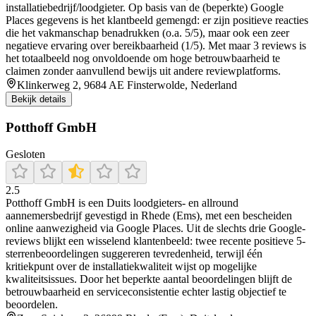
installatiebedrijf/loodgieter. Op basis van de (beperkte) Google
Places gegevens is het klantbeeld gemengd: er zijn positieve reacties
die het vakmanschap benadrukken (o.a. 5/5), maar ook een zeer
negatieve ervaring over bereikbaarheid (1/5). Met maar 3 reviews is
het totaalbeeld nog onvoldoende om hoge betrouwbaarheid te
claimen zonder aanvullend bewijs uit andere reviewplatforms.
Klinkerweg 2, 9684 AE Finsterwolde, Nederland
Bekijk details
Potthoff GmbH
Gesloten
2.5
Potthoff GmbH is een Duits loodgieters- en allround
aannemersbedrijf gevestigd in Rhede (Ems), met een bescheiden
online aanwezigheid via Google Places. Uit de slechts drie Google-
reviews blijkt een wisselend klantenbeeld: twee recente positieve 5-
sterrenbeoordelingen suggereren tevredenheid, terwijl één
kritiekpunt over de installatiekwaliteit wijst op mogelijke
kwaliteitsissues. Door het beperkte aantal beoordelingen blijft de
betrouwbaarheid en serviceconsistentie echter lastig objectief te
beoordelen.