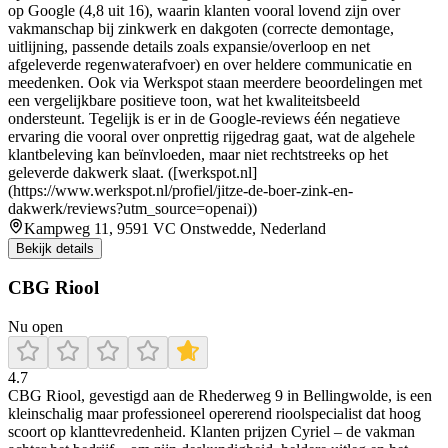
op Google (4,8 uit 16), waarin klanten vooral lovend zijn over
vakmanschap bij zinkwerk en dakgoten (correcte demontage,
uitlijning, passende details zoals expansie/overloop en net
afgeleverde regenwaterafvoer) en over heldere communicatie en
meedenken. Ook via Werkspot staan meerdere beoordelingen met
een vergelijkbare positieve toon, wat het kwaliteitsbeeld
ondersteunt. Tegelijk is er in de Google-reviews één negatieve
ervaring die vooral over onprettig rijgedrag gaat, wat de algehele
klantbeleving kan beïnvloeden, maar niet rechtstreeks op het
geleverde dakwerk slaat. ([werkspot.nl]
(https://www.werkspot.nl/profiel/jitze-de-boer-zink-en-
dakwerk/reviews?utm_source=openai))
Kampweg 11, 9591 VC Onstwedde, Nederland
Bekijk details
CBG Riool
Nu open
4.7
CBG Riool, gevestigd aan de Rhederweg 9 in Bellingwolde, is een
kleinschalig maar professioneel opererend rioolspecialist dat hoog
scoort op klanttevredenheid. Klanten prijzen Cyriel – de vakman