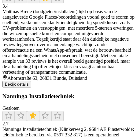
3.4
Matthias Brede (loodgieter/installateur) lijkt op basis van de
aangeleverde Google Places-beoordelingen vooral goed te scoren op
snelheid, vakkennis en klantvriendelijkheid bij spoedklussen zoals
CV-problemen en verstoppingen, met meerdere 5-sterren ervaringen
die wijzen op snelle komst en competent uitgevoerde
werkzaamheden. Tegelijkertijd staat daar één duidelijke negatieve
review tegenover over maandenlange wachttijd zonder
offerte/reactie na een WhatsApp-afspraak, wat de betrouwbaarheid
en afhandelingssnelheid niet consequent bevestigt. Met een totale
sample van 33 reviews is het overall beeld gematigd positief, maar
de afhandeling bij offerte/trajectklussen vraagt aantoonbaar
verbetering of transparantere communicatie.
Ahornstraße 63, 26831 Bunde, Duitsland
Bekijk details
Nanninga Installatietechniek
Gesloten
2.7
Nanninga Installatietechniek (Klinkerweg 2, 9684 AE Finsterwolde;
telefonisch te bereiken via 0597 332 817) is een operationeel