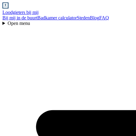
Loodgieters bij mij
Bij mij in de buurt
Badkamer calculator
Steden
Blog
FAQ
Open menu