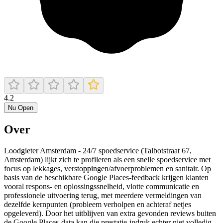
4.2
Nu Open
Over
Loodgieter Amsterdam - 24/7 spoedservice (Talbotstraat 67,
Amsterdam) lijkt zich te profileren als een snelle spoedservice met
focus op lekkages, verstoppingen/afvoerproblemen en sanitair. Op
basis van de beschikbare Google Places-feedback krijgen klanten
vooral respons- en oplossingssnelheid, vlotte communicatie en
professionele uitvoering terug, met meerdere vermeldingen van
dezelfde kernpunten (probleem verholpen en achteraf netjes
opgeleverd). Door het uitblijven van extra gevonden reviews buiten
de Google Places-data kan die prestatie-indruk echter niet volledig