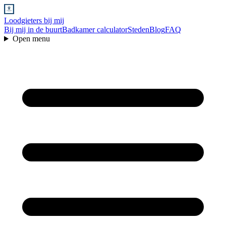
Loodgieters bij mij
Bij mij in de buurt
Badkamer calculator
Steden
Blog
FAQ
Open menu