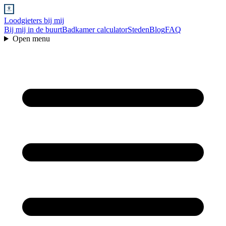
Loodgieters bij mij
Bij mij in de buurt
Badkamer calculator
Steden
Blog
FAQ
Open menu