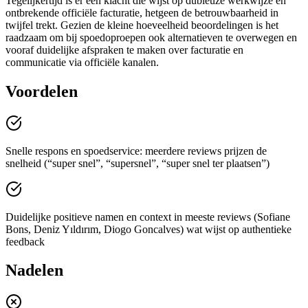
Tegelijkertijd is er één klacht die wijst op dubieuze werkwijze en
ontbrekende officiële facturatie, hetgeen de betrouwbaarheid in
twijfel trekt. Gezien de kleine hoeveelheid beoordelingen is het
raadzaam om bij spoedoproepen ook alternatieven te overwegen en
vooraf duidelijke afspraken te maken over facturatie en
communicatie via officiële kanalen.
Voordelen
Snelle respons en spoedservice: meerdere reviews prijzen de
snelheid (“super snel”, “supersnel”, “super snel ter plaatsen”)
Duidelijke positieve namen en context in meeste reviews (Sofiane
Bons, Deniz Yıldırım, Diogo Goncalves) wat wijst op authentieke
feedback
Nadelen